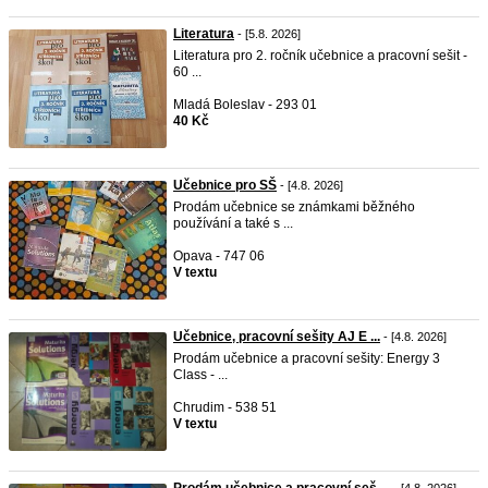
Literatura
- [5.8. 2026]
Literatura pro 2. ročník učebnice a pracovní sešit -
60 ...
Mladá Boleslav - 293 01
40 Kč
Učebnice pro SŠ
- [4.8. 2026]
Prodám učebnice se známkami běžného
používání a také s ...
Opava - 747 06
V textu
Učebnice, pracovní sešity AJ E ...
- [4.8. 2026]
Prodám učebnice a pracovní sešity: Energy 3
Class - ...
Chrudim - 538 51
V textu