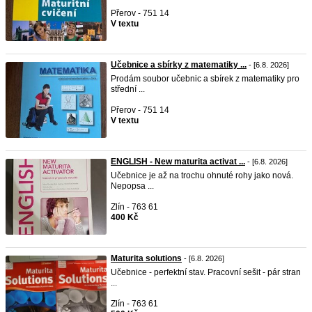
Přerov - 751 14
V textu
Učebnice a sbírky z matematiky ...
- [6.8. 2026]
Prodám soubor učebnic a sbírek z matematiky pro
střední ...
Přerov - 751 14
V textu
ENGLISH - New maturita activat ...
- [6.8. 2026]
Učebnice je až na trochu ohnuté rohy jako nová.
Nepopsa ...
Zlín - 763 61
400 Kč
Maturita solutions
- [6.8. 2026]
Učebnice - perfektní stav. Pracovní sešit - pár stran
...
Zlín - 763 61