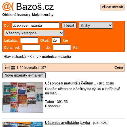
Přidat inzerát
Oblíbené inzeráty
,
Moje inzeráty
Co:
Lokalita:
Okolí:
km
Cena od:
- do:
Kč
Hlavní stránka
>
Knihy
>
ucebnice maturita
Cena
1-20 inzerátů z 197
Nové inzeráty e-mailem
Učebnice k maturitě z češtiny ...
- [6.8. 2026]
Prodám učebnice z češtiny na výuku a k přípravě
na matu ...
Tábor - 391 56
Dohodou
Učebnice anglického jazyka
- [6.8. 2026]