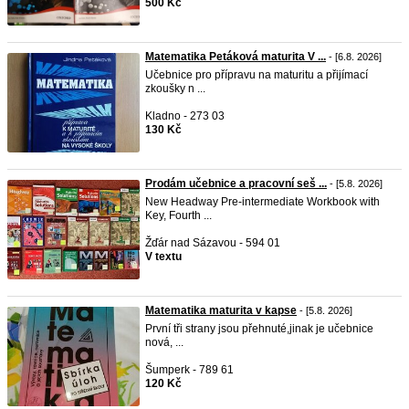
500 Kč
Matematika Petáková maturita V ...
- [6.8. 2026]
Učebnice pro přípravu na maturitu a přijímací
zkoušky n ...
Kladno - 273 03
130 Kč
Prodám učebnice a pracovní seš ...
- [5.8. 2026]
New Headway Pre-intermediate Workbook with
Key, Fourth ...
Žďár nad Sázavou - 594 01
V textu
Matematika maturita v kapse
- [5.8. 2026]
První tři strany jsou přehnuté,jinak je učebnice
nová, ...
Šumperk - 789 61
120 Kč