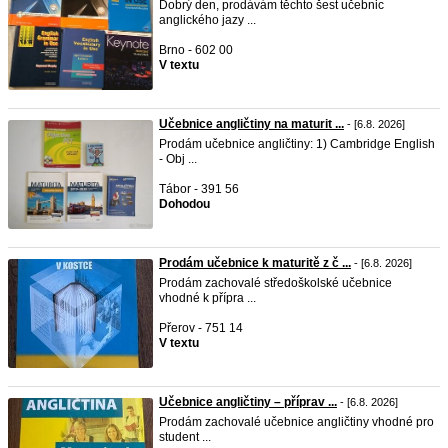
Dobrý den, prodávám těchto šest učebnic
anglického jazy ...
Brno - 602 00
V textu
Učebnice angličtiny na maturit ...
- [6.8. 2026]
Prodám učebnice angličtiny: 1) Cambridge English
- Obj ...
Tábor - 391 56
Dohodou
Prodám učebnice k maturitě z č ...
- [6.8. 2026]
Prodám zachovalé středoškolské učebnice
vhodné k přípra ...
Přerov - 751 14
V textu
Učebnice angličtiny – příprav ...
- [6.8. 2026]
Prodám zachovalé učebnice angličtiny vhodné pro
student ...