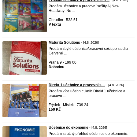
Prodám učebnice a pracovní seš ...
- [4.8. 2026]
Prodám učebnice a pracovní sešity Aj New
Headway: Ne ...
Chrudim - 538 51
V textu
Maturita Solutions
- [4.8. 2026]
Prodám zbylé učebnice/pracovní sešit po studiu
Červené ...
Praha 9 - 199 00
Dohodou
Direkt 1 učebnice a pracovní s ...
- [4.8. 2026]
Prodám více učebnic, knih Direkt 1 učebnice a
pracovn ...
Frýdek - Místek - 739 24
150 Kč
Učebnice do ekonomie
- [4.8. 2026]
Prodám stručný přehled učebnice do ekonomie.