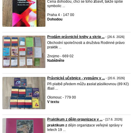
Cena dohodou, chci se toho
z
bavit, takže spíše
symbolic ...
Praha 4 - 147 00
Dohodou
Prodám právnické knihy a skrip ...
- [26.6. 2026]
Obchodní společnosti a družstva Rodinné právo
praktik ...
Znojmo - 669 02
Nabídněte
Právnické učebnice - vypsány v ...
- [20.6. 2026]
Při platbě předem můžu
z
aslat
z
ásilkovnou (89 Kč)
/Balí ...
Olomouc - 779 00
V textu
Praktikum z dějin organizace v ...
- [17.6. 2026]
praktikum
z
dějin organi
z
ace veřejné správy v
letech 19 ...