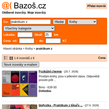
Přidat inzerát
Oblíbené inzeráty
,
Moje inzeráty
Co:
Lokalita:
Okolí:
km
Cena od:
- do:
Kč
Hlavní stránka
>
Knihy
>
praktikum z
Cena
1-6 inzerátů z 6
Nové inzeráty e-mailem
Fyzikální chemie
- [20.7. 2026]
Prodám knihy, jsou v pěkném stavu. Odpovědi
prosím pišt ...
Brno - 639 00
Dohodou
biofyzika - Praktikum z lékařs ...
- [27.6. 2026]