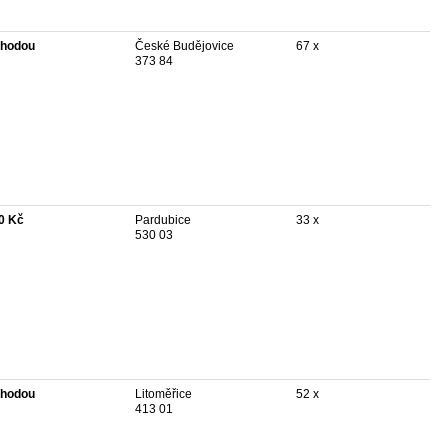
hodou
České Budějovice
67 x
373 84
0 Kč
Pardubice
33 x
530 03
hodou
Litoměřice
52 x
413 01