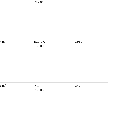
789 01
0 Kč
Praha 5
243 x
150 00
9 Kč
Zlín
70 x
760 05