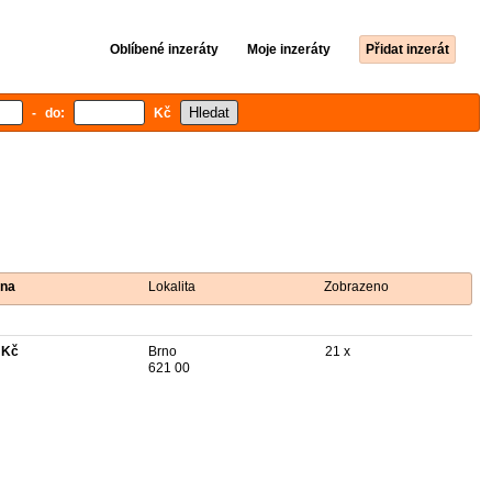
Oblíbené inzeráty
Moje inzeráty
Přidat inzerát
- do:
Kč
na
Lokalita
Zobrazeno
 Kč
Brno
21 x
621 00