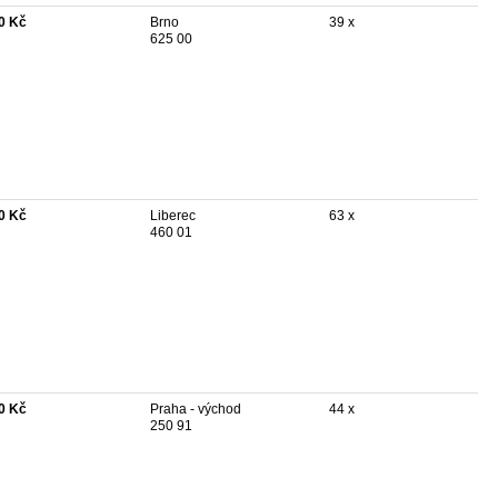
0 Kč
Brno
39 x
625 00
0 Kč
Liberec
63 x
460 01
0 Kč
Praha - východ
44 x
250 91