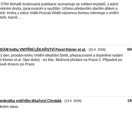
STAV Bohatě ilustrovaná publikace seznamuje se světem krystalů, s jejich
rétními druhy, zpracováním a využitím. Určeno především starším dětem a
eži. Kniha z edice Vidět-Poznat-Vědět názornou formou informuje o vnitřní
tuře, barvě, ...
DÁM knihu VNITŘNÍ LÉKAŘSTVÍ Pavel Klener et al.
60
- [15.6. 2026]
ý den, prodám knihu Vnitřní lékařství čtvrté, přepracované a doplněné vydání
l Klener et al. Stav dobrý - viz foto. Možnost předání na Praze 5. Případně po
uvě dovezu po Praze.
edeutika vnitřního lékařství Chrobák
19
- [13.6. 2026]
kném stavu