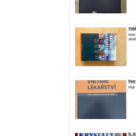
Vnitř
Ivan
skvě
Petr
Petr
R. 