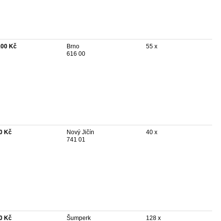
100 Kč
Brno
55 x
616 00
0 Kč
Nový Jičín
40 x
741 01
0 Kč
Šumperk
128 x