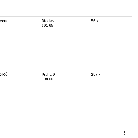
textu
Břeclav
56 x
691 65
0 Kč
Praha 9
257 x
198 00