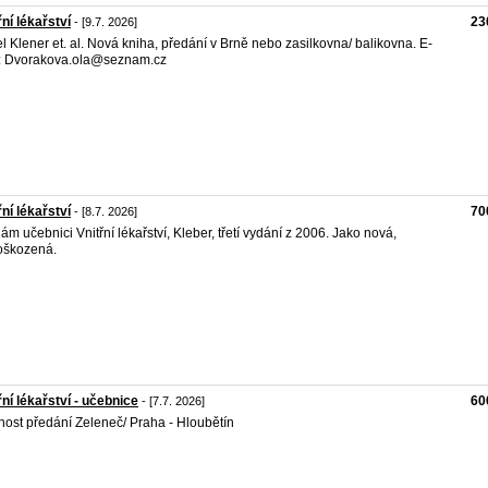
řní lékařství
23
- [9.7. 2026]
l Klener et. al. Nová kniha, předání v Brně nebo zasilkovna/ balikovna. E-
: Dvorakova.ola@seznam.cz
řní lékařství
70
- [8.7. 2026]
ám učebnici Vnitřní lékařství, Kleber, třetí vydání z 2006. Jako nová,
oškozená.
řní lékařství - učebnice
60
- [7.7. 2026]
ost předání Zeleneč/ Praha - Hloubětín