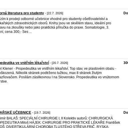
rná literatura pro studenty
Do
- [22.7. 2026]
zím k prodeji odborné učebnice vhodné pro studenty ošetřovatelství a
kařských zdravotnických oborů. Knihy jsou ve skvělém stavu, ideální pro
ravu na zkoušky nebo jako praktická příručka do praxe. Somatologie, 3.
ní, cena 300,- Ses ...
edeutika ve vnitřním lékařství
30
- [20.7. 2026]
l Klener - Propedeutika ve vnitřním lékařství. Top stav, ve plastovém obalu -
škozená. Několik stránek podtrženo tužkou, max 8 stránek žlutým
azňovačem. Posílám zásilkovnou I na Slovensko. Propedeutika vo vnútornom
rstve.
AŘSKÉ UČEBNICE
Do
- [19.7. 2026]
imír BALAŠ: SPECIÁLNÍ CHIRURGIE I, II Kolektiv autorů: CHIRURGICKÁ
PEDEUTIKA Miloš HÁJEK: CHIRURGIE PRO PRAKTICKÉ LÉKAŘE František
OŠ: DIVERTIKULÁRNÍ CHOROBA TLUSTÉHO STŘEVA FRIČ, RYSKA: