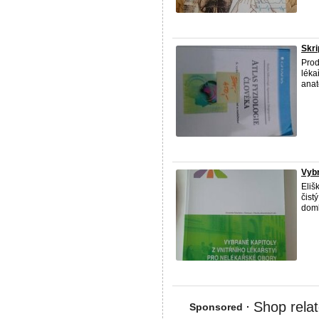
Skri
Prod
léka
anat
Vybr
Eliš
čist
doml