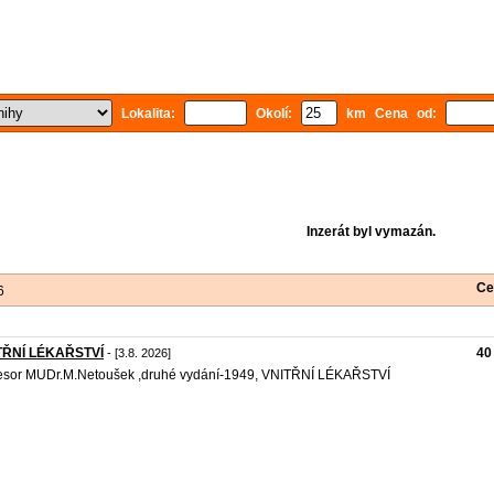
Lokalita:
Okolí:
km Cena od:
Inzerát byl vymazán.
Ce
6
TŘNÍ LÉKAŘSTVÍ
40
- [3.8. 2026]
esor MUDr.M.Netoušek ,druhé vydání-1949, VNITŘNÍ LÉKAŘSTVÍ