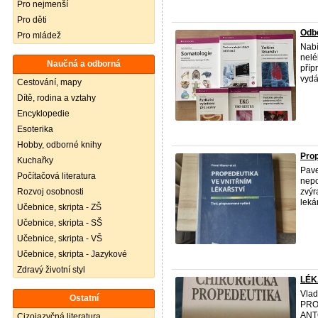
Pro nejmenší
Pro děti
Odbo
Pro mládež
Nabí
nelé
Naučná a odborná
příp
vydá
Cestování, mapy
Dítě, rodina a vztahy
Encyklopedie
Esoterika
Hobby, odborné knihy
Prop
Kuchařky
Pave
Počítačová literatura
nepo
Rozvoj osobnosti
zvýr
leká
Učebnice, skripta - ZŠ
Učebnice, skripta - SŠ
Učebnice, skripta - VŠ
Učebnice, skripta - Jazykové
Zdravý životní styl
LÉK
Vlad
Ostatní
PRO
ANT
Cizojazyčná literatura