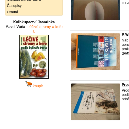
DIG
Časopisy
Ostatní
Knihkupectví Jasmínka
Pavel Váňa:
Léčivé stromy a keře
I.
P. W
Nabí
gene
prak
(pato
Prop
koupit
Prod
podt
odbě