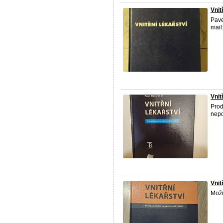
Vnit
Pave
mail
Vnit
Prod
nep
Vnit
Možn