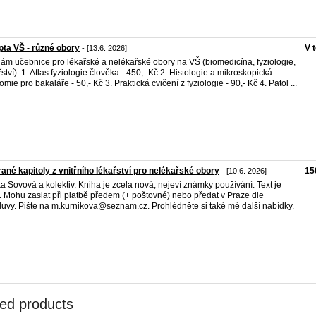
pta VŠ - různé obory
V 
- [13.6. 2026]
ám učebnice pro lékařské a nelékařské obory na VŠ (biomedicína, fyziologie,
řství): 1. Atlas fyziologie člověka - 450,- Kč 2. Histologie a mikroskopická
omie pro bakaláře - 50,- Kč 3. Praktická cvičení z fyziologie - 90,- Kč 4. Patol ...
ané kapitoly z vnitřního lékařství pro nelékařské obory
15
- [10.6. 2026]
ka Sovová a kolektiv. Kniha je zcela nová, nejeví známky používání. Text je
ý. Mohu zaslat při platbě předem (+ poštovné) nebo předat v Praze dle
uvy. Pište na m.kurnikova@seznam.cz. Prohlédněte si také mé další nabídky.