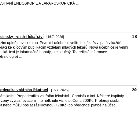
ESTIVNÍ ENDOSKOPIE A LAPAROSKOPICKÁ ...
idimsky - vnitřní lékařství
1 
- [16.7. 2026]
zím úplně novou knihu: První díl učebnice vnitřního lékařství patří v každé
raci ke klíčovým publikacím vzdělání mladých lékařů. Nová učebnice je velmi
tická, text je informačně bohatý, ale stručný. Teoretické informace
fyziologie) ...
edeutika vnitřního lékařství
20
- [15.7. 2026]
ám knihu Propedeutika vnitřního lékařství - Chrobák a kol. Některé kapitoly
rženy zvýrazňovačem jiné netknuté viz foto. Cena 200Kč. Preferuji osobní
r nebo můžu poslat zásilkovnou (+79Kč) po předchozí platbě na účet