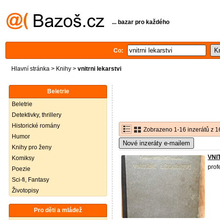
... bazar pro každého
Co:
Hlavní stránka
>
Knihy
>
vnitrni lekarstvi
Beletrie
Beletrie
Detektivky, thrillery
Historické romány
Zobrazeno 1-16 inzerátů z 1
Humor
Nové inzeráty e-mailem
Knihy pro ženy
VNI
Komiksy
prof
Poezie
Sci-fi, Fantasy
Životopisy
Pro děti a mládež