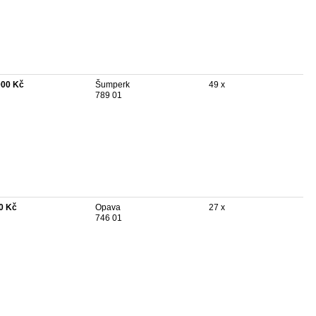
000 Kč
Šumperk
49 x
789 01
0 Kč
Opava
27 x
746 01