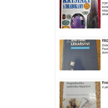
TOP 
konk
mlád
struk
PRO
Dobr
Pave
doml
Prop
V pě