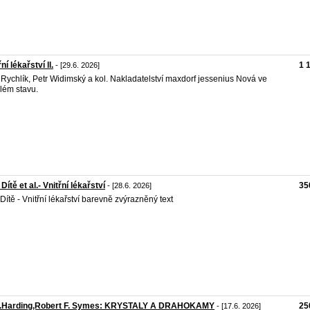
ní lékařství ll.
1 
- [29.6. 2026]
 Rychlík, Petr Widimský a kol. Nakladatelství maxdorf jessenius Nová ve
lém stavu.
 Dítě et al.- Vnitřní lékařství
35
- [28.6. 2026]
 Dítě - Vnitřní lékařství barevně zvýrazněný text
R.Harding,Robert F. Symes: KRYSTALY A DRAHOKAMY
25
- [17.6. 2026]