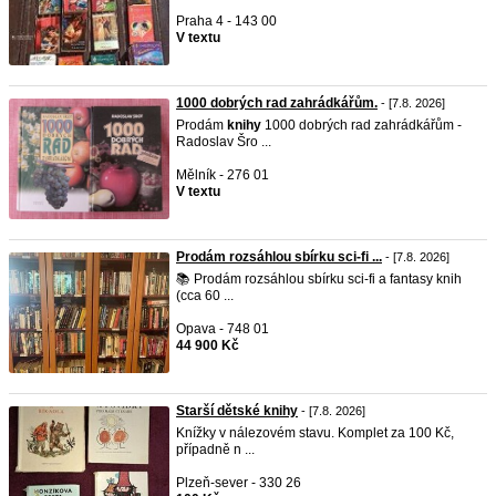
Praha 4 - 143 00
V textu
1000 dobrých rad zahrádkářům.
- [7.8. 2026]
Prodám
knihy
1000 dobrých rad zahrádkářům -
Radoslav Šro ...
Mělník - 276 01
V textu
Prodám rozsáhlou sbírku sci-fi ...
- [7.8. 2026]
📚 Prodám rozsáhlou sbírku sci-fi a fantasy knih
(cca 60 ...
Opava - 748 01
44 900 Kč
Starší dětské knihy
- [7.8. 2026]
Knížky v nálezovém stavu. Komplet za 100 Kč,
případně n ...
Plzeň-sever - 330 26