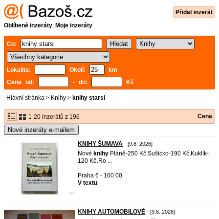
Přidat inzerát
Oblíbené inzeráty
,
Moje inzeráty
Co:
Lokalita:
Okolí:
km
Cena od:
- do:
Kč
Hlavní stránka
>
Knihy
>
knihy starsi
Cena
1-20 inzerátů z 196
Nové inzeráty e-mailem
KNIHY ŠUMAVA
- [9.8. 2026]
Nové
knihy
Pláně-250 Kč,Sušicko-190 Kč,Kuklík-
120 Kě.Ro ...
Praha 6 - 160 00
V textu
KNIHY AUTOMOBILOVÉ
- [9.8. 2026]