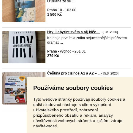
O’Briana ze sé ...
Praha 10 - 103 00
1 500 Kč
Hry: Labyrint světa a ráj biče ...
- [5.8. 2026]
Kniha je prvním a zatím nejucelenějším průřezem
dramati ...
Praha - východ - 251 01
279 Kč
Čeština pro cizince A1 a A2 – ...
- [5.8. 2026]
Prodám učebnici a pracovní sešit "Čeština pro
cizince" ...
Používáme soubory cookies
Praha 3 - 130 00
235 Kč
Tyto webové stránky používají soubory cookies a
další sledovací nástroje s cílem vylepšení
uživatelského prostředí, zobrazení
přizpůsobeného obsahu a reklam, analýzy
Stránka:
1
2
3
Další
návštěvnosti webových stránek a zjištění zdroje
návštěvnosti.