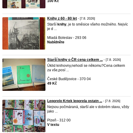
100 Kč
Knihy z 60 - 80 let
- [7.8. 2026]
Starší
knihy
, je to směsice všeho možného. Nejvíc
je d ...
Mladá Boleslav - 293 06
Nabídněte
Starší knihy o ČR cena celkem ...
- [7.8. 2026]
Úklid knihovny,nehodí se někomu?Cena celkem
za vše,posí ...
České Budějovice - 370 04
49 Kč
Leporelo Krtek leporela ostatn ...
- [7.8. 2026]
Nejsou počmáraná, starší ale v dobrém stavu, vždy
jako ...
Plzeň - 312 00
V textu