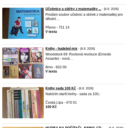
Učebnice a sbírky z matematiky ...
- [6.8. 2026]
Prodám soubor učebnic a sbírek z matematiky pro
střední ...
Přerov - 751 14
V textu
Knihy - hudební mix
- [6.8. 2026]
Woodstock 69: Rocková revoluce (Ernesto
Assante) - nová ...
Brno - 602 00
V textu
Knihy sada 100 Kč
- [6.8. 2026]
Nabízím starší knihy - sada za 100,-
Česká Lípa - 470 01
100 Kč