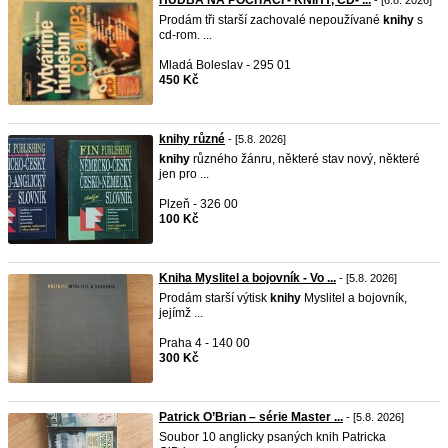
HUDBA NA POČÍTAČI - KNIHY, CD- ...
- [6.8. 2026]
Prodám tři starší zachovalé nepoužívané
knihy
s
cd-rom. ...
Mladá Boleslav - 295 01
450 Kč
knihy různé
- [5.8. 2026]
knihy
různého žánru, některé stav nový, některé
jen pro ...
Plzeň - 326 00
100 Kč
Kniha Myslitel a bojovník - Vo ...
- [5.8. 2026]
Prodám starší výtisk
knihy
Myslitel a bojovník,
jejímž ...
Praha 4 - 140 00
300 Kč
Patrick O’Brian – série Master ...
- [5.8. 2026]
Soubor 10 anglicky psaných knih Patricka