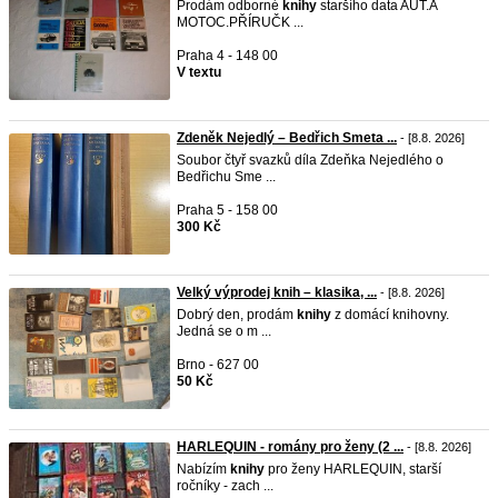
Prodám odborné
knihy
staršího data AUT.A
MOTOC.PŘÍRUČK ...
Praha 4 - 148 00
V textu
Zdeněk Nejedlý – Bedřich Smeta ...
- [8.8. 2026]
Soubor čtyř svazků díla Zdeňka Nejedlého o
Bedřichu Sme ...
Praha 5 - 158 00
300 Kč
Velký výprodej knih – klasika, ...
- [8.8. 2026]
Dobrý den, prodám
knihy
z domácí knihovny.
Jedná se o m ...
Brno - 627 00
50 Kč
HARLEQUIN - romány pro ženy (2 ...
- [8.8. 2026]
Nabízím
knihy
pro ženy HARLEQUIN, starší
ročníky - zach ...