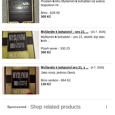
Prodám
k
nihu Myšlením
k
bohatství od autora
Napoleon Hi ...
Brno - 628 00
300 Kč
Myšlením k bohatství – pro 21. ...
- [10.7. 2026]
Myšlením
k
bohatství – pro 21. století, top stav.
k
nih ...
Plzeň-sever - 330 23
300 Kč
Myšlením k bohatství pro 21. s ...
- [4.7. 2026]
Jako nová, jednou čtená.
Brno venkov - 664 62
130 Kč