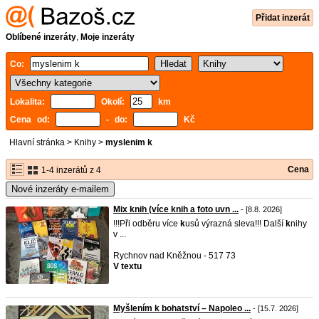
Přidat inzerát
Oblíbené inzeráty
,
Moje inzeráty
Co:
Lokalita:
Okolí:
km
Cena od:
- do:
Kč
Hlavní stránka
>
Knihy
>
myslenim k
Cena
1-4 inzerátů z 4
Nové inzeráty e-mailem
Mix knih (více knih a foto uvn ...
- [8.8. 2026]
!!!Při odběru více
k
usů výrazná sleva!!! Další
k
nihy
v ...
Rychnov nad Kněžnou - 517 73
V textu
Myšlením k bohatství – Napoleo ...
- [15.7. 2026]