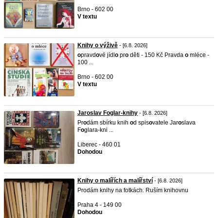
Brno - 602 00
V textu
Knihy o výživě
- [6.8. 2026]
o
pravd
o
vé jídl
o
pr
o
děti - 150 Kč Pravda
o
mléce -
100 ...
Brno - 602 00
V textu
Jaroslav Foglar-knihy
- [6.8. 2026]
Pr
o
dám sbírku knih
o
d spis
o
vatele Jar
o
slava
F
o
glara-kni ...
Liberec - 460 01
Dohodou
Knihy o malířích a malířství
- [6.8. 2026]
Prodám knihy na fotkách. Ruším knihovnu
Praha 4 - 149 00
Dohodou