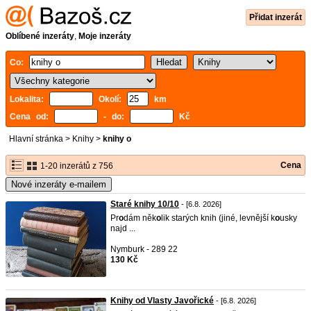
Přidat inzerát
Oblíbené inzeráty
,
Moje inzeráty
Co:
Lokalita:
Okolí:
km
Cena od:
- do:
Kč
Hlavní stránka
>
Knihy
>
knihy o
Cena
1-20 inzerátů z 756
Nové inzeráty e-mailem
Staré knihy 10/10
- [6.8. 2026]
Pr
o
dám něk
o
lik starých knih (jiné, levnější k
o
usky
najd ...
Nymburk - 289 22
130 Kč
Knihy od Vlasty Javořické
- [6.8. 2026]