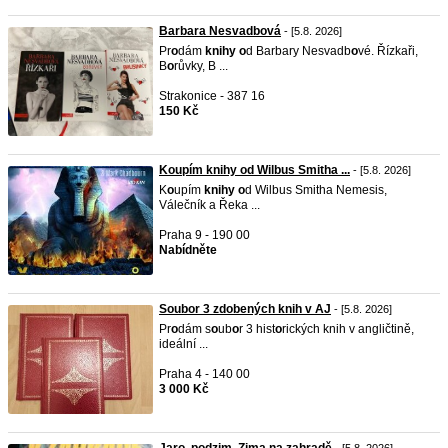
Barbara Nesvadbová
- [5.8. 2026]
Pr
o
dám
knihy
o
d Barbary Nesvadb
o
vé. Řízkaři,
B
o
růvky, B ...
Strakonice - 387 16
150 Kč
Koupím knihy od Wilbus Smitha ...
- [5.8. 2026]
K
o
upím
knihy
o
d Wilbus Smitha Nemesis,
Válečník a Řeka ...
Praha 9 - 190 00
Nabídněte
Soubor 3 zdobených knih v AJ
- [5.8. 2026]
Pr
o
dám s
o
ub
o
r 3 hist
o
rických knih v angličtině,
ideální ...
Praha 4 - 140 00
3 000 Kč