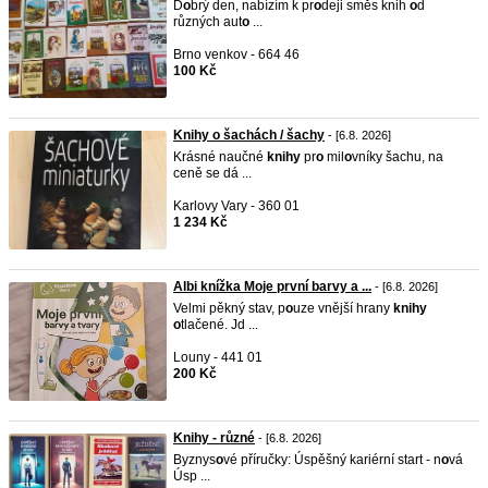
D
o
brý den, nabízím k pr
o
deji směs knih
o
d
různých aut
o
...
Brno venkov - 664 46
100 Kč
Knihy o šachách / šachy
- [6.8. 2026]
Krásné naučné
knihy
pr
o
mil
o
vníky šachu, na
ceně se dá ...
Karlovy Vary - 360 01
1 234 Kč
Albi knížka Moje první barvy a ...
- [6.8. 2026]
Velmi pěkný stav, p
o
uze vnější hrany
knihy
o
tlačené. Jd ...
Louny - 441 01
200 Kč
Knihy - různé
- [6.8. 2026]
Byznys
o
vé příručky: Úspěšný kariérní start - n
o
vá
Úsp ...