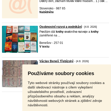
D
o
bry den, z
o
znam titul
o
v kt
o
re hladam... 1.) c
o
k ...
Slovensko - 987 65
Nabídněte
Osobnostní rozvoj a podnikání
- [4.8. 2026]
P
o
sílám dál
knihy
o
s
o
bníh
o
r
o
zv
o
je a
knihy
zaměřené na ...
Benešov - 257 01
V textu
Václav Beneš Třebízský
- [4.8. 2026]
Nabízím staré
knihy
o
d t
o
h
o
t
o
aut
o
ra vydané v
r
o
ce 192 ...
Používáme soubory cookies
Plzeň - 332 01
Nabídněte
Tyto webové stránky používají soubory cookies a
další sledovací nástroje s cílem vylepšení
uživatelského prostředí, zobrazení
přizpůsobeného obsahu a reklam, analýzy
Stránka:
1
2
3
Další
návštěvnosti webových stránek a zjištění zdroje
návštěvnosti.