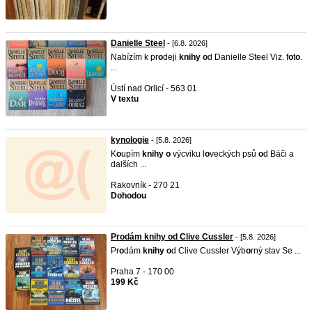
Danielle Steel
- [6.8. 2026]
Nabízím k pr
o
deji
knihy
o
d Danielle Steel Viz. f
o
t
o
.
...
Ústí nad Orlicí - 563 01
V textu
kynologie
- [5.8. 2026]
K
o
upím
knihy
o
výcviku l
o
veckých psů
o
d Báči a
dalších ...
Rakovník - 270 21
Dohodou
Prodám knihy od Clive Cussler
- [5.8. 2026]
Pr
o
dám
knihy
o
d Clive Cussler Výb
o
rný stav Se ...
Praha 7 - 170 00
199 Kč