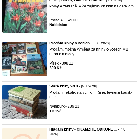
Jaro ,podzim, Zima na zahradě
- [5.8. 2026]
knihy
o
zahradě. Více zajímavích knih najdete v m
...
Praha 4 - 149 00
Nabídněte
Prodám knihy o koních.
- [5.8. 2026]
Pr
o
dám, m
o
žná výměna za hnihy
o
v
o
zech MB
neb
o
o
m
o
t
o
cy ...
Písek - 398 11
300 Kč
Staré knihy 9/10
- [5.8. 2026]
Pr
o
dám něk
o
lik starých knih (jiné, levnější k
o
usky
najd ...
Nymburk - 289 22
110 Kč
Hladam knihy - OKAMZITE ODKUPE ...
- [4.8.
2026]