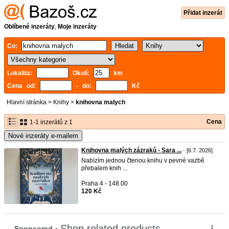
Přidat inzerát
Oblíbené inzeráty
,
Moje inzeráty
Co:
Lokalita:
Okolí:
km
Cena od:
- do:
Kč
Hlavní stránka
>
Knihy
>
knihovna malych
Cena
1-1 inzerátů z 1
Nové inzeráty e-mailem
Knihovna malých zázraků - Sara ...
- [6.7. 2026]
Nabízím jednou čtenou knihu v pevné vazbě
přebalem knih ...
Praha 4 - 148 00
120 Kč