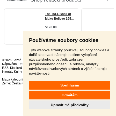
Používáme soubory cookies
Tyto webové stránky používají soubory cookies a
další sledovací nástroje s cílem vylepšení
uživatelského prostředí, zobrazení
©2026 Bazoš -
Inzerce, Bazar
přizpůsobeného obsahu a reklam, analýzy
Nápověda
,
Dotazy
,
Hodnocení
,
Kontakt
,
Reklama
,
Podmínky
,
Ochrana údajů
,
RSS
,
návštěvnosti webových stránek a zjištění zdroje
Inzeráty Knihy celkem:
37551
, za 24 hodin:
658
návštěvnosti.
Mapa kategorií
,
Nejvyhledávanější výrazy
Země:
Česká republika
,
Slovensko
,
Polsko
,
Rakousko
Souhlasím
Odmítám
Upravit mé předvolby