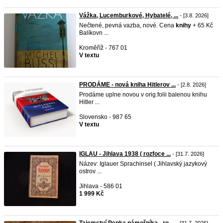
Vážka, Lucemburkové, Hybatelé, ...
- [3.8. 2026]
Nečtené, pevná vazba, nové. Cena
knihy
+ 65 Kč
Balíkovn ...
Kroměříž - 767 01
V textu
PRODÁME - nová kniha Hitlerov ...
- [2.8. 2026]
Prodáme uplne novou v orig.folii balenou knihu
Hitler ...
Slovensko - 987 65
V textu
IGLAU - Jihlava 1938 ( rozfoce ...
- [31.7. 2026]
Název: Iglauer Sprachinsel ( Jihlavský jazykový
ostrov ...
Jihlava - 586 01
1 999 Kč