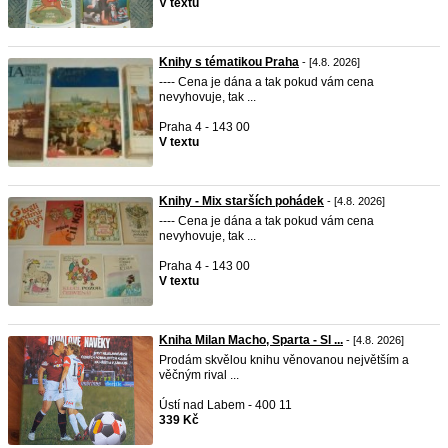
V textu
Knihy s tématikou Praha
- [4.8. 2026]
---- Cena je dána a tak pokud vám cena
nevyhovuje, tak ...
Praha 4 - 143 00
V textu
Knihy - Mix starších pohádek
- [4.8. 2026]
---- Cena je dána a tak pokud vám cena
nevyhovuje, tak ...
Praha 4 - 143 00
V textu
Kniha Milan Macho, Sparta - Sl ...
- [4.8. 2026]
Prodám skvělou knihu věnovanou největším a
věčným rival ...
Ústí nad Labem - 400 11
339 Kč