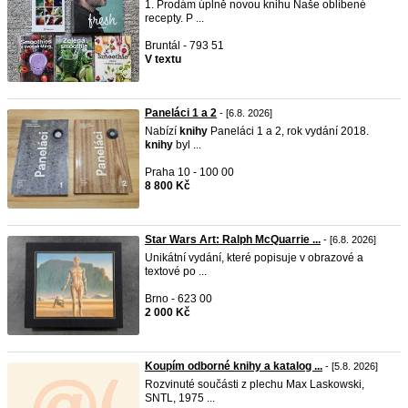
1. Prodám úplně novou knihu Naše oblíbené
recepty. P ...
Bruntál - 793 51
V textu
Paneláci 1 a 2
- [6.8. 2026]
Nabízí
knihy
Paneláci 1 a 2, rok vydání 2018.
knihy
byl ...
Praha 10 - 100 00
8 800 Kč
Star Wars Art: Ralph McQuarrie ...
- [6.8. 2026]
Unikátní vydání, které popisuje v obrazové a
textové po ...
Brno - 623 00
2 000 Kč
Koupím odborné knihy a katalog ...
- [5.8. 2026]
Rozvinuté součásti z plechu Max Laskowski,
SNTL, 1975 ...