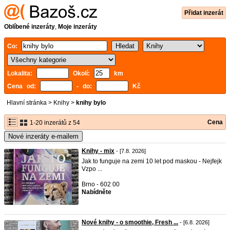
Přidat inzerát
Oblíbené inzeráty
,
Moje inzeráty
Co:
Lokalita:
Okolí:
km
Cena od:
- do:
Kč
Hlavní stránka
>
Knihy
>
knihy bylo
Cena
1-20 inzerátů z 54
Nové inzeráty e-mailem
Knihy - mix
- [7.8. 2026]
Jak to funguje na zemi 10 let pod maskou - Nejfejk
Vzpo ...
Brno - 602 00
Nabídněte
Nové knihy - o smoothie, Fresh ...
- [6.8. 2026]