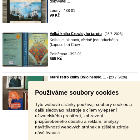
dobyvatel ...
Louny - 438 01
99 Kč
Velká kniha Crowleyho tarotu
- [23.7. 2026]
Kniha je jak nová, včetně jednoduchého
(kapesního) Crow ...
Pelhřimov - 393 01
565 Kč
staré retro knihy Bylo nebylo, ...
- [23.7. 2026]
knihy
bylo
ne
bylo
od Boženy
Němcové,Tvrdohlavá Marie,Sr ...
Používáme soubory cookies
Litoměřice - 410 02
Nabídněte
Tyto webové stránky používají soubory cookies a
další sledovací nástroje s cílem vylepšení
uživatelského prostředí, zobrazení
přizpůsobeného obsahu a reklam, analýzy
Stránka:
1
2
3
Další
návštěvnosti webových stránek a zjištění zdroje
návštěvnosti.