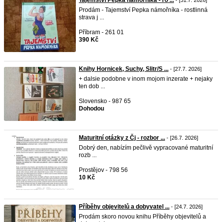
Tajemství Pepka námořníka - ro ...
- [31.7. 2026]
Prodám - Tajemství Pepka námořníka - rostlinná
strava j ...
Příbram - 261 01
390 Kč
Knihy Hornicek, Suchy, Slitr/S ...
- [27.7. 2026]
+ dalsie podobne v inom mojom inzerate + nejaky
ten dob ...
Slovensko - 987 65
Dohodou
Maturitní otázky z Čj - rozbor ...
- [26.7. 2026]
Dobrý den, nabízím pečlivě vypracované maturitní
rozb ...
Prostějov - 798 56
10 Kč
Příběhy objevitelů a dobyvatel ...
- [24.7. 2026]
Prodám skoro novou knihu Příběhy objevitelů a