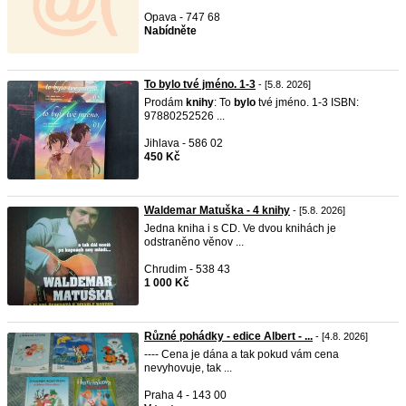
Opava - 747 68
Nabídněte
To bylo tvé jméno. 1-3
- [5.8. 2026]
Prodám
knihy
: To
bylo
tvé jméno. 1-3 ISBN:
97880252526 ...
Jihlava - 586 02
450 Kč
Waldemar Matuška - 4 knihy
- [5.8. 2026]
Jedna kniha i s CD. Ve dvou knihách je
odstraněno věnov ...
Chrudim - 538 43
1 000 Kč
Různé pohádky - edice Albert - ...
- [4.8. 2026]
---- Cena je dána a tak pokud vám cena
nevyhovuje, tak ...
Praha 4 - 143 00