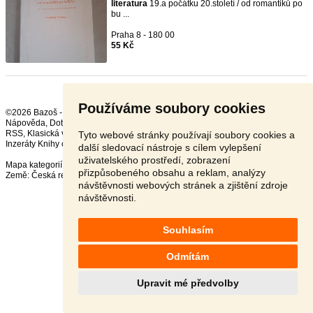
literatura
19.a počátku 20.století / od romantiků po
bu ...
Praha 8 - 180 00
55 Kč
Používáme soubory cookies
©2026 Bazoš -
Inzerce, Bazar
Nápověda
,
Dotazy
,
Hodnocení
,
Kontakt
,
Reklama
,
Podmínky
,
Ochrana údajů
,
RSS
,
Tyto webové stránky používají soubory cookies a
Inzeráty Knihy celkem:
37252
, za 24 hodin:
655
další sledovací nástroje s cílem vylepšení
uživatelského prostředí, zobrazení
Mapa kategorií
,
Nejvyhledávanější výrazy
přizpůsobeného obsahu a reklam, analýzy
Země:
Česká republika
,
Slovensko
,
Polsko
,
Rakousko
návštěvnosti webových stránek a zjištění zdroje
návštěvnosti.
Souhlasím
Odmítám
Upravit mé předvolby