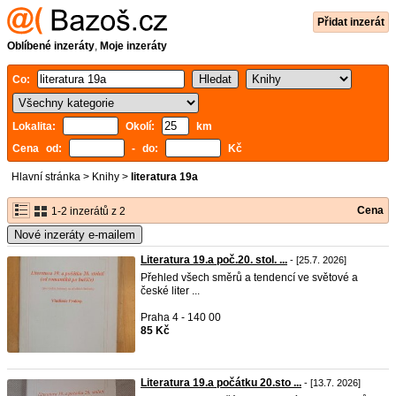
Přidat inzerát
Oblíbené inzeráty
,
Moje inzeráty
Co:
Lokalita:
Okolí:
km
Cena od:
- do:
Kč
Hlavní stránka
>
Knihy
>
literatura 19a
Cena
1-2 inzerátů z 2
Nové inzeráty e-mailem
Literatura 19.a poč.20. stol. ...
- [25.7. 2026]
Přehled všech směrů a tendencí ve světové a
české liter ...
Praha 4 - 140 00
85 Kč
Literatura 19.a počátku 20.sto ...
- [13.7. 2026]