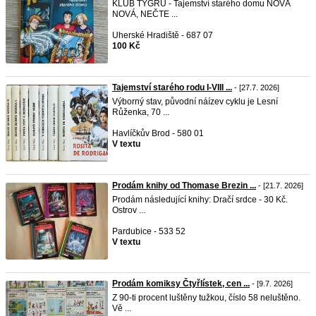
KLUB TYGRŮ - Tajemství starého domu NOVÁ
NOVÁ, NEČTE ...
Uherské Hradiště - 687 07
100 Kč
Tajemství starého rodu I-VIII ...
- [27.7. 2026]
Výborný stav, původní náízev cyklu je Lesní
Růženka, 70 ...
Havlíčkův Brod - 580 01
V textu
Prodám knihy od Thomase Brezin ...
- [21.7. 2026]
Prodám následující knihy: Dračí srdce - 30 Kč.
Ostrov ...
Pardubice - 533 52
V textu
Prodám komiksy Čtyřlístek, cen ...
- [9.7. 2026]
Z 90-ti procent luštěny tužkou, číslo 58 neluštěno.
Vě ...