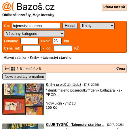
Přidat inzerát
Oblíbené inzeráty
,
Moje inzeráty
Co:
Lokalita:
Okolí:
km
Cena od:
- do:
Kč
Hlavní stránka
>
Knihy
>
tajemstvi stareho
Cena
1-6 inzerátů z 6
Nové inzeráty e-mailem
Knihy pro děti/mládež
- [7.8. 2026]
* deník malého poseroutky * deník baltazara iks -
PROD ...
Nový Jičín - 742 13
100 Kč
KLUB TYGRŮ - Tajemství starého ...
- [30.7. 2026]