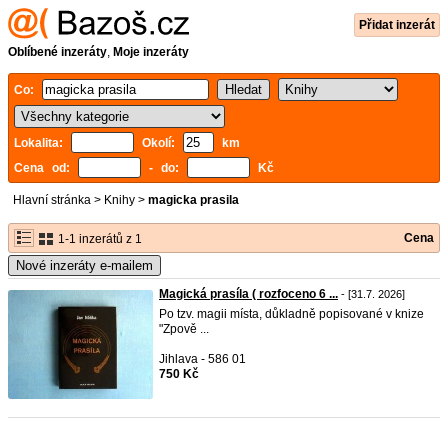
Přidat inzerát
Oblíbené inzeráty
,
Moje inzeráty
Co:
Lokalita:
Okolí:
km
Cena od:
- do:
Kč
Hlavní stránka
>
Knihy
>
magicka prasila
Cena
1-1 inzerátů z 1
Nové inzeráty e-mailem
Magická prasíla ( rozfoceno 6 ...
- [31.7. 2026]
Po tzv. magii místa, důkladně popisované v knize
"Zpově ...
Jihlava - 586 01
750 Kč