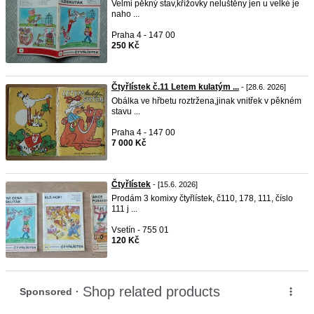
Velmi pěkný stav,křížovky neluštěny jen u velké je
naho ...
Praha 4 - 147 00
250 Kč
Čtyřlístek č.11 Letem kulatým ...
- [28.6. 2026]
Obálka ve hřbetu roztržena,jinak vnitřek v pěkném
stavu ...
Praha 4 - 147 00
7 000 Kč
Čtyřlístek
- [15.6. 2026]
Prodám 3 komixy čtyřlístek, č110, 178, 111, číslo
111 j ...
Vsetín - 755 01
120 Kč