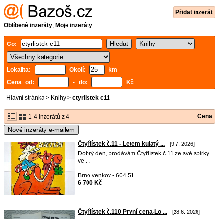
Přidat inzerát
Oblíbené inzeráty
,
Moje inzeráty
Co:
Lokalita:
Okolí:
km
Cena od:
- do:
Kč
Hlavní stránka
>
Knihy
>
ctyrlistek c11
Cena
1-4 inzerátů z 4
Nové inzeráty e-mailem
Čtyřlístek č.11 - Letem kulatý ...
- [9.7. 2026]
Dobrý den, prodávám Čtyřlístek č.11 ze své sbírky
ve ...
Brno venkov - 664 51
6 700 Kč
Čtyřlístek č.110 První cena-Lo ...
- [28.6. 2026]