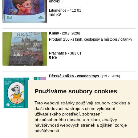
encykl ...
Litoměřice - 412 01
100 Kč
Knihy
- [20.7. 2026]
Prodám 250 ks knih. cestopisy a místopisy čítanky
...
Prachatice - 383 01
5 Kč
Dětská knížka - wooden toys
- [19.7. 2026]
Hezký den. Nabízím novou dětskou knížku 3+
výuka matema ...
Používáme soubory cookies
Brno venkov - 664 41
200 Kč
Tyto webové stránky používají soubory cookies a
další sledovací nástroje s cílem vylepšení
uživatelského prostředí, zobrazení
přizpůsobeného obsahu a reklam, analýzy
Stránka:
1
2
3
Další
návštěvnosti webových stránek a zjištění zdroje
návštěvnosti.