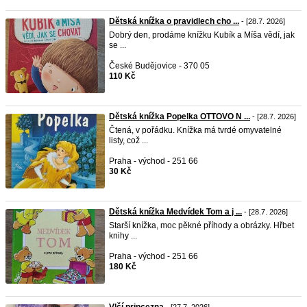
Dětská knížka o pravidlech cho ...
- [28.7. 2026]
Dobrý den, prodáme knížku Kubík a Míša vědí, jak
se ...
České Budějovice - 370 05
110 Kč
Dětská knížka Popelka OTTOVO N ...
- [28.7. 2026]
Čtená, v pořádku. Knížka má tvrdé omyvatelné
listy, což ...
Praha - východ - 251 66
30 Kč
Dětská knížka Medvídek Tom a j ...
- [28.7. 2026]
Starší knížka, moc pěkné příhody a obrázky. Hřbet
knihy ...
Praha - východ - 251 66
180 Kč