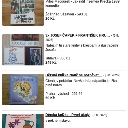
Miloš Macourek - Jak řídit inženýra Křečka 1989
komedie ...
Žďár nad Sázavou - 593 01
20 Kč
3x JOSEF ČAPEK + FRANTIŠEK HRU ...
- [3.8.
2026]
Nabízím tři staré knihy s kresbami a ilustracemi
Josefa ...
Jihlava - 586 01
249 Kč
Dětská knížka Nauč se poznávat ...
- [3.8. 2026]
Čtená, v pořádku. Nevšední a nápaditá knížka
plná barev ...
Praha - východ - 251 66
50 Kč
Dětská knížka - První úkoly
- [2.8. 2026]
v pěkném stavu.