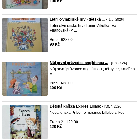
100 Kč
Letní olympijské hry - dětská ...
- [1.8. 2026]
Letní olympijské hry (Lumír Mikulka, Iva
Pijanovská) V ...
Brno - 628 00
90 Kč
Můj první průvodce angličtinou ...
- [1.8. 2026]
Můj první průvodce angličtinou (Jiří Tyller, Kateřina
V ...
Brno - 628 00
100 Kč
Dětská knížka Expres Lillabo
- [30.7. 2026]
Nová knížka Příběh o mašince Lillabo z Ikey
Praha 2 - 120 00
120 Kč