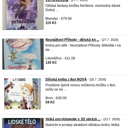
Vlčí princezna
- [27.7. 2026]
Dětská fantasy knížka Nečtená- nevhodný dárek
Dobrý ...
Blansko - 679 06
115 Kč
Neználkovi Příhody - dětská kn ...
- [27.7. 2026]
Kniha pro děti - Neználkovi Příhody. Mrkněte i na
da ...
Litoměřice - 411 08
120 Kč
Dětská kniha z Ikei NOVÁ
- [25.7. 2026]
Prodáme úplně novou nečtenou knížku z Ikei,
sešly se ná ...
Brno - 638 00
59 Kč
Velká encyklopedie s 3D obrázk ...
- [23.7. 2026]
Nabízím k prodeji atraktivní dětskou knihu Velká