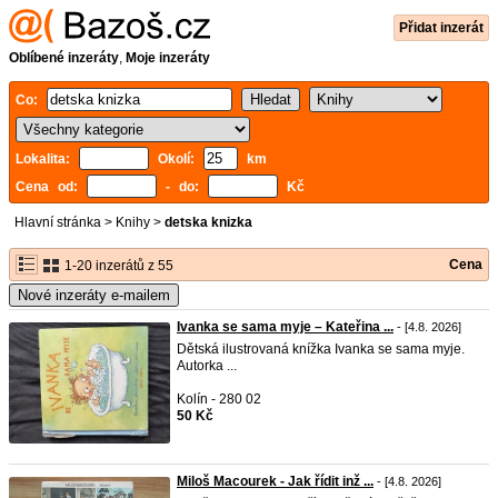
Přidat inzerát
Oblíbené inzeráty
,
Moje inzeráty
Co:
Lokalita:
Okolí:
km
Cena od:
- do:
Kč
Hlavní stránka
>
Knihy
>
detska knizka
Cena
1-20 inzerátů z 55
Nové inzeráty e-mailem
Ivanka se sama myje – Kateřina ...
- [4.8. 2026]
Dětská ilustrovaná knížka Ivanka se sama myje.
Autorka ...
Kolín - 280 02
50 Kč
Miloš Macourek - Jak řídit inž ...
- [4.8. 2026]