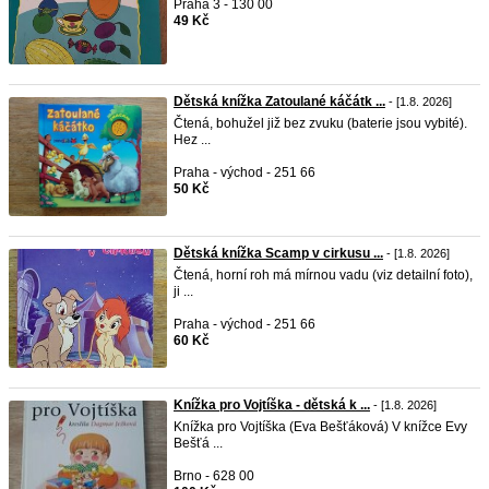
Praha 3 - 130 00
49 Kč
Dětská knížka Zatoulané káčátk ...
- [1.8. 2026]
Čtená, bohužel již bez zvuku (baterie jsou vybité).
Hez ...
Praha - východ - 251 66
50 Kč
Dětská knížka Scamp v cirkusu ...
- [1.8. 2026]
Čtená, horní roh má mírnou vadu (viz detailní foto),
ji ...
Praha - východ - 251 66
60 Kč
Knížka pro Vojtíška - dětská k ...
- [1.8. 2026]
Knížka pro Vojtíška (Eva Bešťáková) V knížce Evy
Bešťá ...
Brno - 628 00