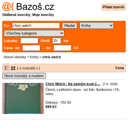
Přidat inzerát
Oblíbené inzeráty
,
Moje inzeráty
Co:
Lokalita:
Okolí:
km
Cena od:
- do:
Kč
Hlavní stránka
>
Knihy
>
chris welch
Cena
1-1 inzerátů z 1
Nové inzeráty e-mailem
Chris Welch - Na samém kraji ú ...
- [7.8. 2026]
Čtená, v pěkném stavu - viz foto. Balíkovna +79,-
nebo ...
Ostrava - 702 00
999 Kč