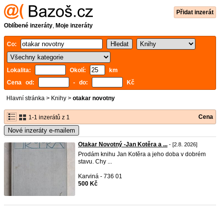
Přidat inzerát
Oblíbené inzeráty
,
Moje inzeráty
Co:
Lokalita:
Okolí:
km
Cena od:
- do:
Kč
Hlavní stránka
>
Knihy
>
otakar novotny
Cena
1-1 inzerátů z 1
Nové inzeráty e-mailem
Otakar Novotný -Jan Kotěra a ...
- [2.8. 2026]
Prodám knihu Jan Kotěra a jeho doba v dobrém
stavu. Chy ...
Karviná - 736 01
500 Kč