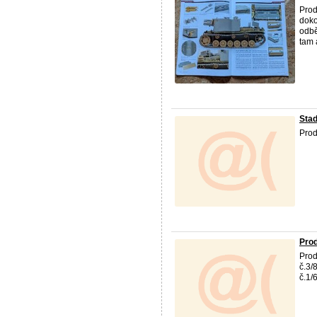
Prod
doko
odbě
tam 
Stad
Prod
Prod
Prod
č.3/
č.1/