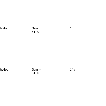
hodou
Semily
15 x
511 01
hodou
Semily
14 x
511 01