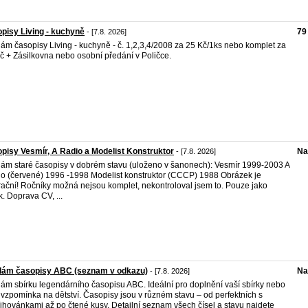
pisy Living - kuchyně
79
- [7.8. 2026]
ám časopisy Living - kuchyně - č. 1,2,3,4/2008 za 25 Kč/1ks nebo komplet za
č + Zásilkovna nebo osobní předání v Poličce.
pisy Vesmír, A Radio a Modelist Konstruktor
Na
- [7.8. 2026]
ám staré časopisy v dobrém stavu (uloženo v šanonech): Vesmír 1999-2003 A
o (červené) 1996 -1998 Modelist konstruktor (CCCP) 1988 Obrázek je
trační! Ročníky možná nejsou komplet, nekontroloval jsem to. Pouze jako
k. Doprava CV, ...
dám časopisy ABC (seznam v odkazu)
Na
- [7.8. 2026]
ám sbírku legendárního časopisu ABC. Ideální pro doplnění vaší sbírky nebo
 vzpomínka na dětství. Časopisy jsou v různém stavu – od perfektních s
řihovánkami až po čtené kusy. Detailní seznam všech čísel a stavu najdete