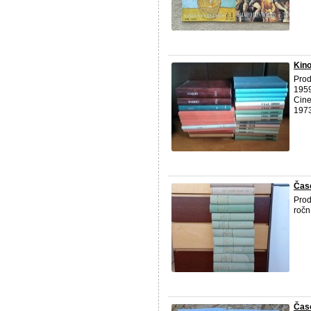
Kino
Prod
1959
Cine
1973
Čas
Prod
ročn
Čas