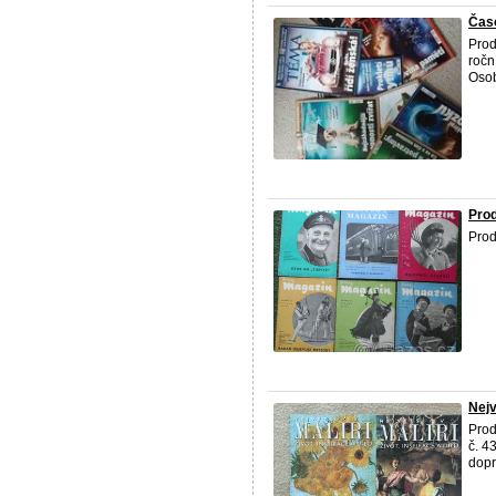
Čas
Prod
ročn
Osob
Pro
Prod
Nejv
Prod
č. 4
dopr