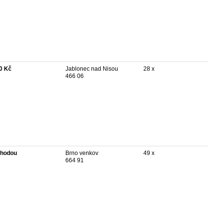
0 Kč
Jablonec nad Nisou
28 x
466 06
hodou
Brno venkov
49 x
664 91