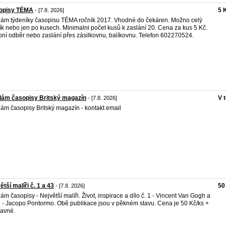
opisy TÉMA
5 
- [7.8. 2026]
ám týdeníky časopisu TÉMA ročník 2017. Vhodné do čekáren. Možno celý
ík nebo jen po kusech. Minimalni počet kusů k zaslání 20. Cena za kus 5 Kč.
ní odběr nebo zaslání přes zásilkovnu, balíkovnu. Telefon 602270524.
dám časopisy Britský magazín
V 
- [7.8. 2026]
ám časopisy Britský magazín - kontakt email
ětší malíři č. 1 a 43
50
- [7.8. 2026]
ám časopisy - Největší malíři. Život, inspirace a dílo č. 1 - Vincent Van Gogh a
3 - Jacopo Pontormo. Obě publikace jsou v pěkném stavu. Cena je 50 Kč/ks +
avné.