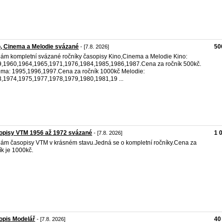
, Cinema a Melodie svázané
50
- [7.8. 2026]
ám kompletní svázané ročníky časopisy Kino,Cinema a Melodie Kino:
,1960,1964,1965,1971,1976,1984,1985,1986,1987.Cena za ročník 500kč.
ma: 1995,1996,1997.Cena za ročník 1000kč Melodie:
,1974,1975,1977,1978,1979,1980,1981,19 ...
opisy VTM 1956 až 1972 svázané
1 
- [7.8. 2026]
ám časopisy VTM v krásném stavu.Jedná se o kompletní ročníky.Cena za
ík je 1000kč.
opis Modelář
40
- [7.8. 2026]