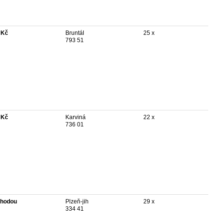
 Kč
Bruntál
25 x
793 51
 Kč
Karviná
22 x
736 01
hodou
Plzeň-jih
29 x
334 41