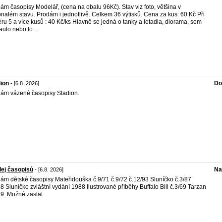
ám časopisy Modelář, (cena na obalu 96Kč). Stav viz foto, většina v
nalém stavu. Prodám i jednotlivě. Celkem 36 výtisků. Cena za kus: 60 Kč Při
ru 5 a více kusů : 40 Kč/ks Hlavně se jedná o tanky a letadla, diorama, sem
auto nebo lo ...
ion
Do
- [6.8. 2026]
ám vázené časopisy Stadion.
ej časopisů
Na
- [6.8. 2026]
ám dětské časopisy Mateřidouška č.9/71 č.9/72 č.12/93 Sluníčko č.3/87
88 Sluníčko zvláštní vydání 1988 Ilustrované příběhy Buffalo Bill č.3/69 Tarzan
69. Možné zaslat