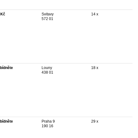
 Kč
Svitavy
14 x
572 01
bídněte
Louny
18 x
438 01
bídněte
Praha 9
29 x
190 16