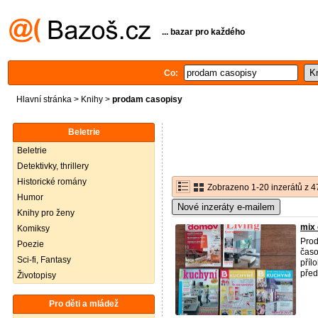
... bazar pro každého
Co:
Hlavní stránka
>
Knihy
>
prodam casopisy
Beletrie
Beletrie
Detektivky, thrillery
Historické romány
Zobrazeno 1-20 inzerátů z 4
Humor
Nové inzeráty e-mailem
Knihy pro ženy
mix 
Komiksy
Prod
Poezie
časo
Sci-fi, Fantasy
příl
před
Životopisy
Pro děti a mládež