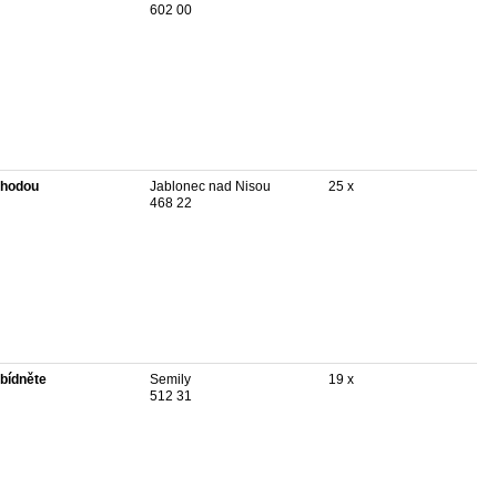
602 00
hodou
Jablonec nad Nisou
25 x
468 22
bídněte
Semily
19 x
512 31