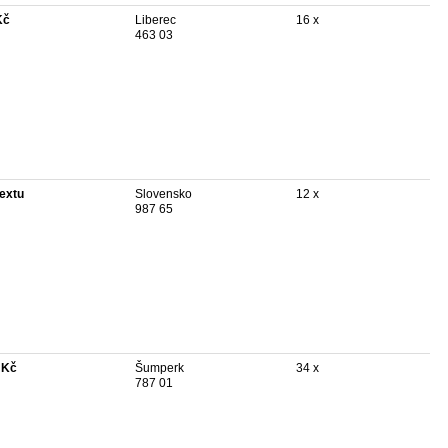
Kč
Liberec
16 x
463 03
textu
Slovensko
12 x
987 65
 Kč
Šumperk
34 x
787 01