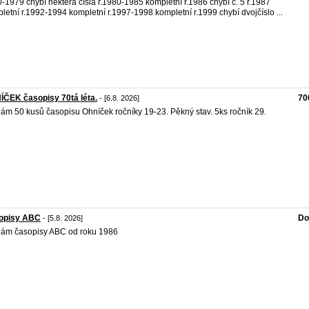
-1979 chybí některá čísla r.1980-1985 kompletní r.1986 chybí č. 5 r.1987
letní r.1992-1994 kompletní r.1997-1998 kompletní r.1999 chybí dvojčíslo ...
ČEK časopisy 70tá léta.
70
- [6.8. 2026]
ám 50 kusů časopisu Ohníček ročníky 19-23. Pěkný stav. 5ks ročník 29.
opisy ABC
Do
- [5.8. 2026]
ám časopisy ABC od roku 1986