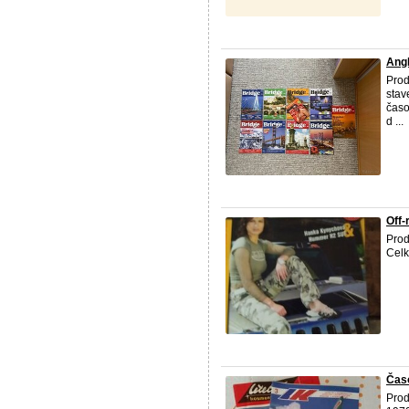
Angl
Prod
stav
časo
d ...
Off-
Prod
Celk
Časo
Prod