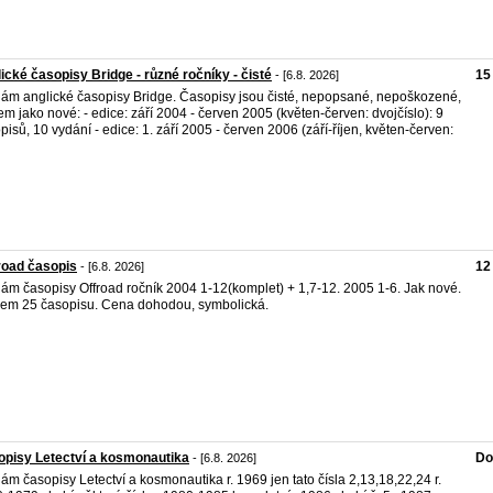
ické časopisy Bridge - různé ročníky - čisté
15
- [6.8. 2026]
ám anglické časopisy Bridge. Časopisy jsou čisté, nepopsané, nepoškozené,
em jako nové: - edice: září 2004 - červen 2005 (květen-červen: dvojčíslo): 9
pisů, 10 vydání - edice: 1. září 2005 - červen 2006 (září-říjen, květen-červen:
road časopis
12
- [6.8. 2026]
ám časopisy Offroad ročník 2004 1-12(komplet) + 1,7-12. 2005 1-6. Jak nové.
em 25 časopisu. Cena dohodou, symbolická.
pisy Letectví a kosmonautika
Do
- [6.8. 2026]
ám časopisy Letectví a kosmonautika r. 1969 jen tato čísla 2,13,18,22,24 r.