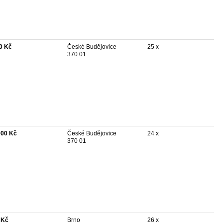
0 Kč
České Budějovice
25 x
370 01
000 Kč
České Budějovice
24 x
370 01
 Kč
Brno
26 x