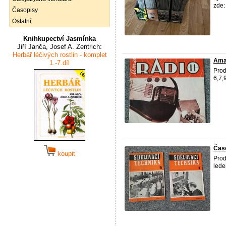
zde: 
Časopisy
Ostatní
Knihkupectví Jasmínka
Jiří Janča, Josef A. Zentrich:
Herbář léčivých rostlin - komplet
Amat
1.-7.díl
Prod
6,7,
Časo
koupit
Prod
lede