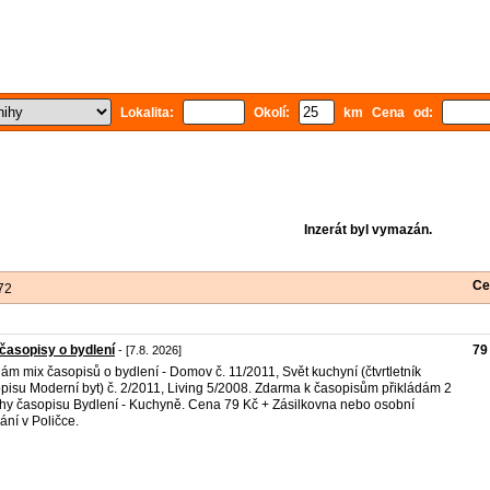
Lokalita:
Okolí:
km Cena od:
Inzerát byl vymazán.
Ce
72
časopisy o bydlení
79
- [7.8. 2026]
ám mix časopisů o bydlení - Domov č. 11/2011, Svět kuchyní (čtvrtletník
pisu Moderní byt) č. 2/2011, Living 5/2008. Zdarma k časopisům přikládám 2
ohy časopisu Bydlení - Kuchyně. Cena 79 Kč + Zásilkovna nebo osobní
ání v Poličce.