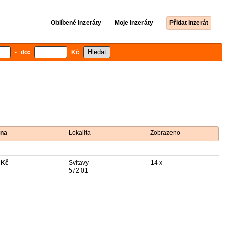
Oblíbené inzeráty
Moje inzeráty
Přidat inzerát
- do:
Kč
na
Lokalita
Zobrazeno
 Kč
Svitavy
14 x
572 01