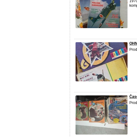
1970
komp
OHNÍ
Prod
Čas
Prod