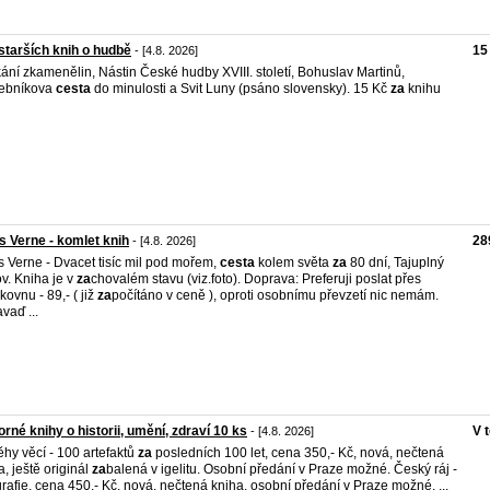
starších knih o hudbě
15
- [4.8. 2026]
kání zkamenělin, Nástin České hudby XVIII. století, Bohuslav Martinů,
ebníkova
cesta
do minulosti a Svit Luny (psáno slovensky). 15 Kč
za
knihu
s Verne - komlet knih
28
- [4.8. 2026]
s Verne - Dvacet tisíc mil pod mořem,
cesta
kolem světa
za
80 dní, Tajuplný
ov. Kniha je v
za
chovalém stavu (viz.foto). Doprava: Preferuji poslat přes
kovnu - 89,- ( již
za
počítáno v ceně ), oproti osobnímu převzetí nic nemám.
vaď ...
rné knihy o historii, umění, zdraví 10 ks
V 
- [4.8. 2026]
ěhy věcí - 100 artefaktů
za
posledních 100 let, cena 350,- Kč, nová, nečtená
a, ještě originál
za
balená v igelitu. Osobní předání v Praze možné. Český ráj -
grafie, cena 450,- Kč, nová, nečtená kniha, osobní předání v Praze možné. ...