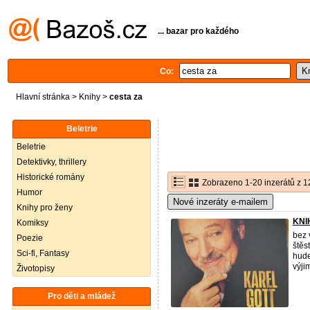
... bazar pro každého
Co:
Hlavní stránka
>
Knihy
>
cesta za
Beletrie
Beletrie
Detektivky, thrillery
Historické romány
Zobrazeno 1-20 inzerátů z 1
Humor
Nové inzeráty e-mailem
Knihy pro ženy
KNI
Komiksy
bez 
Poezie
štěs
Sci-fi, Fantasy
hude
výji
Životopisy
Pro děti a mládež