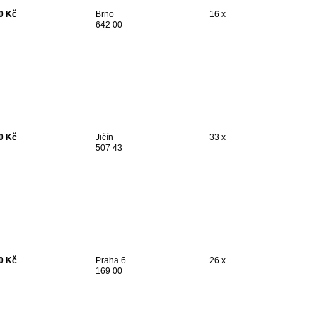
0 Kč
Brno
16 x
642 00
0 Kč
Jičín
33 x
507 43
0 Kč
Praha 6
26 x
169 00