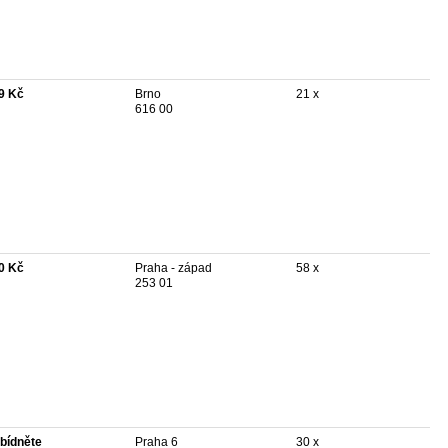
9 Kč
Brno
21 x
616 00
0 Kč
Praha - západ
58 x
253 01
bídněte
Praha 6
30 x