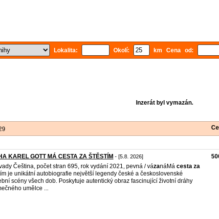
Lokalita:
Okolí:
km Cena od:
Inzerát byl vymazán.
Ce
29
HA KAREL GOTT MÁ CESTA ZA ŠTĚSTÍM
50
- [5.8. 2026]
vady Čeština, počet stran 695, rok vydání 2021, pevná / vá
za
náMá
cesta
za
tím je unikátní autobiografie největší legendy české a československé
bní scény všech dob. Poskytuje autentický obraz fascinující životní dráhy
mečného umělce ...