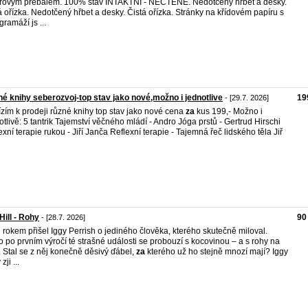
rovým přebalem. 100% stav INTAKTNÍ - NEČTENÉ. Nedotčený hřbet a desky.
á ořízka. Nedotčený hřbet a desky. Čistá ořízka. Stránky na křídovém papíru s
gramáží js ...
é knihy seberozvoj-top stav jako nové,možno i jednotlive
19
- [29.7. 2026]
zím k prodeji různé knihy top stav jako nové cena
za
kus 199,- Možno i
otlivě: 5 tantrik Tajemství věčného mládí - Andro Jóga prstů - Gertrud Hirschi
exní terapie rukou - Jiří Janča Reflexní terapie - Tajemná řeč lidského těla Jiř
Hill - Rohy
90
- [28.7. 2026]
 rokem přišel Iggy Perrish o jediného člověka, kterého skutečně miloval.
 po prvním výročí té strašné události se probouzí s kocovinou – a s rohy na
. Stal se z něj konečně děsivý ďábel,
za
kterého už ho stejně mnozí mají? Iggy
zji ...