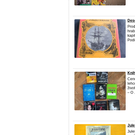
Dese
Prod
hrab
kapi
Podi
Knih
Cenu
lehc
živo
– O .
Jule
Jule