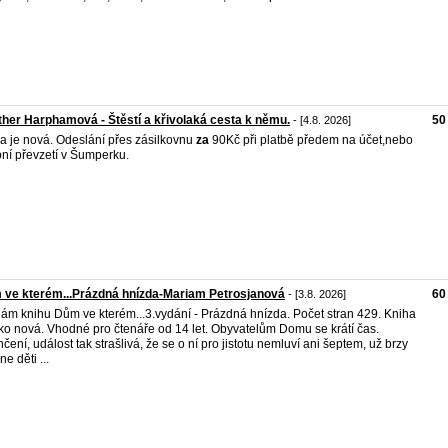
her Harphamová - Štěstí a křivolaká cesta k němu.
50
- [4.8. 2026]
a je nová. Odeslání přes zásilkovnu
za
90Kč při platbě předem na účet,nebo
ní převzetí v Šumperku.
ve kterém...Prázdná hnízda-Mariam Petrosjanová
60
- [3.8. 2026]
ám knihu Dům ve kterém...3.vydání - Prázdná hnízda. Počet stran 429. Kniha
ako nová. Vhodné pro čtenáře od 14 let. Obyvatelům Domu se krátí čas.
čení, událost tak strašlivá, že se o ní pro jistotu nemluví ani šeptem, už brzy
e děti ...