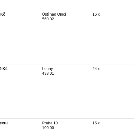
 Kč
Ústí nad Orlicí
16 x
560 02
9 Kč
Louny
24 x
438 01
textu
Praha 10
15 x
100 00