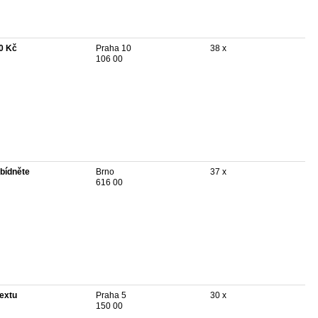
0 Kč
Praha 10
38 x
106 00
bídněte
Brno
37 x
616 00
textu
Praha 5
30 x
150 00