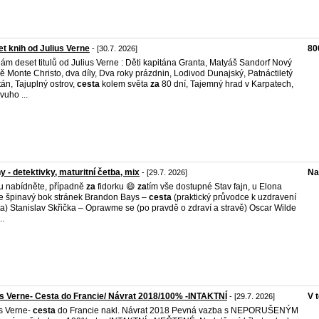
t knih od Julius Verne
80
- [30.7. 2026]
ám deset titulů od Julius Verne : Děti kapitána Granta, Matyáš Sandorf Nový
ě Monte Christo, dva díly, Dva roky prázdnin, Lodivod Dunajský, Patnáctiletý
tán, Tajuplný ostrov,
cesta
kolem světa
za
80 dní, Tajemný hrad v Karpatech,
vuho ...
y - detektivky, maturitní četba, mix
Na
- [29.7. 2026]
 nabídněte, případně
za
fidorku 😄
za
tím vše dostupné Stav fajn, u Elona
e špinavý bok stránek Brandon Bays –
cesta
(praktický průvodce k uzdravení
ta) Stanislav Skřička – Oprawme se (po pravdě o zdraví a stravě) Oscar Wilde
..
s Verne- Cesta do Francie/ Návrat 2018/100% -INTAKTNÍ
V 
- [29.7. 2026]
s Verne-
cesta
do Francie nakl. Návrat 2018 Pevná vazba s NEPORUŠENÝM