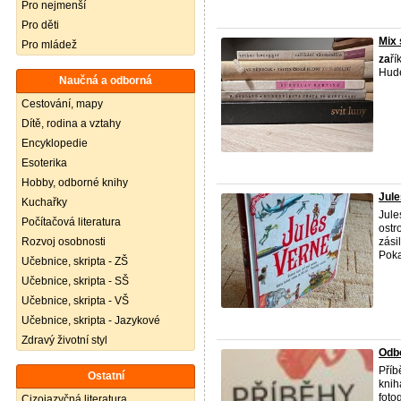
Pro nejmenší
Pro děti
Mix 
Pro mládež
za
ří
Hud
Naučná a odborná
Cestování, mapy
Dítě, rodina a vztahy
Encyklopedie
Esoterika
Hobby, odborné knihy
Jule
Kuchařky
Jule
Počítačová literatura
ostr
Rozvoj osobnosti
zásil
Poka
Učebnice, skripta - ZŠ
Učebnice, skripta - SŠ
Učebnice, skripta - VŠ
Učebnice, skripta - Jazykové
Zdravý životní styl
Odbo
Příb
Ostatní
knih
foto
Cizojazyčná literatura