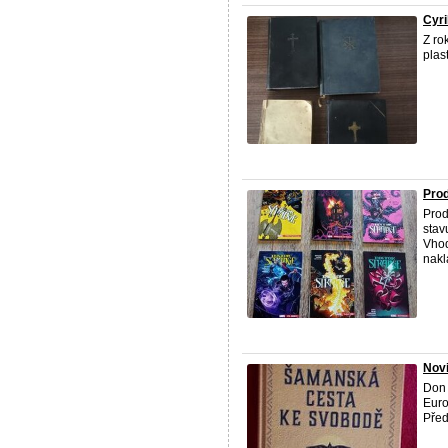
Cyri
Z ro
plas
Pro
Prod
stav
Vhod
nakl
Nov
Don
Euro
Před