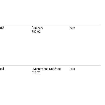
 Kč
Šumperk
22 x
787 01
 Kč
Rychnov nad Kněžnou
18 x
517 21