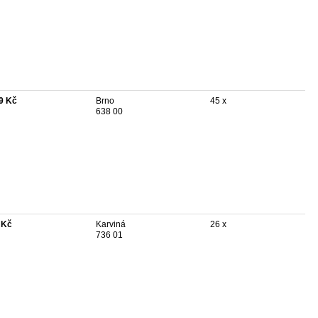
9 Kč
Brno
45 x
638 00
 Kč
Karviná
26 x
736 01