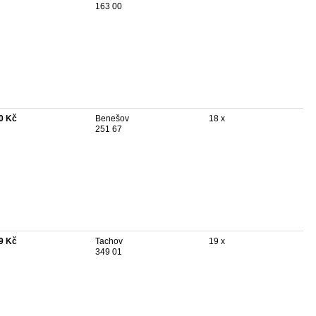
163 00
0 Kč
Benešov
18 x
251 67
9 Kč
Tachov
19 x
349 01