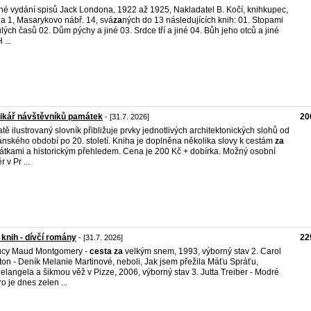
né vydání spisů Jack Londona, 1922 až 1925, Nakladatel B. Kočí, knihkupec,
a 1, Masarykovo nábř. 14, svá
za
ných do 13 následujících knih: 01. Stopami
lých časů 02. Dům pýchy a jiné 03. Srdce tří a jiné 04. Bůh jeho otců a jiné
 ...
ikář návštěvníků památek
20
- [31.7. 2026]
tě ilustrovaný slovník přibližuje prvky jednotlivých architektonických slohů od
nského období po 20. století. Kniha je doplněna několika slovy k cestám
za
tkami a historickým přehledem. Cena je 200 Kč + dobírka. Možný osobní
 v Pr ...
 knih - dívčí romány
22
- [31.7. 2026]
ucy Maud Montgomery -
cesta
za
velkým snem, 1993, výborný stav 2. Carol
on - Deník Melanie Martinové, neboli, Jak jsem přežila Máťu Spráťu,
elangela a šikmou věž v Pizze, 2006, výborný stav 3. Jutta Treiber - Modré
ro je dnes zelen ...