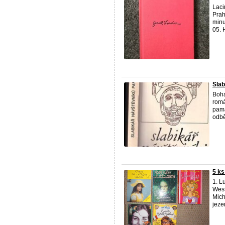
Laci
Prah
minu
05. H
Slab
Boha
romá
pamá
odběr
5 ks
1. L
West
Mich
jeze