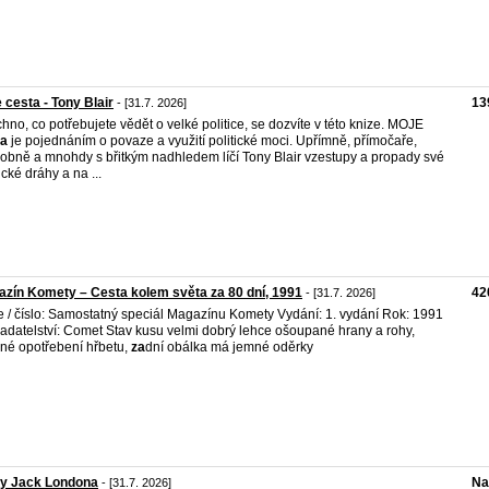
 cesta - Tony Blair
13
- [31.7. 2026]
hno, co potřebujete vědět o velké politice, se dozvíte v této knize. MOJE
ta
je pojednáním o povaze a využití politické moci. Upřímně, přímočaře,
obně a mnohdy s břitkým nadhledem líčí Tony Blair vzestupy a propady své
ické dráhy a na ...
zín Komety – Cesta kolem světa za 80 dní, 1991
42
- [31.7. 2026]
e / číslo: Samostatný speciál Magazínu Komety Vydání: 1. vydání Rok: 1991
adatelství: Comet Stav kusu velmi dobrý lehce ošoupané hrany a rohy,
né opotřebení hřbetu,
za
dní obálka má jemné oděrky
sy Jack Londona
Na
- [31.7. 2026]