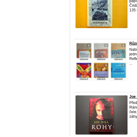
papí
Čist
135 
Různ
Nabí
jedn
Refl
...
Joe 
Před
Ráno
čele
záhy 