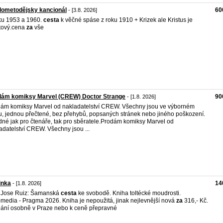
lometodějsky kancionál
60
- [3.8. 2026]
ku 1953 a 1960.
cesta
k věčné spáse z roku 1910 + Krizek ale Kristus je
tový.cena
za
vše
dám komiksy Marvel (CREW) Doctor Strange
90
- [1.8. 2026]
ám komiksy Marvel od nakladatelství CREW. Všechny jsou ve výborném
u, jednou přečtené, bez přehybů, popsaných stránek nebo jiného poškození.
né jak pro čtenáře, tak pro sběratele.Prodám komiksy Marvel od
adatelství CREW. Všechny jsou ...
inka
14
- [1.8. 2026]
 Jose Ruiz: Šamanská
cesta
ke svobodě. Kniha toltécké moudrosti.
media - Pragma 2026. Kniha je nepoužitá, jinak nejlevnější nová
za
316,- Kč.
ání osobně v Praze nebo k ceně přepravné