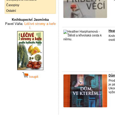
Časopisy
Ostatní
Knihkupectví Jasmínka
Pavel Váňa:
Léčivé stromy a keře
I.
Heat
Knih
osob
Dům 
koupit
Prod
je j
Ukon
vyžen