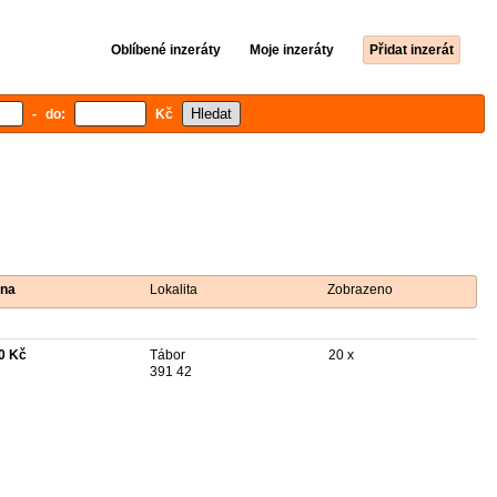
Oblíbené inzeráty
Moje inzeráty
Přidat inzerát
- do:
Kč
na
Lokalita
Zobrazeno
0 Kč
Tábor
20 x
391 42