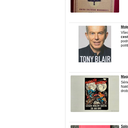
Moje
Všec
ces
podr
polit
Maga
Séri
Nakl
drob
Spi