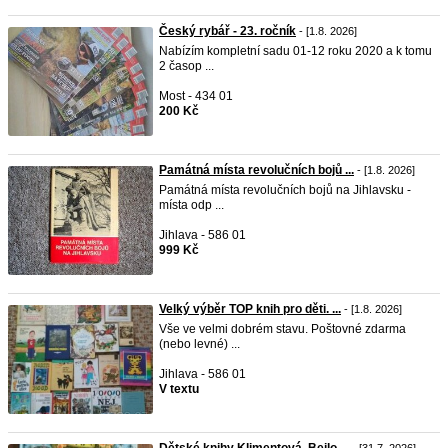
Český rybář - 23. ročník
- [1.8. 2026]
Nabízím kompletní sadu 01-12 roku 2020 a k tomu
2 časop ...
Most - 434 01
200 Kč
Památná místa revolučních bojů ...
- [1.8. 2026]
Památná místa revolučních bojů na Jihlavsku -
místa odp ...
Jihlava - 586 01
999 Kč
Velký výběr TOP knih pro děti. ...
- [1.8. 2026]
Vše ve velmi dobrém stavu. Poštovné zdarma
(nebo levné) ...
Jihlava - 586 01
V textu