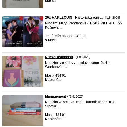
650 Kč
20x HARLEQUIN - Historická rom ...
- [1.8. 2026]
Prodám: Mary Brendanová - IRSKÝ MILENEC 399
Kč (nová ...
Jindřichův Hradec - 377 01
V textu
Rozvoj osobnosti
- [1.8. 2026]
Nabízím tyto knihy za smluvní cenu. Jožka
Wenkeová - ...
Most - 434 01
Nabídněte
Management
- [1.8. 2026]
Nabízím za smluvní cenu. Jaromír Veber, Jitka
Srpová ...
Most - 434 01
Nabídněte