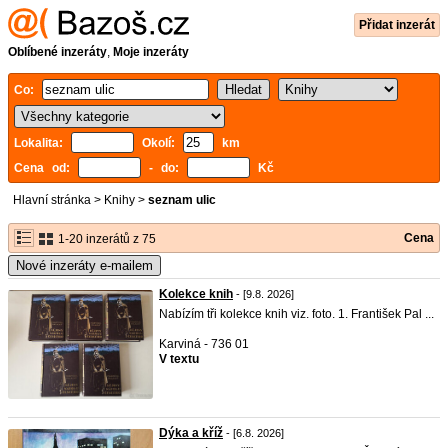
Přidat inzerát
Oblíbené inzeráty
,
Moje inzeráty
Co:
Lokalita:
Okolí:
km
Cena od:
- do:
Kč
Hlavní stránka
>
Knihy
>
seznam ulic
Cena
1-20 inzerátů z 75
Nové inzeráty e-mailem
Kolekce knih
- [9.8. 2026]
Nabízím tři kolekce knih viz. foto. 1. František Pal ...
Karviná - 736 01
V textu
Dýka a kříž
- [6.8. 2026]