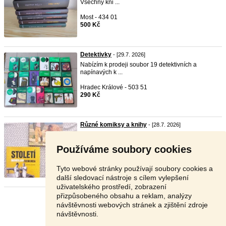
Všechny kni ...
Most - 434 01
500 Kč
Detektivky
- [29.7. 2026]
Nabízím k prodeji soubor 19 detektivních a
napínavých k ...
Hradec Králové - 503 51
290 Kč
Různé komiksy a knihy
- [28.7. 2026]
Srandy kopec Výběr humoru Můj kamarád Victor
Hugo (no ...
Používáme soubory cookies
Brno - 602 00
Nabídněte
Tyto webové stránky používají soubory cookies a
další sledovací nástroje s cílem vylepšení
uživatelského prostředí, zobrazení
přizpůsobeného obsahu a reklam, analýzy
Stránka:
1
2
3
Další
návštěvnosti webových stránek a zjištění zdroje
návštěvnosti.