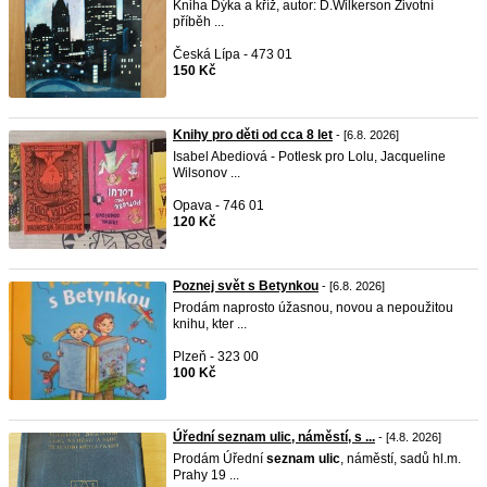
Kniha Dýka a kříž, autor: D.Wilkerson Životní
příběh ...
Česká Lípa - 473 01
150 Kč
Knihy pro děti od cca 8 let
- [6.8. 2026]
Isabel Abediová - Potlesk pro Lolu, Jacqueline
Wilsonov ...
Opava - 746 01
120 Kč
Poznej svět s Betynkou
- [6.8. 2026]
Prodám naprosto úžasnou, novou a nepoužitou
knihu, kter ...
Plzeň - 323 00
100 Kč
Úřední seznam ulic, náměstí, s ...
- [4.8. 2026]
Prodám Úřední
seznam
ulic
, náměstí, sadů hl.m.
Prahy 19 ...