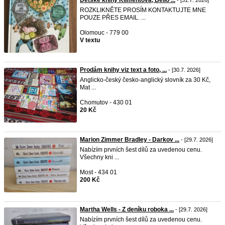
Dětské knihy Klimentová, Beilo ...
- [31.7. 2026]
ROZKLIKNĚTE PROSÍM KONTAKTUJTE MNE
POUZE PŘES EMAIL. ...
Olomouc - 779 00
V textu
Prodám knihy viz text a foto, ...
- [30.7. 2026]
Anglicko-český česko-anglický slovník za 30 Kč,
Mat ...
Chomutov - 430 01
20 Kč
Marion Zimmer Bradley - Darkov ...
- [29.7. 2026]
Nabízím prvních šest dílů za uvedenou cenu.
Všechny kni ...
Most - 434 01
200 Kč
Martha Wells - Z deníku roboka ...
- [29.7. 2026]
Nabízím prvních šest dílů za uvedenou cenu.