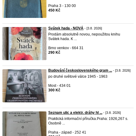
Praha 3 - 130 00
450 Kč
Svátek hada - NOVÁ
- [3.8. 2026]
Prodám absolutně novou, nepoužitou knihu
Svátek hada. K ...
Brno venkov - 664 31
290 Kč
Budování československého gram ...
- [3.8. 2026]
po druhé světové válce 1945 - 1963
Most - 434 01
300 Kč
Seznam ulic a elektr. dráhy hl ...
- [3.8. 2026]
Praktická informační příručka.Praha: 1926,267 s.
Osobně ...
Praha - západ - 252 41