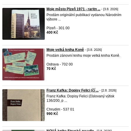
Moje město Plzeň 1971 - raritn ...
- [3.8. 2026]
Prodám originální publikaci vydanou Národním
výbore ...
Plzeň - 301 00
400 Kč
Moje velká kniha Koně
- [3.8. 2026]
Prodám zánovní knihu moje velká kniha Koně.
Ostrava - 702 00
70 Kč
Franz Kafka: Dopisy Felici (čí ...
- [2.8. 2026]
Franz Kafka: Dopisy Felici (číslovaný výtisk
136/200, p ...
Chrudim - 537 01
990 Kč