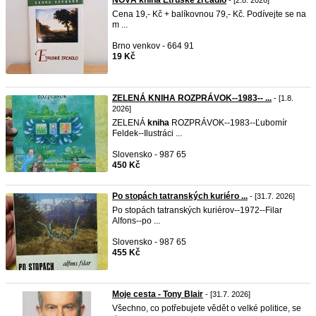
NOVÁ kniha Etruské zrcadlo
- [2.8. 2026]
Cena 19,- Kč + balíkovnou 79,- Kč. Podívejte se na
m ...
Brno venkov - 664 91
19 Kč
ZELENÁ KNIHA ROZPRÁVOK--1983-- ...
- [1.8.
2026]
ZELENÁ
kniha
ROZPRÁVOK--1983--Ľubomír
Feldek--Ilustráci ...
Slovensko - 987 65
450 Kč
Po stopách tatranských kuriéro ...
- [31.7. 2026]
Po stopách tatranských kuriérov--1972--Filar
Alfons--po ...
Slovensko - 987 65
455 Kč
Moje cesta - Tony Blair
- [31.7. 2026]
Všechno, co potřebujete vědět o velké politice, se