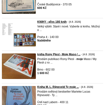
České Budějovice - 370 05
600 Kč
KNIHY - přes 180 knih
- [4.8. 2026]
Velký výběr. Staré i nové. Vyberte si knihu. Možný
o ...
Praha 4 - 140 00
Nabídněte
kniha Rony Plesl - Moje Maso / ...
- [4.8. 2026]
Prodám publikaci Rony Plesl -
moje
Maso / My
Flesh z ro ...
Brno - 602 00
1 600 Kč
Kniha M. L. Rijneveld Ty moje ...
- [4.8. 2026]
Prodám světový bestseller Marieke Lucas
Rijneveld - Ty ...
Ústí nad Labem - 400 11