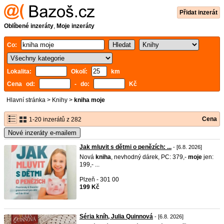
Přidat inzerát
Oblíbené inzeráty
,
Moje inzeráty
Co:
Lokalita:
Okolí:
km
Cena od:
- do:
Kč
Hlavní stránka
>
Knihy
>
kniha moje
Cena
1-20 inzerátů z 282
Nové inzeráty e-mailem
Jak mluvit s dětmi o penězích: ...
- [6.8. 2026]
Nová
kniha
, nevhodný dárek, PC: 379,-
moje
jen:
199,- ...
Plzeň - 301 00
199 Kč
Séria kníh, Julia Quinnová
- [6.8. 2026]