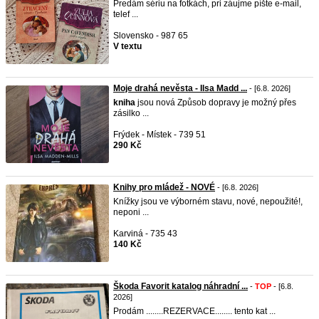
Predám sériu na fotkách, pri záujme píšte e-mail,
telef ...
Slovensko - 987 65
V textu
Moje drahá nevěsta - Ilsa Madd ...
- [6.8. 2026]
kniha
jsou nová Způsob dopravy je možný přes
zásilko ...
Frýdek - Místek - 739 51
290 Kč
Knihy pro mládež - NOVÉ
- [6.8. 2026]
Knížky jsou ve výborném stavu, nové, nepoužité!,
neponi ...
Karviná - 735 43
140 Kč
Škoda Favorit katalog náhradní ...
-
TOP
- [6.8.
2026]
Prodám ........REZERVACE........ tento kat ...