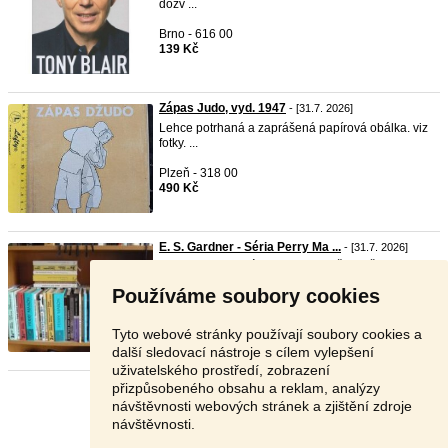
dozv ...
Brno - 616 00
139 Kč
Zápas Judo, vyd. 1947
- [31.7. 2026]
Lehce potrhaná a zaprášená papírová obálka. viz
fotky. ...
Plzeň - 318 00
490 Kč
E. S. Gardner - Séria Perry Ma ...
- [31.7. 2026]
AKTUALIZOVANÁ PONUKA. MOŽNOSŤ
INDIVIDUÁLNEJ DOHODY V ...
Používáme soubory cookies
Slovensko - 987 65
V textu
Tyto webové stránky používají soubory cookies a
další sledovací nástroje s cílem vylepšení
uživatelského prostředí, zobrazení
přizpůsobeného obsahu a reklam, analýzy
Stránka:
1
2
3
Další
návštěvnosti webových stránek a zjištění zdroje
návštěvnosti.