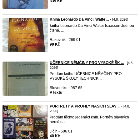
339 Kč
Kniha Leonardo Da Vinci, Walte ...
- [4.8. 2026]
kniha
Leonardo Da Vinci Walter Isaacson Jednou
čtená. ...
Rakovník - 269 01
99 Kč
UČEBNICE NĚMČINY PRO VYSOKÉ ŠK ...
- [4.8.
2026]
Predám knihu UČEBNICE NĚMČINY PRO
VYSOKÉ ŠKOLY TECHNICK ...
Slovensko - 987 65
V textu
PORTRÉTY A PROFILY NAŠICH SLAV ...
- [4.8.
2026]
Prodám těchto jedenáct knih. Portréty slavných
herců na ...
Jičín - 506 01
40 Kč