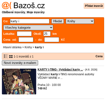
Přidat inzerát
Oblíbené inzeráty
,
Moje inzeráty
Co:
Lokalita:
Okolí:
km
Cena od:
- do:
Kč
Hlavní stránka
>
Knihy
>
karty i
Cena
1-1 inzerátů z 1
Nové inzeráty e-mailem
KARTY I-TING - Vykládací karty ...
- [4.8. 2026]
Vykládací
karty
i
-T
i
NG renomované autorky
VĚDMY MAR
i
E v ...
Praha 10 - 100 00
749 Kč