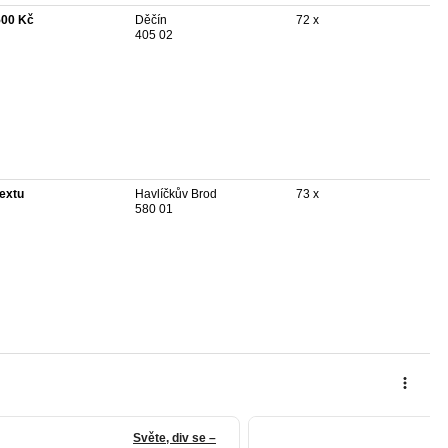
500 Kč
Děčín
72 x
405 02
textu
Havlíčkův Brod
73 x
580 01