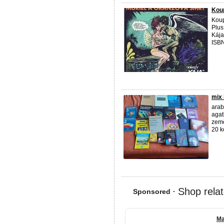
Koup
Koup
Plus
Kája
ISBN
mix
arab
agat
země
20 kc