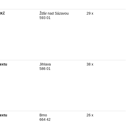
 Kč
Žďár nad Sázavou
29 x
593 01
textu
Jihlava
38 x
586 01
textu
Brno
26 x
664 42