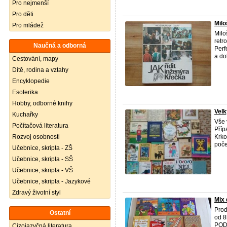
Pro nejmenší
Pro děti
Milo
Pro mládež
Mil
retr
Naučná a odborná
Perf
a do
Cestování, mapy
Dítě, rodina a vztahy
Encyklopedie
Esoterika
Hobby, odborné knihy
Velk
Kuchařky
Vše 
Počítačová literatura
Příp
Rozvoj osobnosti
Krko
počet
Učebnice, skripta - ZŠ
Učebnice, skripta - SŠ
Učebnice, skripta - VŠ
Učebnice, skripta - Jazykové
Zdravý životní styl
Mix 
Prod
Ostatní
od 8
POD
Cizojazyčná literatura