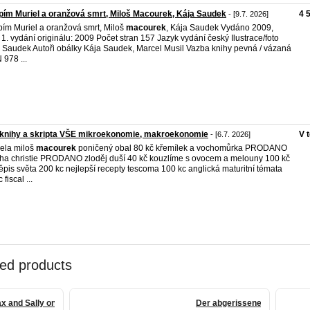
ím Muriel a oranžová smrt, Miloš Macourek, Kája Saudek
4 
- [9.7. 2026]
ím Muriel a oranžová smrt, Miloš
macourek
, Kája Saudek Vydáno 2009,
 1. vydání originálu: 2009 Počet stran 157 Jazyk vydání český Ilustrace/foto
 Saudek Autoři obálky Kája Saudek, Marcel Musil Vazba knihy pevná / vázaná
 978 ...
 knihy a skripta VŠE mikroekonomie, makroekonomie
V 
- [6.7. 2026]
ela miloš
macourek
poničený obal 80 kč křemílek a vochomůrka PRODANO
ha christie PRODANO zloděj duší 40 kč kouzlíme s ovocem a melouny 100 kč
pis světa 200 kc nejlepší recepty tescoma 100 kc anglická maturitní témata
 fiscal ...