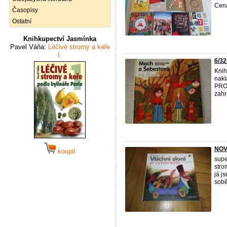
Cena
Časopisy
Ostatní
Knihkupectví Jasmínka
Pavel Váňa:
Léčivé stromy a keře
I.
6/3
Knih
nakl
PRO
zahr
NOVÁ
koupit
supe
stro
já j
sobě 