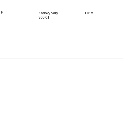
Kč
Karlovy Vary
116 x
360 01