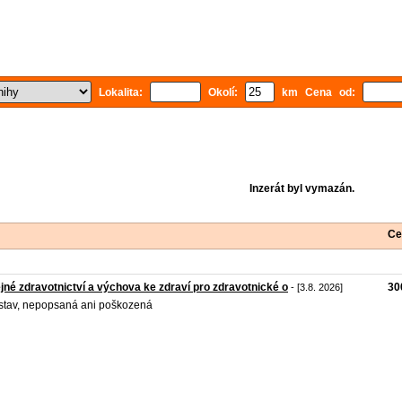
Lokalita:
Okolí:
km Cena od:
Inzerát byl vymazán.
Ce
jné zdravotnictví a výchova ke zdraví pro zdravotnické o
30
- [3.8. 2026]
stav, nepopsaná ani poškozená