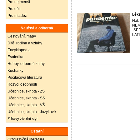
Pro nejmenší
Pro děti
Lék
Pro mládež
Nab
NEM
Naučná a odborná
-SP
LAT
Cestování, mapy
Dítě, rodina a vztahy
Encyklopedie
Esoterika
Hobby, odborné knihy
Kuchařky
Počítačová literatura
Rozvoj osobnosti
Učebnice, skripta - ZŠ
Učebnice, skripta - SŠ
Učebnice, skripta - VŠ
Učebnice, skripta - Jazykové
Zdravý životní styl
Ostatní
Cizojazyčná literatura