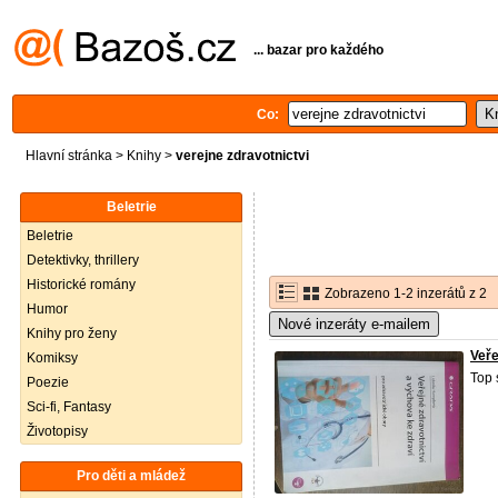
... bazar pro každého
Co:
Hlavní stránka
>
Knihy
>
verejne zdravotnictvi
Beletrie
Beletrie
Detektivky, thrillery
Historické romány
Zobrazeno 1-2 inzerátů z 2
Humor
Nové inzeráty e-mailem
Knihy pro ženy
Veře
Komiksy
Top 
Poezie
Sci-fi, Fantasy
Životopisy
Pro děti a mládež