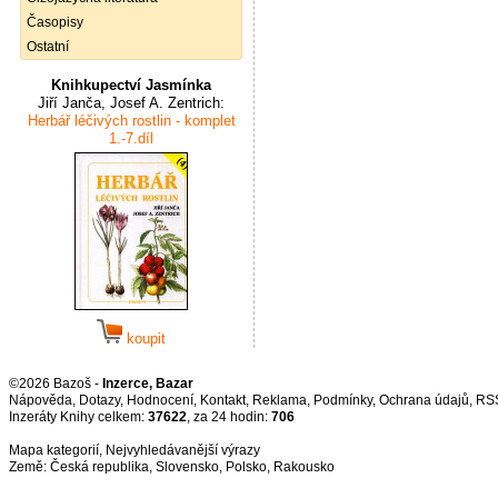
Časopisy
Ostatní
Knihkupectví Jasmínka
Jiří Janča, Josef A. Zentrich:
Herbář léčivých rostlin - komplet
1.-7.díl
koupit
©2026 Bazoš -
Inzerce, Bazar
Nápověda
,
Dotazy
,
Hodnocení
,
Kontakt
,
Reklama
,
Podmínky
,
Ochrana údajů
,
RS
Inzeráty Knihy celkem:
37622
, za 24 hodin:
706
Mapa kategorií
,
Nejvyhledávanější výrazy
Země:
Česká republika
,
Slovensko
,
Polsko
,
Rakousko