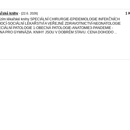
ařské knihy
1 
- [22.6. 2026]
ízím lékařské knihy SPECIÁLNÍ CHIRURGIE-EPIDEMIOLOGIE INFEKČNÍCH
OCÍ-SOCIÁLNÍ LÉKAŘSTVÍ A VEŘEJNÉ ZDRAVOTNICTVÍ-NEONATOLOGIE
ECIÁLNÍ PATOLOGIE 1-OBECNÁ PATOLOGIE-ANATOMIE3-PANDEMIE -
INA PRO GYMNÁZIA. KNIHY JSOU V DOBRÉM STAVU. CENA DOHODO ...