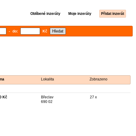
Oblíbené inzeráty
Moje inzeráty
Přidat inzerát
- do:
Kč
na
Lokalita
Zobrazeno
0 Kč
Břeclav
27 x
690 02