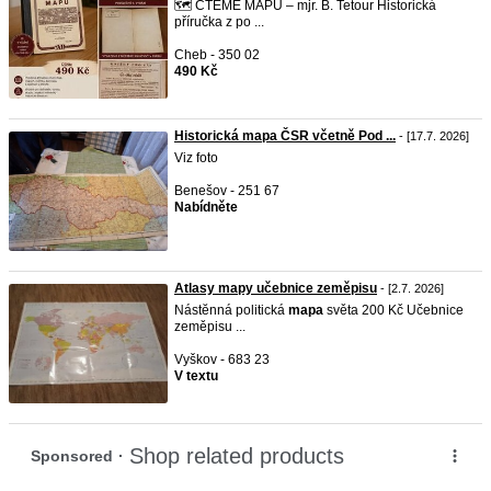
🗺️ ČTEME MAPU – mjr. B. Tetour Historická
příručka z po ...
Cheb - 350 02
490 Kč
Historická mapa ČSR včetně Pod ...
- [17.7. 2026]
Viz foto
Benešov - 251 67
Nabídněte
Atlasy mapy učebnice zeměpisu
- [2.7. 2026]
Nástĕnná politická
mapa
světa 200 Kč Učebnice
zeměpisu ...
Vyškov - 683 23
V textu