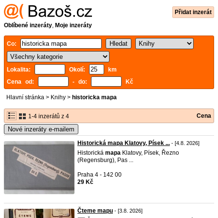
Přidat inzerát
Oblíbené inzeráty
,
Moje inzeráty
Co:
Lokalita:
Okolí:
km
Cena od:
- do:
Kč
Hlavní stránka
>
Knihy
>
historicka mapa
Cena
1-4 inzerátů z 4
Nové inzeráty e-mailem
Historická mapa Klatovy, Písek ...
- [4.8. 2026]
Historická
mapa
Klatovy, Písek, Řezno
(Regensburg), Pas ...
Praha 4 - 142 00
29 Kč
Čteme mapu
- [3.8. 2026]