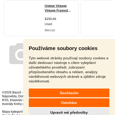
Používáme soubory cookies
Tyto webové stránky používají soubory cookies a
další sledovací nástroje s cílem vylepšení
uživatelského prostředí, zobrazení
přizpůsobeného obsahu a reklam, analýzy
návštěvnosti webových stránek a zjištění zdroje
návštěvnosti.
©2026 Bazoš -
Inzerce, Bazar
Souhlasím
Nápověda
,
Dotazy
,
Hodnocení
,
Kontakt
,
Reklama
,
Podmínky
,
Ochrana údajů
,
RSS
,
Odmítám
Inzeráty Knihy celkem:
36814
, za 24 hodin:
617
Mapa kategorií
,
Nejvyhledávanější výrazy
Upravit mé předvolby