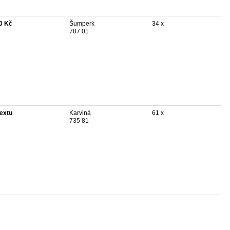
0 Kč
Šumperk
34 x
787 01
textu
Karviná
61 x
735 81