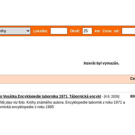
Lokalita:
Okolí:
km Cena od:
Inzerát byl vymazán.
Ce
o Vosátka Encyklopedie tabornika 1971, Tábornická encykl
80
- [4.8. 2026]
ité,stav viz foto. Knihy známého autora. Encyklopedie tabornik z roku 1971 a
rnická encyklopedie z roku 1985