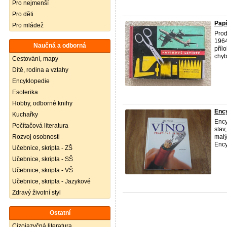
Pro nejmenší
Pro děti
Papí
Pro mládež
Prod
1964
Naučná a odborná
příl
chybí
Cestování, mapy
Dítě, rodina a vztahy
Encyklopedie
Esoterika
Hobby, odborné knihy
Ency
Kuchařky
Ency
Počítačová literatura
stav
Rozvoj osobnosti
malý
Ency
Učebnice, skripta - ZŠ
Učebnice, skripta - SŠ
Učebnice, skripta - VŠ
Učebnice, skripta - Jazykové
Zdravý životní styl
Ostatní
Cizojazyčná literatura