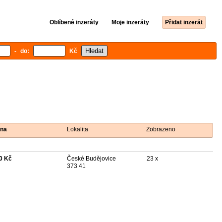
Oblíbené inzeráty
Moje inzeráty
Přidat inzerát
- do:
Kč
na
Lokalita
Zobrazeno
0 Kč
České Budějovice
23 x
373 41