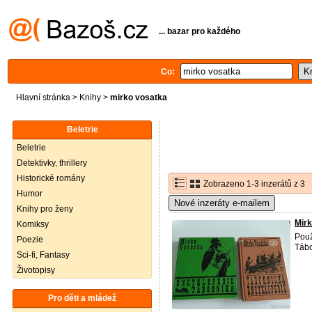
... bazar pro každého
Co:
Hlavní stránka
>
Knihy
>
mirko vosatka
Beletrie
Beletrie
Detektivky, thrillery
Historické romány
Zobrazeno 1-3 inzerátů z 3
Humor
Nové inzeráty e-mailem
Knihy pro ženy
Mirk
Komiksy
Použ
Poezie
Tábo
Sci-fi, Fantasy
Životopisy
Pro děti a mládež