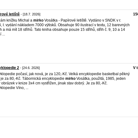
rové letiště
15
- [18.7. 2026]
ám knížku Michal a
mirko
Vosátka - Papírové letiště. Vydáno v SNDK v r.
, I. vydání nákladem 7000 výtisků. Obsahuje 90 ilustrací v textu, 12 barevných
oh a má mít 18 střihů. Tato kniha obsahuje pouze 15 střihů, střih č. 9, 10 a 14
 ...
klopedie 2
V 
- [24.6. 2026]
klopedie počasí, jak nová, je za 120,-Kč. Velká encyklopedie basketbal pěkný
, je za 80,-Kč. Tábornická encyklopedie
mirko
Vosátka, použitá, 1985, jeden
 obrázek v knize 3x4 cm vystřižen, jinak stav dobrý. Je za 80,-Kč.
klopedie Víno, ...