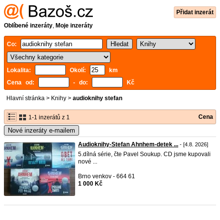
Přidat inzerát
Oblíbené inzeráty
,
Moje inzeráty
Co:
Lokalita:
Okolí:
km
Cena od:
- do:
Kč
Hlavní stránka
>
Knihy
>
audioknihy stefan
Cena
1-1 inzerátů z 1
Nové inzeráty e-mailem
Audioknihy-Stefan Ahnhem-detek ...
- [4.8. 2026]
5.dílná série, čte Pavel Soukup. CD jsme kupovali
nové ...
Brno venkov - 664 61
1 000 Kč