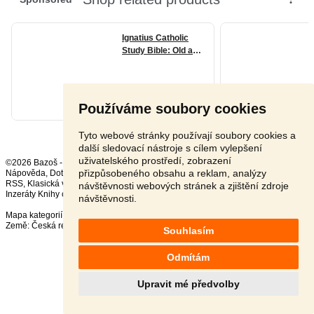
Používáme soubory cookies
Tyto webové stránky používají soubory cookies a
další sledovací nástroje s cílem vylepšení
uživatelského prostředí, zobrazení
©2026 Bazoš -
Inzerce, Bazar
přizpůsobeného obsahu a reklam, analýzy
Nápověda
,
Dotazy
,
Hodnocení
,
Kontakt
,
Reklama
,
Podmínky
,
Ochrana údajů
,
RSS
,
návštěvnosti webových stránek a zjištění zdroje
Inzeráty Knihy celkem:
37480
, za 24 hodin:
606
návštěvnosti.
Mapa kategorií
,
Nejvyhledávanější výrazy
Země:
Česká republika
,
Slovensko
,
Polsko
,
Rakousko
Souhlasím
Odmítám
Upravit mé předvolby