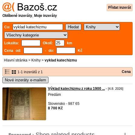
Přidat inzerát
Oblíbené inzeráty
,
Moje inzeráty
Co:
Lokalita:
Okolí:
km
Cena od:
- do:
Kč
Hlavní stránka
>
Knihy
>
vyklad katechizmu
Cena
1-1 inzerátů z 1
Nové inzeráty e-mailem
Výklad katechizmu z roku 1900 ...
- [4.8. 2026]
Predám
Slovensko - 987 65
8 700 Kč