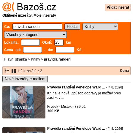
Přidat inzerát
Oblíbené inzeráty
,
Moje inzeráty
Co:
Lokalita:
Okolí:
km
Cena od:
- do:
Kč
Hlavní stránka
>
Knihy
>
pravidla randeni
Cena
1-2 inzerátů z 2
Nové inzeráty e-mailem
Pravidla randění Penelope Ward ...
- [4.8. 2026]
Kniha je nová. Způsob dopravy je možný přes
zásilkov ...
Frýdek - Místek - 739 51
300 Kč
Pravidla randění Penelope Ward ...
- [4.8. 2026]