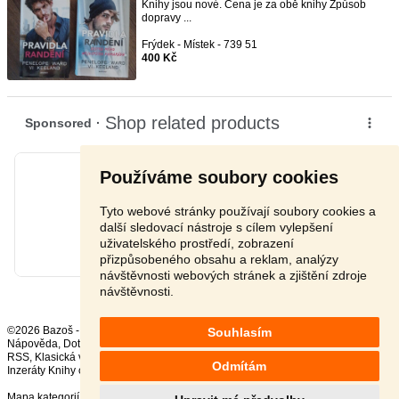
Knihy jsou nové. Cena je za obě knihy Způsob
dopravy ...
Frýdek - Místek - 739 51
400 Kč
Používáme soubory cookies
Tyto webové stránky používají soubory cookies a
další sledovací nástroje s cílem vylepšení
uživatelského prostředí, zobrazení
přizpůsobeného obsahu a reklam, analýzy
návštěvnosti webových stránek a zjištění zdroje
návštěvnosti.
©2026 Bazoš -
Inzerce, Bazar
Souhlasím
Nápověda
,
Dotazy
,
Hodnocení
,
Kontakt
,
Reklama
,
Podmínky
,
Ochrana údajů
,
RSS
,
Odmítám
Inzeráty Knihy celkem:
37464
, za 24 hodin:
783
Mapa kategorií
,
Nejvyhledávanější výrazy