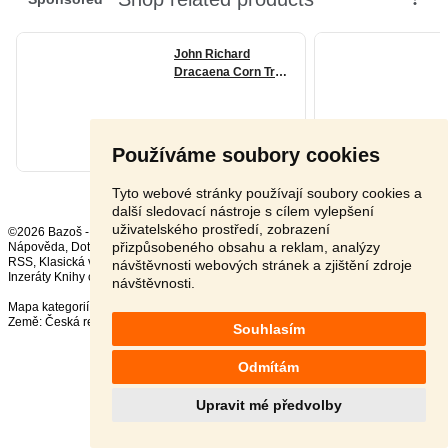
Používáme soubory cookies
Tyto webové stránky používají soubory cookies a
další sledovací nástroje s cílem vylepšení
uživatelského prostředí, zobrazení
©2026 Bazoš -
Inzerce, Bazar
přizpůsobeného obsahu a reklam, analýzy
Nápověda
,
Dotazy
,
Hodnocení
,
Kontakt
,
Reklama
,
Podmínky
,
Ochrana údajů
,
RSS
,
návštěvnosti webových stránek a zjištění zdroje
Inzeráty Knihy celkem:
36807
, za 24 hodin:
615
návštěvnosti.
Mapa kategorií
,
Nejvyhledávanější výrazy
Země:
Česká republika
,
Slovensko
,
Polsko
,
Rakousko
Souhlasím
Odmítám
Upravit mé předvolby