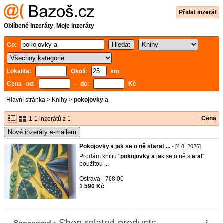
Přidat inzerát
Oblíbené inzeráty
,
Moje inzeráty
Co:
Lokalita:
Okolí:
km
Cena od:
- do:
Kč
Hlavní stránka
>
Knihy
>
pokojovky a
Cena
1-1 inzerátů z 1
Nové inzeráty e-mailem
Pokojovky a jak se o ně starat ...
- [4.8. 2026]
Prodám knihu "
pokojovky
a
j
a
k se o ně st
a
r
a
t",
použitou ...
Ostrava - 708 00
1 590 Kč