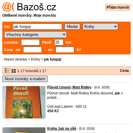
Přidat inzerát
Oblíbené inzeráty
,
Moje inzeráty
Co:
Lokalita:
Okolí:
km
Cena od:
- do:
Kč
Hlavní stránka
>
Knihy
>
jak funguji
Cena
1-17 inzerátů z 17
Nové inzeráty e-mailem
Původ ctnosti- Matt Ridley
- [6.8. 2026]
Původ ctnosti- Matt Ridley Kniha zkoumá,
jak
v
průbě ...
Ústí nad Labem - 400 11
450 Kč
Kniha Jak na sítě
- [5.8. 2026]