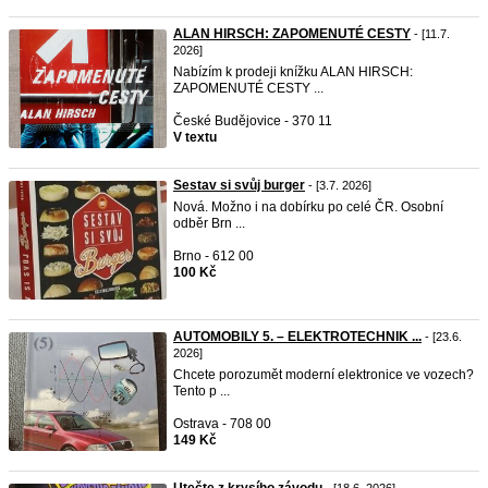
ALAN HIRSCH: ZAPOMENUTÉ CESTY
- [11.7.
2026]
Nabízím k prodeji knížku ALAN HIRSCH:
ZAPOMENUTÉ CESTY ...
České Budějovice - 370 11
V textu
Sestav si svůj burger
- [3.7. 2026]
Nová. Možno i na dobírku po celé ČR. Osobní
odběr Brn ...
Brno - 612 00
100 Kč
AUTOMOBILY 5. – ELEKTROTECHNIK ...
- [23.6.
2026]
Chcete porozumět moderní elektronice ve vozech?
Tento p ...
Ostrava - 708 00
149 Kč