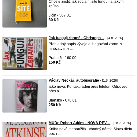
Chcete zjistit,
jak
sociální sítě fungují a
jak
ým
způso ...
Jičín - 507 81
80 Kč
Jak fungují zbraně - Christoph ...
- [4.8. 2026]
Přehledný popis vývoje a fungování zbraní s
množstvím v ...
Praha 6 - 160 00
150 Kč
Václav Neckář, autobiografie
- [1.8. 2026]
jak
o nová. Kontakt raději přes telefon. Odpovědi
přes o ...
Blansko - 678 01
250 Kč
MUDr. Robert Atkins - NOVÁ REV ...
- [28.7. 2026]
Kniha nová, nepoužitá - vhodný dárek. Slovo dieta
poch ...