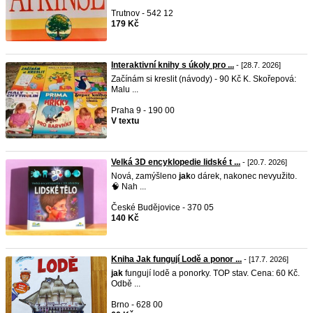
Trutnov - 542 12
179 Kč
Interaktivní knihy s úkoly pro ...
- [28.7. 2026]
Začínám si kreslit (návody) - 90 Kč K. Skořepová:
Malu ...
Praha 9 - 190 00
V textu
Velká 3D encyklopedie lidské t ...
- [20.7. 2026]
Nová, zamýšleno
jak
o dárek, nakonec nevyužito.
🧠 Nah ...
České Budějovice - 370 05
140 Kč
Kniha Jak fungují Lodě a ponor ...
- [17.7. 2026]
jak
fungují lodě a ponorky. TOP stav. Cena: 60 Kč.
Odbě ...
Brno - 628 00