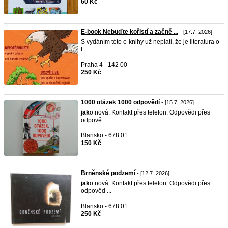
60 Kč
E-book Nebuďte kořistí a začně ...
- [17.7. 2026]
S vydáním této e-knihy už neplatí, že je literatura o
f ...
Praha 4 - 142 00
250 Kč
1000 otázek 1000 odpovědí
- [15.7. 2026]
jak
o nová. Kontakt přes telefon. Odpovědi přes
odpově ...
Blansko - 678 01
150 Kč
Brněnské podzemí
- [12.7. 2026]
jak
o nová. Kontakt přes telefon. Odpovědi přes
odpověd ...
Blansko - 678 01
250 Kč