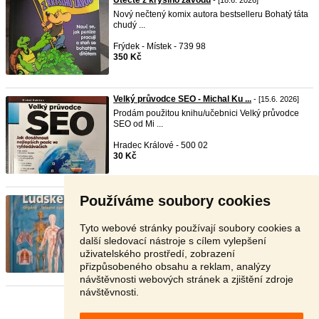
Utečte z krysího závodu
- [18.6. 2026]
Nový nečtený komix autora bestselleru Bohatý táta
chudý ...
Frýdek - Místek - 739 98
350 Kč
Velký průvodce SEO - Michal Ku ...
- [15.6. 2026]
Prodám použitou knihu/učebnici Velký průvodce
SEO od Mi ...
Hradec Králové - 500 02
30 Kč
Používáme soubory cookies
Lidské tělo. Orgány. Tělní sys ...
- [14.6. 2026]
PONOŘ SE DO SVĚTA VĚDOMOSTÍ A POZNÁNÍ
jak
funguje naše ...
Tyto webové stránky používají soubory cookies a
další sledovací nástroje s cílem vylepšení
Hodonín - 695 01
uživatelského prostředí, zobrazení
150 Kč
přizpůsobeného obsahu a reklam, analýzy
návštěvnosti webových stránek a zjištění zdroje
návštěvnosti.