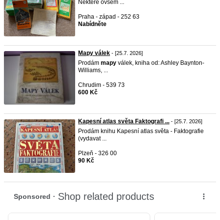
Některé ovšem ...
Praha - západ - 252 63
Nabídněte
Mapy válek
- [25.7. 2026]
Prodám
mapy
válek, kniha od: Ashley Baynton-
Williams, ...
Chrudim - 539 73
600 Kč
Kapesní atlas světa Faktografi ...
- [25.7. 2026]
Prodám knihu Kapesní atlas světa - Faktografie
(vydavat ...
Plzeň - 326 00
90 Kč