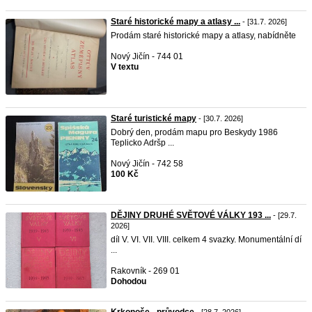
Staré historické mapy a atlasy ...
- [31.7. 2026]
Prodám staré historické mapy a atlasy, nabídněte
Nový Jičín - 744 01
V textu
Staré turistické mapy
- [30.7. 2026]
Dobrý den, prodám mapu pro Beskydy 1986
Teplicko Adršp ...
Nový Jičín - 742 58
100 Kč
DĚJINY DRUHÉ SVĚTOVÉ VÁLKY 193 ...
- [29.7.
2026]
díl V. VI. VII. VIII. celkem 4 svazky. Monumentální dí
...
Rakovník - 269 01
Dohodou