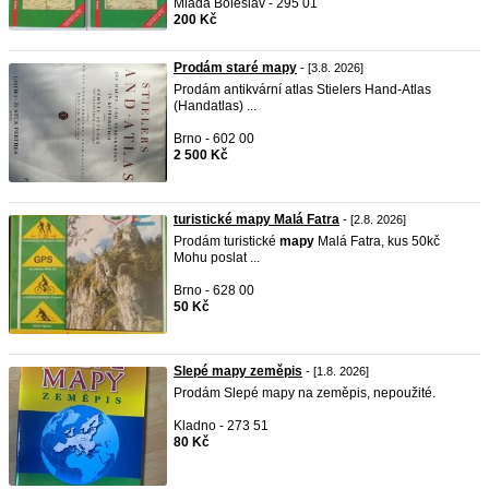
Mladá Boleslav - 295 01
200 Kč
Prodám staré mapy
- [3.8. 2026]
Prodám antikvární atlas Stielers Hand-Atlas
(Handatlas) ...
Brno - 602 00
2 500 Kč
turistické mapy Malá Fatra
- [2.8. 2026]
Prodám turistické
mapy
Malá Fatra, kus 50kč
Mohu poslat ...
Brno - 628 00
50 Kč
Slepé mapy zeměpis
- [1.8. 2026]
Prodám Slepé mapy na zeměpis, nepoužité.
Kladno - 273 51
80 Kč