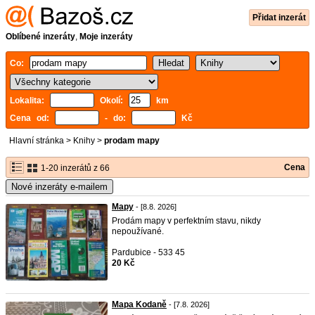
Přidat inzerát
Oblíbené inzeráty
,
Moje inzeráty
Co:
Lokalita:
Okolí:
km
Cena od:
- do:
Kč
Hlavní stránka
>
Knihy
>
prodam mapy
Cena
1-20 inzerátů z 66
Nové inzeráty e-mailem
Mapy
- [8.8. 2026]
Prodám mapy v perfektním stavu, nikdy
nepoužívané.
Pardubice - 533 45
20 Kč
Mapa Kodaně
- [7.8. 2026]