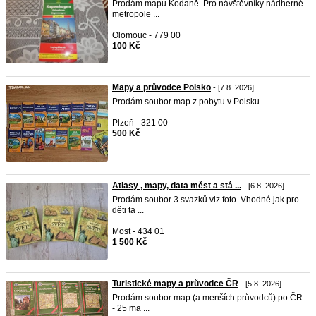
Prodám mapu Kodaně. Pro návštěvníky nádherné
metropole ...
Olomouc - 779 00
100 Kč
Mapy a průvodce Polsko
- [7.8. 2026]
Prodám soubor map z pobytu v Polsku.
Plzeň - 321 00
500 Kč
Atlasy , mapy, data měst a stá ...
- [6.8. 2026]
Prodám soubor 3 svazků viz foto. Vhodné jak pro
děti ta ...
Most - 434 01
1 500 Kč
Turistické mapy a průvodce ČR
- [5.8. 2026]
Prodám soubor map (a menších průvodců) po ČR:
- 25 ma ...