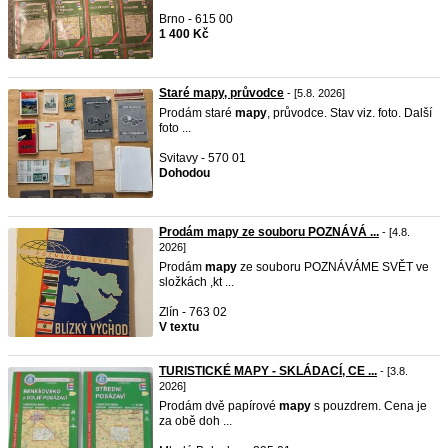
Brno - 615 00
1 400 Kč
Staré mapy, průvodce
- [5.8. 2026]
Prodám staré
mapy
, průvodce. Stav viz. foto. Další
foto ...
Svitavy - 570 01
Dohodou
Prodám mapy ze souboru POZNÁVÁ ...
- [4.8.
2026]
Prodám
mapy
ze souboru POZNÁVÁME SVĚT ve
složkách ,kt ...
Zlín - 763 02
V textu
TURISTICKÉ MAPY - SKLÁDACÍ, CE ...
- [3.8.
2026]
Prodám dvě papírové
mapy
s pouzdrem. Cena je
za obě doh ...