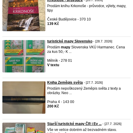
Krkonoše - průvodce
- [28.7. 2026]
Prodám kníhu Krkonoše - průvodce, výlety, mapy,
tipy
České Budějovice - 370 10
139 Kč
turistické mapy Slovensko
- [28.7. 2026]
Prodám
mapy
Slovenska VKÚ Harmanec. Cena
za kus 50,- K ...
Mělník - 278 01
V textu
Kniha Zeměpis světa
- [27.7. 2026]
Prodám nepoškozený Zeměpis světa z texty a
obrázky. Neo ...
Praha 4 - 143 00
200 Kč
Starší turistické mapy ČR i Ev ...
- [27.7. 2026]
Vše ve velice dobrém až bezvadném stavu.