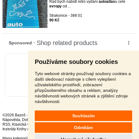
Rád bych nabídl retro vydání
autoatlas
u celé
evropy
od ...
Strakonice - 388 01
90 Kč
Používáme soubory cookies
Tyto webové stránky používají soubory cookies a
další sledovací nástroje s cílem vylepšení
uživatelského prostředí, zobrazení
přizpůsobeného obsahu a reklam, analýzy
návštěvnosti webových stránek a zjištění zdroje
návštěvnosti.
©2026 Bazoš -
Inzerce, Bazar
Souhlasím
Nápověda
,
Dotazy
,
Hodnocení
,
Kontakt
,
Reklama
,
Podmínky
,
Ochrana údajů
,
RSS
,
Odmítám
Inzeráty Knihy celkem:
36922
, za 24 hodin:
566
Mapa kategorií
,
Nejvyhledávanější výrazy