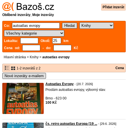
Přidat inzerát
Oblíbené inzeráty
,
Moje inzeráty
Co:
Lokalita:
Okolí:
km
Cena od:
- do:
Kč
Hlavní stránka
>
Knihy
>
autoatlas evropy
Cena
1-2 inzerátů z 2
Nové inzeráty e-mailem
Autoatlas Evropy
- [20.7. 2026]
Prodám autoatlas evropy, výborný stav.
Brno - 623 00
100 Kč
čs. retro autoatlas Europa [19 ...
- [29.6. 2026]