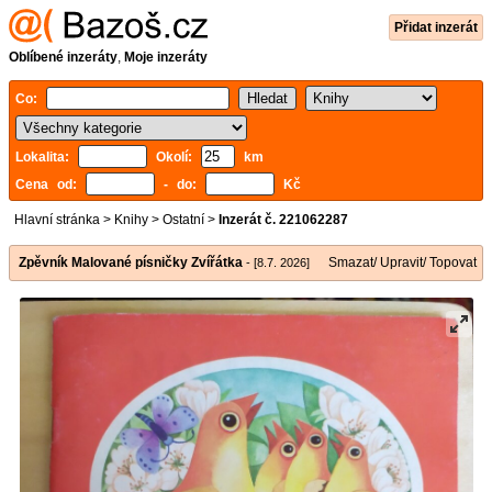
Přidat inzerát
Oblíbené inzeráty
,
Moje inzeráty
Co:
Lokalita:
Okolí:
km
Cena od:
- do:
Kč
Hlavní stránka
>
Knihy
>
Ostatní
>
Inzerát č. 221062287
Zpěvník Malované písničky Zvířátka
Smazat/ Upravit/ Topovat
- [8.7. 2026]