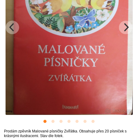
Prodám zpěvník Malované písničky Zvířátka. Obsahuje přes 20 písniček s
krásnými ilustracemi. Stav dle fotek.