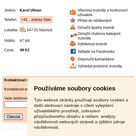
Jméno:
Karel Ulman
Všechny inzeráty a hodnocení
uživatele
Telefon:
+42... zobraz číslo
Přidat do oblíbených
Označit špatný inzerát
Lokalita:
547 01
Náchod
Označit chybnou kategorii
inzerátu
Vidělo:
47 lidí
Vytisknout inzerát
Cena:
49 Kč
Sdílejte na Facebooku
Doporučit kamarádovi
Vyhledat podobné inzeráty
Kontaktovat inzerenta emailem
Používáme soubory cookies
Kontaktovat emailem může pouze ověřený uživatel.
Vaše telefonní číslo
*
Tyto webové stránky používají soubory cookies a
další sledovací nástroje s cílem vylepšení
uživatelského prostředí, zobrazení
přizpůsobeného obsahu a reklam, analýzy
Odeslat
návštěvnosti webových stránek a zjištění zdroje
návštěvnosti.