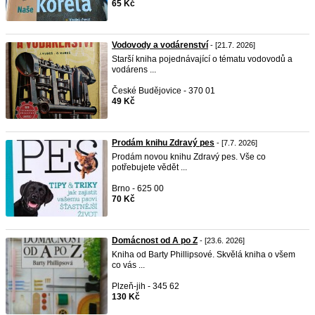
65 Kč
Vodovody a vodárenství
- [21.7. 2026]
Starší kniha pojednávající o tématu vodovodů a
vodárens ...
České Budějovice - 370 01
49 Kč
Prodám knihu Zdravý pes
- [7.7. 2026]
Prodám novou knihu Zdravý pes. Vše co
potřebujete vědět ...
Brno - 625 00
70 Kč
Domácnost od A po Z
- [23.6. 2026]
Kniha od Barty Phillipsové. Skvělá kniha o všem
co vás ...
Plzeň-jih - 345 62
130 Kč