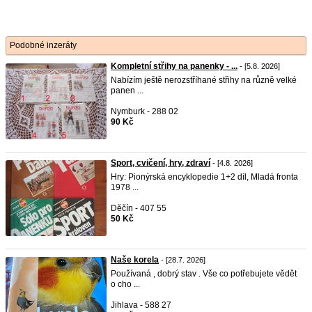
Podobné inzeráty
Kompletní střihy na panenky - ...
- [5.8. 2026]
Nabízím ještě nerozstříhané střihy na různě velké
panen ...
Nymburk - 288 02
90 Kč
Sport, cvičení, hry, zdraví
- [4.8. 2026]
Hry: Pionýrská encyklopedie 1+2 díl, Mladá fronta
1978 ...
Děčín - 407 55
50 Kč
Naše korela
- [28.7. 2026]
Používaná , dobrý stav . Vše co potřebujete vědět
o cho ...
Jihlava - 588 27