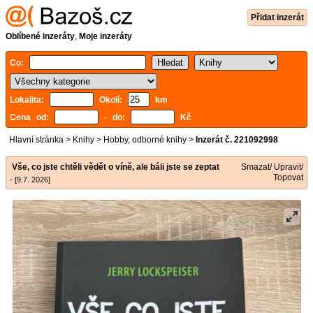
Přidat inzerát
Oblíbené inzeráty
,
Moje inzeráty
Co:
Lokalita:
Okolí:
km
Cena od:
- do:
Kč
Hlavní stránka
>
Knihy
>
Hobby, odborné knihy
>
Inzerát č. 221092998
Vše, co jste chtěli vědět o víně, ale báli jste se zeptat
Smazat/ Upravit/
Topovat
- [9.7. 2026]