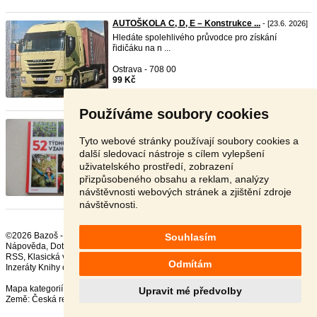
AUTOŠKOLA C, D, E – Konstrukce ...
- [23.6. 2026]
Hledáte spolehlivého průvodce pro získání
řidičáku na n ...
Ostrava - 708 00
99 Kč
Používáme soubory cookies
52 týdnů v zahradě - NOVÁ knih ...
- [18.6. 2026]
Prodám tuto novou knihu s mnoha barevnými
Tyto webové stránky používají soubory cookies a
obrázky. Je t ...
další sledovací nástroje s cílem vylepšení
uživatelského prostředí, zobrazení
Šumperk - 789 01
přizpůsobeného obsahu a reklam, analýzy
140 Kč
návštěvnosti webových stránek a zjištění zdroje
návštěvnosti.
©2026 Bazoš -
Inzerce, Bazar Hobby, odborné knihy
Souhlasím
Nápověda
,
Dotazy
,
Hodnocení
,
Kontakt
,
Reklama
,
Podmínky
,
Ochrana údajů
,
RSS
,
Odmítám
Inzeráty Knihy celkem:
37400
, za 24 hodin:
607
Mapa kategorií
,
Nejvyhledávanější výrazy
Upravit mé předvolby
Země:
Česká republika
,
Slovensko
,
Polsko
,
Rakousko