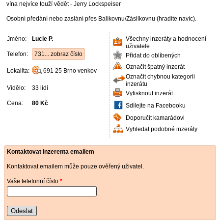
vína nejvíce touží vědět - Jerry Lockspeiser
Osobní předání nebo zaslání přes Balíkovnu/Zásilkovnu (hradíte navíc).
Jméno:
Lucie P.
Všechny inzeráty a hodnocení
uživatele
Telefon:
731... zobraz číslo
Přidat do oblíbených
Označit špatný inzerát
Lokalita:
691 25
Brno venkov
Označit chybnou kategorii
inzerátu
Vidělo:
33 lidí
Vytisknout inzerát
Cena:
80 Kč
Sdílejte na Facebooku
Doporučit kamarádovi
Vyhledat podobné inzeráty
Kontaktovat inzerenta emailem
Kontaktovat emailem může pouze ověřený uživatel.
Vaše telefonní číslo
*
Odeslat