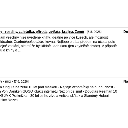
y - rostliny, zahrádka, příroda, zvířata, krajina, Země
Do
- [8.8. 2026]
ám všechny níže uvedené knihy. Ideálně po více kusech, ale možnost i
viduálně. Osobně/poštou/zásilkovna. Nejlépe platba předem na účet a poté
ejné zaslání, ale může být klidně i dobírkou (jen zbytečně drahé). V případě
u o knihy o ...
y - mix
Na
- [7.8. 2026]
to funguje na zemi 10 let pod maskou - Nejfejk Vzpomínky na budoucnost -
h Von Däniken GOGO Kluk z internetu Než přijde smrt - Douglas Reeman 10
IDS JMK Psí knížka - 30 let psího života Anička skřítek a Slaměný Hubert -
zslav Nezval ...