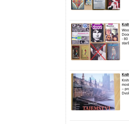
Knih
Wood
Door
- 80
starš
Knih
Knih
most
– pr
Dvoř