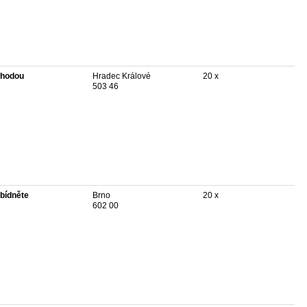
hodou
Hradec Králové
20 x
503 46
bídněte
Brno
20 x
602 00