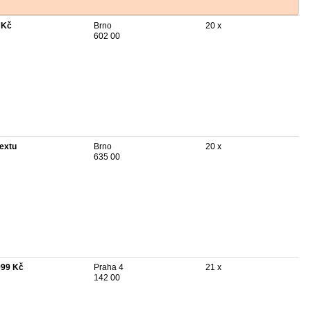
 Kč
Brno
20 x
602 00
textu
Brno
20 x
635 00
999 Kč
Praha 4
21 x
142 00