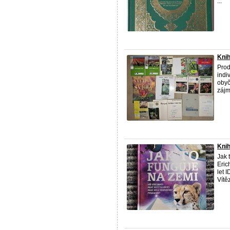
...
Knih
Prod
indi
obyč
zájm
Knih
Jak 
Eric
let 
Vítě