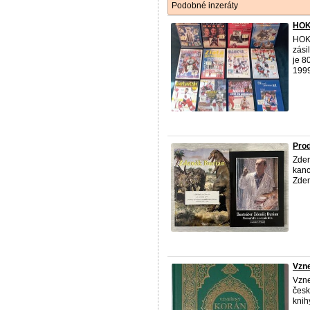
Podobné inzeráty
HOK
HOKE
zási
je 8
1999
Prod
Zden
kanc
Zden
Vzn
Vzne
česk
knih