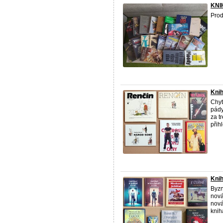
KNIH
Prod
Knih
Chyt
pády
za t
přihl
Knih
Byzn
nová
nová
kniha