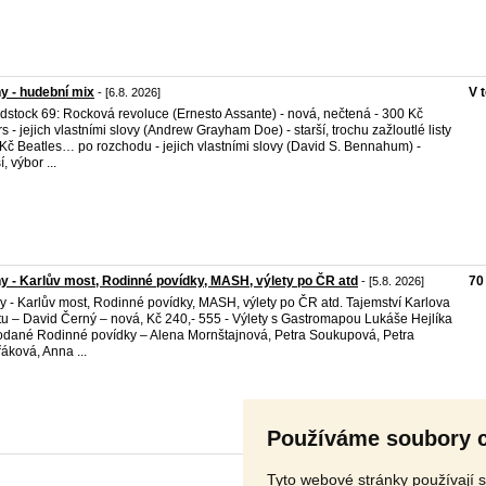
y - hudební mix
V 
- [6.8. 2026]
stock 69: Rocková revoluce (Ernesto Assante) - nová, nečtená - 300 Kč
s - jejich vlastními slovy (Andrew Grayham Doe) - starší, trochu zažloutlé listy
 Kč Beatles… po rozchodu - jejich vlastními slovy (David S. Bennahum) -
í, výbor ...
y - Karlův most, Rodinné povídky, MASH, výlety po ČR atd
70
- [5.8. 2026]
y - Karlův most, Rodinné povídky, MASH, výlety po ČR atd. Tajemství Karlova
u – David Černý – nová, Kč 240,- 555 - Výlety s Gastromapou Lukáše Hejlíka
odané Rodinné povídky – Alena Mornštajnová, Petra Soukupová, Petra
áková, Anna ...
Používáme soubory 
Tyto webové stránky používají s