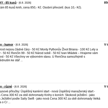
Y - 85 kusů
85
- [6.8. 2026]
ám 85 kusů knih, cena 850,- Kč. Osobní převzetí. (kus 10,- Kč).
y - humor
V 
- [6.8. 2026]
rost nejsou žádné čáry - 50 Kč Monty Pythonův Život Briana - 100 Kč Lety a
 - 50 Kč Renčín 99 - 50 Kč Národ sobě - 50 Kč Ivan Mládek – Hrajeme vám
rest - 50 Kč Všechny ve výborném stavu. U Renčína samozřejmě s
édnutím ke stář ...
y - různé
V 
- [6.8. 2026]
ysové příručky: Úspěšný kariérní start - nová Úspěšný manažerský start -
 Cena 300 Kč za obě dohromady Knihy o koních: Skokové ježdění - jako
 Ježdění podle Sally Swift - jako nová Cena 300 Kč za obě dohromady Velká
 o Cr ...