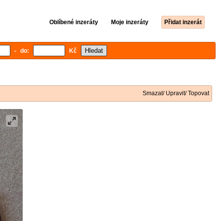
Oblíbené inzeráty
Moje inzeráty
Přidat inzerát
- do:
Kč
Smazat/ Upravit/ Topovat