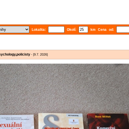
Lokalita:
Okolí:
km Cena od:
sychology,policisty
- [9.7. 2026]