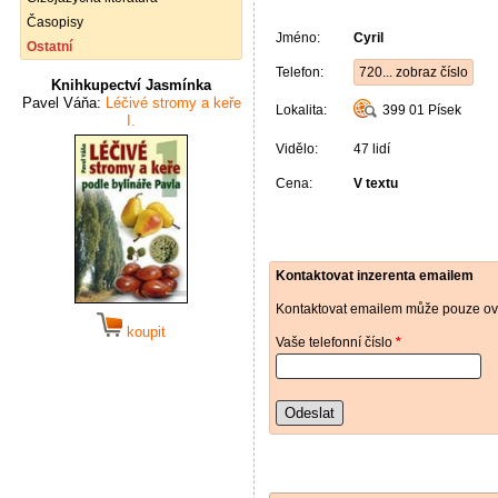
Časopisy
Jméno:
Cyril
Ostatní
Telefon:
720... zobraz číslo
Knihkupectví Jasmínka
Pavel Váňa:
Léčivé stromy a keře
Lokalita:
399 01
Písek
I.
Vidělo:
47 lidí
Cena:
V textu
Kontaktovat inzerenta emailem
Kontaktovat emailem může pouze ově
koupit
Vaše telefonní číslo
*
Odeslat