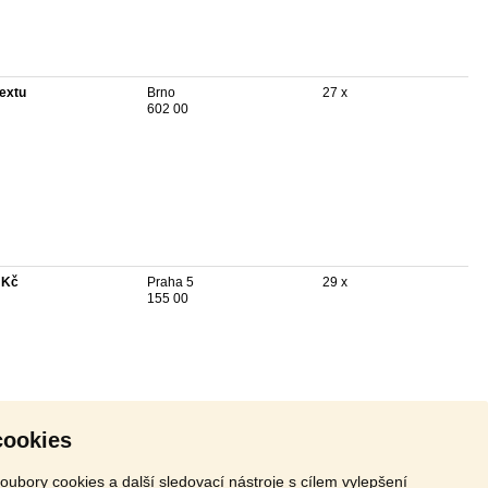
textu
Brno
27 x
602 00
 Kč
Praha 5
29 x
155 00
cookies
oubory cookies a další sledovací nástroje s cílem vylepšení