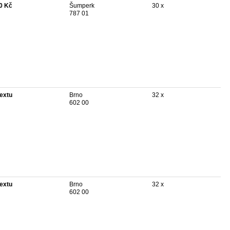
0 Kč
Šumperk
30 x
787 01
textu
Brno
32 x
602 00
textu
Brno
32 x
602 00