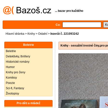
... bazar pro každého
Co:
Hlavní stránka
>
Knihy
>
Ostatní
>
Inzerát č. 221093242
Beletrie
Knihy - sexuální trestné činy,pro p
Beletrie
Detektivky, thrillery
Historické romány
Humor
Knihy pro ženy
Komiksy
Poezie
Sci-fi, Fantasy
Životopisy
Pro děti a mládež