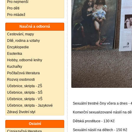
Pro nejmenší
Pro děti
Pro mládež
Naučná a odborná
Cestování, mapy
Dítě, rodina a vztahy
Encyklopedie
Esoterika
Hobby, odborné knihy
Kuchařky
Počítačová literatura
Rozvoj osobnosti
Učebnice, skripta - ZŠ
Učebnice, skripta - SŠ
Učebnice, skripta - VŠ
Sexuální trestné činy včera a dnes -
Učebnice, skripta - Jazykové
Zdravý životní styl
Komerční sexualizované násilí na dě
Dětská prostituce - 130 Kč
Ostatní
Sexuální násilí na dětech - 150 Kč
Cizojazyčná literatura