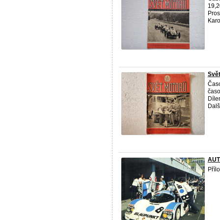
19,2
Pros
Karo 
Svět
Časo
časo
Díle
Další
AUT
Příl