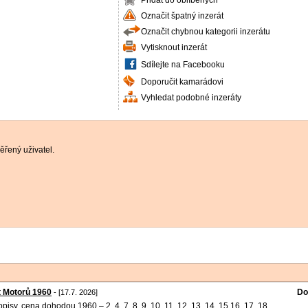
Přidat do oblíbených
Označit špatný inzerát
Označit chybnou kategorii inzerátu
Vytisknout inzerát
Sdílejte na Facebooku
Doporučit kamarádovi
Vyhledat podobné inzeráty
řený uživatel.
 Motorů 1960
Do
- [17.7. 2026]
pisy, cena dohodou 1960 – 2, 4, 7, 8, 9, 10, 11, 12, 13, 14, 15,16, 17, 18,