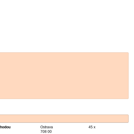
hodou
Ostrava
45 x
708 00