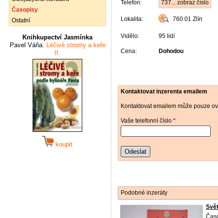
Telefon:
737... zobraz číslo
Časopisy
Lokalita:
760 01
Zlín
Ostatní
Vidělo:
95 lidí
Knihkupectví Jasmínka
Pavel Váňa:
Léčivé stromy a keře
Cena:
Dohodou
II.
Kontaktovat inzerenta emailem
Kontaktovat emailem může pouze ově
Vaše telefonní číslo
*
koupit
Odeslat
Podobné inzeráty
Svět
Časo