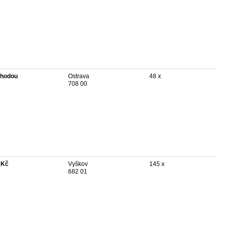
hodou
Ostrava
48 x
708 00
 Kč
Vyškov
145 x
682 01