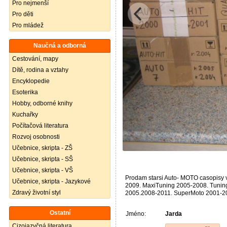
Pro nejmenší
Pro děti
Pro mládež
Naučná a odborná
Cestování, mapy
Dítě, rodina a vztahy
Encyklopedie
Esoterika
Hobby, odborné knihy
Kuchařky
Počítačová literatura
Rozvoj osobnosti
Učebnice, skripta - ZŠ
Učebnice, skripta - SŠ
Učebnice, skripta - VŠ
Prodam starsi Auto- MOTO casopisy v
Učebnice, skripta - Jazykové
2009. MaxiTuning 2005-2008. Tunin
Zdravý životní styl
2005.2008-2011. SuperMoto 2001-20
Ostatní
Jméno:
Jarda
Cizojazyčná literatura