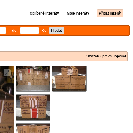
Oblíbené inzeráty
Moje inzeráty
Přidat inzerát
- do:
Kč
Smazat/ Upravit/ Topovat