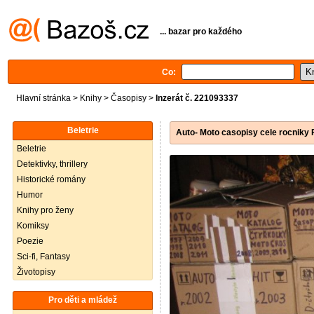
... bazar pro každého
Co:
Hlavní stránka
>
Knihy
>
Časopisy
>
Inzerát č. 221093337
Beletrie
Auto- Moto casopisy cele rocniky
Beletrie
Detektivky, thrillery
Historické romány
Humor
Knihy pro ženy
Komiksy
Poezie
Sci-fi, Fantasy
Životopisy
Pro děti a mládež