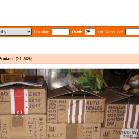
Lokalita:
Okolí:
km Cena od:
 Prodam
- [9.7. 2026]