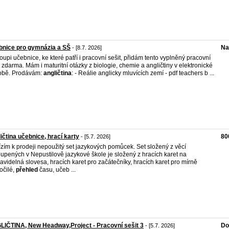
bnice pro gymnázia a SŠ
Na
- [8.7. 2026]
koupi učebnice, ke které patří i pracovní sešit, přidám tento vyplněný pracovní
t zdarma. Mám i maturitní otázky z biologie, chemie a angličtiny v elektronické
obě. Prodávám:
angličtina
: - Reálie anglicky mluvících zemí - pdf teachers b ...
ičtina učebnice, hrací karty
80
- [5.7. 2026]
zím k prodeji nepoužitý set jazykových pomůcek. Set složený z věcí
upených v Nepustilově jazykové škole je složený z hracích karet na
avidelná slovesa, hracích karet pro začátečníky, hracích karet pro mírně
očilé,
přehled
času, učeb ...
IČTINA, New Headway,Project - Pracovní sešit 3
Do
- [5.7. 2026]