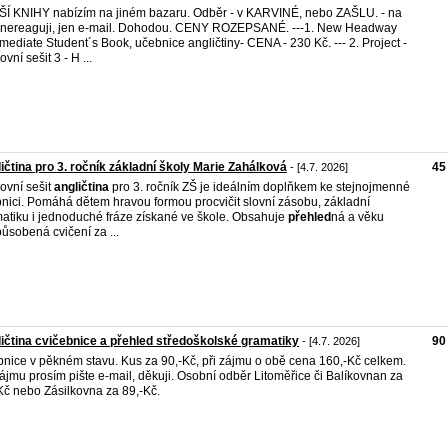
Í KNIHY nabízím na jiném bazaru. Odběr - v KARVINÉ, nebo ZAŠLU. - na
nereaguji, jen e-mail. Dohodou. CENY ROZEPSANÉ. ---1. New Headway
rmediate Student´s Book, učebnice angličtiny- CENA - 230 Kč. --- 2. Project -
vní sešit 3 - H ...
ičtina pro 3. ročník základní školy Marie Zahálková
45
- [4.7. 2026]
ovní sešit
angličtina
pro 3. ročník ZŠ je ideálním doplňkem ke stejnojmenné
nici. Pomáhá dětem hravou formou procvičit slovní zásobu, základní
atiku i jednoduché fráze získané ve škole. Obsahuje
přehled
ná a věku
působená cvičení za ...
ičtina cvičebnice a přehled středoškolské gramatiky
90
- [4.7. 2026]
nice v pěkném stavu. Kus za 90,-Kč, při zájmu o obě cena 160,-Kč celkem.
zájmu prosím pište e-mail, děkuji. Osobní odběr Litoměřice či Balíkovnan za
Kč nebo Zásilkovna za 89,-Kč.