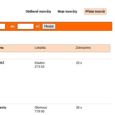
Oblíbené inzeráty
Moje inzeráty
Přidat inzerát
- do:
Kč
na
Lokalita
Zobrazeno
 Kč
Kladno
20 x
273 03
textu
Olomouc
36 x
779 00