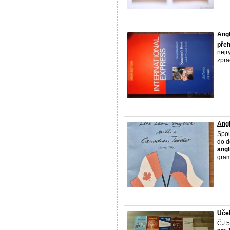
Angl
přeh
nejr
zpra
Angl
Spou
do d
angl
grama
Učeb
ČJ 5