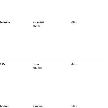
bídněte
Kroměříž
69 x
768 61
0 Kč
Brno
44 x
602 00
hodou
Karviná
56 x