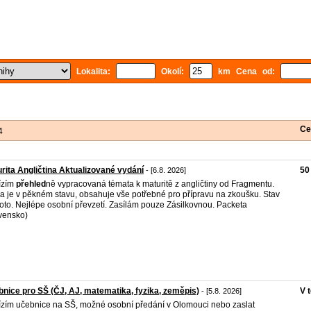
Lokalita:
Okolí:
km Cena od:
Ce
4
rita Angličtina Aktualizované vydání
50
- [6.8. 2026]
ízím
přehled
ně vypracovaná témata k maturitě z angličtiny od Fragmentu.
a je v pěkném stavu, obsahuje vše potřebné pro přípravu na zkoušku. Stav
 foto. Nejlépe osobní převzetí. Zasílám pouze Zásilkovnou. Packeta
vensko)
nice pro SŠ (ČJ, AJ, matematika, fyzika, zeměpis)
V 
- [5.8. 2026]
zím učebnice na SŠ, možné osobní předání v Olomouci nebo zaslat