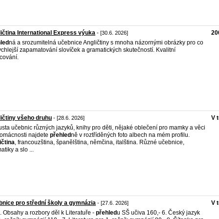
ičtina International Express výuka
20
- [30.6. 2026]
led
ná a srozumitelná učebnice Angličtiny s mnoha názornými obrázky pro co
ychlejší zapamatování slovíček a gramatických skutečností. Kvalitní
cování.
ičtiny všeho druhu
V 
- [28.6. 2026]
sta učebnic různých jazyků, knihy pro děti, nějaké oblečení pro mamky a věci
omácnosti najdete
přehled
ně v roztříděných foto albech na mém profilu.
ičtina
, francouzština, španělština, němčina, italština. Různé učebnice,
tiky a slo ...
nice pro střední školy a gymnázia
V 
- [27.6. 2026]
. Obsahy a rozbory děl k Literatuře -
přehled
u SŠ učiva 160,- 6. Český jazyk