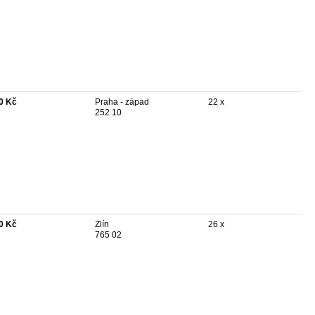
0 Kč
Praha - západ
22 x
252 10
0 Kč
Zlín
26 x
765 02