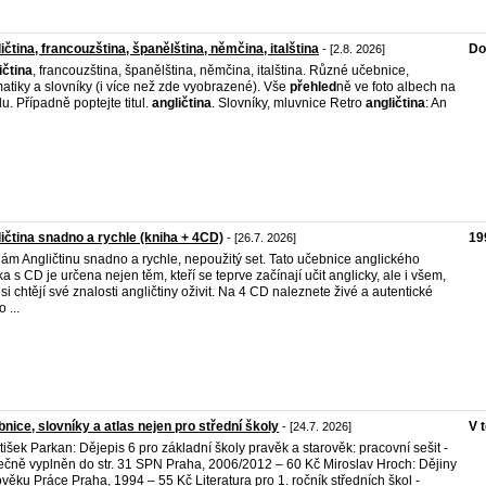
ičtina, francouzština, španělština, němčina, italština
Do
- [2.8. 2026]
ičtina
, francouzština, španělština, němčina, italština. Různé učebnice,
atiky a slovníky (i více než zde vyobrazené). Vše
přehled
ně ve foto albech na
lu. Případně poptejte titul.
angličtina
. Slovníky, mluvnice Retro
angličtina
: An
ičtina snadno a rychle (kniha + 4CD)
19
- [26.7. 2026]
ám Angličtinu snadno a rychle, nepoužitý set. Tato učebnice anglického
ka s CD je určena nejen těm, kteří se teprve začínají učit anglicky, ale i všem,
í si chtějí své znalosti angličtiny oživit. Na 4 CD naleznete živé a autentické
 ...
nice, slovníky a atlas nejen pro střední školy
V 
- [24.7. 2026]
tišek Parkan: Dějepis 6 pro základní školy pravěk a starověk: pracovní sešit -
ečně vyplněn do str. 31 SPN Praha, 2006/2012 – 60 Kč Miroslav Hroch: Dějiny
věku Práce Praha, 1994 – 55 Kč Literatura pro 1. ročník středních škol -