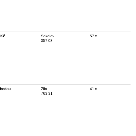
 Kč
Sokolov
57 x
357 03
hodou
Zlín
41 x
763 31