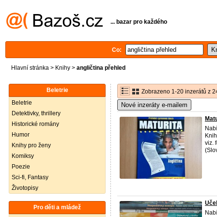
... bazar pro každého
Co:
Hlavní stránka
>
Knihy
>
angličtina přehled
Beletrie
Zobrazeno 1-20 inzerátů z 2
Beletrie
Nové inzeráty e-mailem
Detektivky, thrillery
Matu
Historické romány
Nab
Humor
Knih
viz.
Knihy pro ženy
(Slo
Komiksy
Poezie
Sci-fi, Fantasy
Životopisy
Učeb
Pro děti a mládež
Nabí