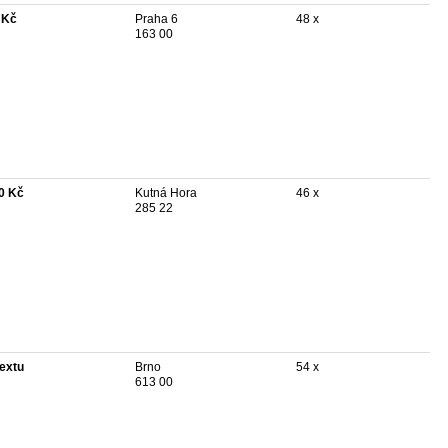
 Kč
Praha 6
48 x
163 00
0 Kč
Kutná Hora
46 x
285 22
textu
Brno
54 x
613 00