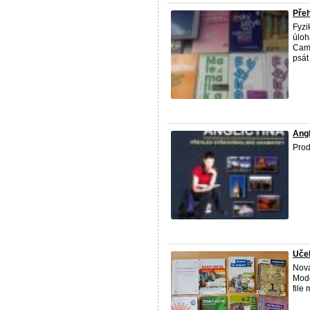
Přeh
Fyzi
úlo
Camb
psát 
Angl
Prod
Uče
Nová
Mode
file