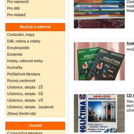
Pro nejmenší
Zási
mate
Pro děti
Mate
Pro mládež
Naučná a odborná
Cestování, mapy
Dítě, rodina a vztahy
Angl
Encyklopedie
nové
Esoterika
Hobby, odborné knihy
Kuchařky
Počítačová literatura
Rozvoj osobnosti
Učebnice, skripta - ZŠ
Učebnice, skripta - SŠ
CD i
Učebnice, skripta - VŠ
Stav
kteří
Učebnice, skripta - Jazykové
oživ
Zdravý životní styl
Ostatní
Cizojazyčná literatura