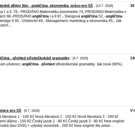
ledné dějiny liter , angličtina, ekonomika, právo pro SŠ
30
- [13.7. 2026]
ka I. a II. 78,- PRODÁNO Matematika planimetrie 74,-PRODÁNO Matematika v
hách 98,-PRODÁNO
angličtina
I a II 97,- Slangová
angličtina
52,-
angličtina
ridge II 30,- Účetnictví 69,- Management, marketing a ekonomika 45,- Jak
obch ...
ičtina - přehled středoškolské gramatiky
14
- [9.7. 2026]
ám učebnici:
angličtina
-
přehled
středoškolské gramatiky. Jak nová (90%).
bnice pro SŠ
V 
- [9.7. 2026]
 literatura 1 - 100 Kč Nová literatura 2 - 150 Kč Nová literatura 3 - 200 kč
rní dějiny - 150 Kč Český jazyk 2 - 80 Kč Český jazyk 3 - 80 Kč New english
 modrá (bez DVD) + vytisklý slovníček - 200 Kč New english file zelen ...