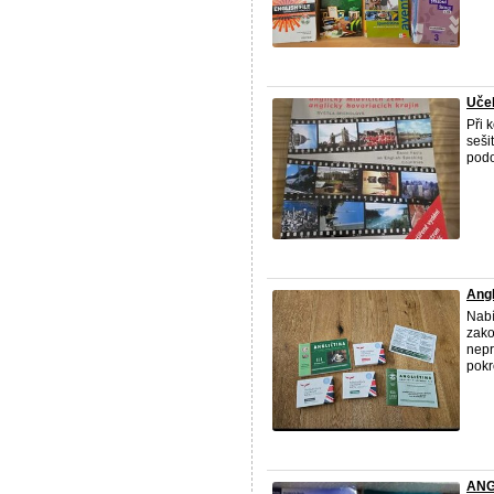
Uče
Při 
seši
pod
Angl
Nabí
zako
nepr
pokr
ANGL