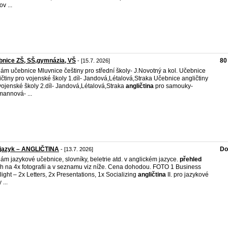
v ...
nice ZŠ, SŠ,gymnázia, VŠ
80
- [15.7. 2026]
ám učebnice Mluvnice češtiny pro střední školy- J.Novotný a kol. Učebnice
ičtiny pro vojenské školy 1.díl- Jandová,Létalová,Straka Učebnice angličtiny
vojenské školy 2.díl- Jandová,Létalová,Straka
angličtina
pro samouky-
mannová- ...
 jazyk – ANGLIČTINA
Do
- [13.7. 2026]
ám jazykové učebnice, slovníky, beletrie atd. v anglickém jazyce.
přehled
h na 4x fotografii a v seznamu viz níže. Cena dohodou. FOTO 1 Business
light – 2x Letters, 2x Presentations, 1x Socializing
angličtina
II. pro jazykové
 ...