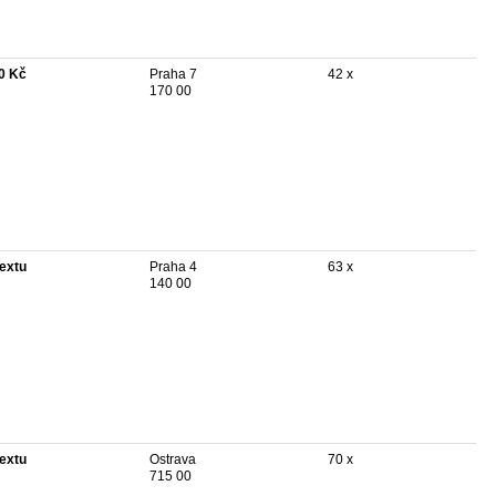
0 Kč
Praha 7
42 x
170 00
textu
Praha 4
63 x
140 00
textu
Ostrava
70 x
715 00