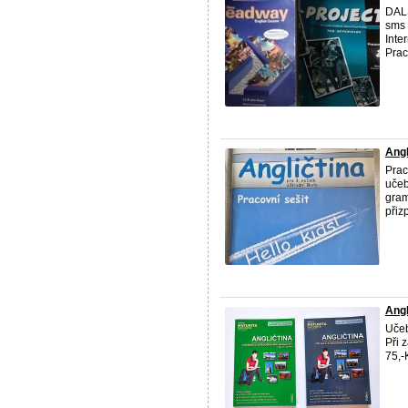
DALŠ
sms 
Inte
Praco
Angl
Prac
učeb
gram
přiz
Angl
Učeb
Při 
75,-