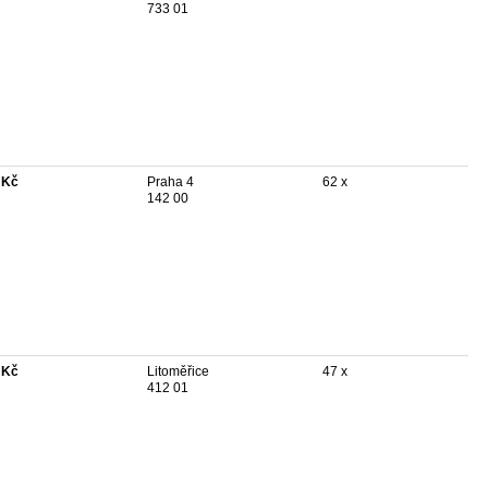
733 01
 Kč
Praha 4
62 x
142 00
 Kč
Litoměřice
47 x
412 01