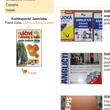
Časopisy
Ostatní
Angl
angl
Knihkupectví Jasmínka
gram
Pavel Váňa:
Léčivé stromy a keře
profi
II.
...
Angl
Prod
jazy
kteř
rozho
koupit
Učeb
Fran
část
novo