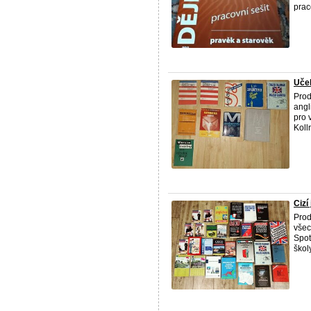
praco
Učeb
Prod
angl
pro 
Koll
Cizí
Prod
všec
Spot
školy