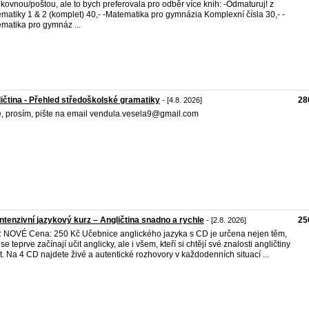
lkovnou/poštou, ale to bych preferovala pro odběr více knih: -Odmaturuj! z
matiky 1 & 2 (komplet) 40,- -Matematika pro gymnázia Komplexní čísla 30,- -
matika pro gymnáz ...
ičtina - Přehled středoškolské gramatiky
28
- [4.8. 2026]
, prosím, pište na email vendula.vesela9@gmail.com
ntenzivní jazykový kurz – Angličtina snadno a rychle
25
- [2.8. 2026]
: NOVÉ Cena: 250 Kč Učebnice anglického jazyka s CD je určena nejen těm,
 se teprve začínají učit anglicky, ale i všem, kteří si chtějí své znalosti angličtiny
it. Na 4 CD najdete živé a autentické rozhovory v každodenních situací ...