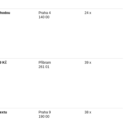
hodou
Praha 4
24 x
140 00
9 Kč
Příbram
39 x
261 01
textu
Praha 9
38 x
190 00