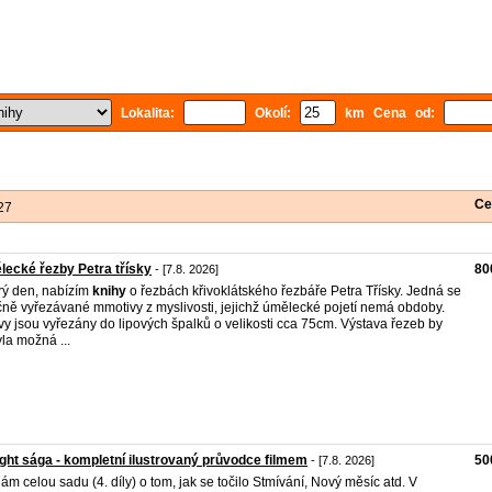
Lokalita:
Okolí:
km Cena od:
Ce
27
ecké řezby Petra třísky
80
- [7.8. 2026]
ý den, nabízím
knihy
o řezbách křivoklátského řezbáře Petra Třísky. Jedná se
čně vyřezávané mmotivy z myslivosti, jejichž úmělecké pojetí nemá obdoby.
vy jsou vyřezány do lipových špalků o velikosti cca 75cm. Výstava řezeb by
la možná ...
ight sága - kompletní ilustrovaný průvodce filmem
50
- [7.8. 2026]
ám celou sadu (4. díly) o tom, jak se točilo Stmívání, Nový měsíc atd. V