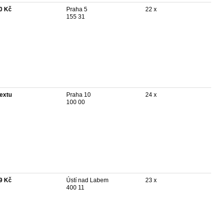
0 Kč
Praha 5
22 x
155 31
textu
Praha 10
24 x
100 00
9 Kč
Ústí nad Labem
23 x
400 11