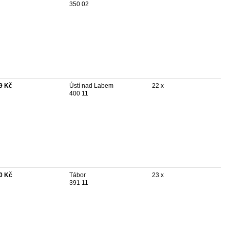
350 02
9 Kč
Ústí nad Labem
22 x
400 11
0 Kč
Tábor
23 x
391 11