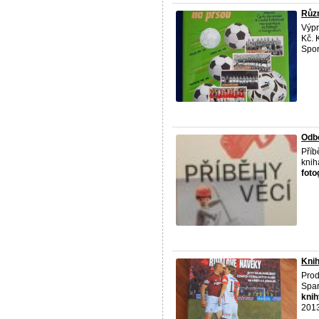
Různ
Výpr
Kč. 
Spor
Odbo
Příb
knih
foto
Knih
Prod
Spar
knih
2013