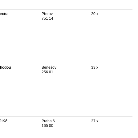
textu
Přerov
20 x
751 14
hodou
Benešov
33 x
256 01
0 Kč
Praha 6
27 x
165 00