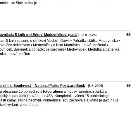
nášce. 📖 Stav: kniha je ...
vníček: 5 knih o skřítkovi Medovníčkovi (sada)
69
- [5.8. 2026]
ám 5 knih ze série o skřítkovi Medovníčkovi: • Pohádky skřítka Medovníčka •
vníček detektivem • Medovníček a řeka Modrávka – nová, nečtená •
vníček, Barvínek a pohádkové čarování • Medovníček, Medulka a panenka
nka – nová, nečten ...
s of the Southwest – National Parks Postcard Book
15
- [5.8. 2026]
a obsahuje 15 pohlednic s
fotografie
mi a motivy národních parků a
orických památek jihozápadu USA. Kompletní – všech 15 pohlednic je
ástí
knihy
, žádná nechybí. Pohlednice jsou zachovalé a kniha je jako nová.
ické vydání, vhodné pro ...