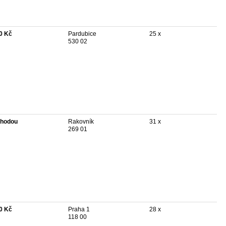
0 Kč
Pardubice
25 x
530 02
hodou
Rakovník
31 x
269 01
0 Kč
Praha 1
28 x
118 00