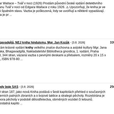
r Wallace – Tvář v noci (1926) Prodám původní české vydání detektivního
nu Tvář v noci od Edgara Wallace z roku 1926. ⚠️ Upozorňuji, že kniha je ve
i špatném stavu. Vazba je poškozená, listy se uvolňují a některé vypadávají.
 je pr ...
avadgítá, NEJ kniha hinduismu, Mgr. Jan Kozák
33
- [3.8. 2026]
ám krásné vydání
knihy
velkého znalce duchovna a asijské kultury Mgr. Jana
ka, Bhagavadgítá, Nakladatelství Bibliotheca gnostica, 1. vydání, Praha
, 344 stran, vázaná vazba s pevnými deskami a přebalem, rozměry 20 x 15 x
, ISBN 978-80 ...
ody boje SAS
25
- [3.8. 2026]
 stran 187, jako nová Kniha podává v šesti kapitolách přehled o současných
rních palných zbraních a o bojové taktice a strategii pěchoty. Rozebírána je
ora pěchoty v podobě dělostřelectva, obrněných vozidel či letounů.
statná kapito ...