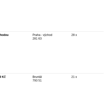
hodou
Praha - východ
28 x
281 63
9 Kč
Bruntál
21 x
793 51