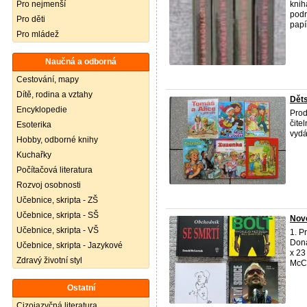
Pro nejmenší
knih
podr
Pro děti
papí
Pro mládež
Naučná a odborná
Cestování, mapy
Dítě, rodina a vztahy
Děts
Encyklopedie
Pro
čite
Esoterika
vydá
Hobby, odborné knihy
Kuchařky
Počítačová literatura
Rozvoj osobnosti
Učebnice, skripta - ZŠ
Učebnice, skripta - SŠ
Nové
Učebnice, skripta - VŠ
1. P
Dona
Učebnice, skripta - Jazykové
x 23
Zdravý životní styl
McCo
Ostatní
Cizojazyčná literatura