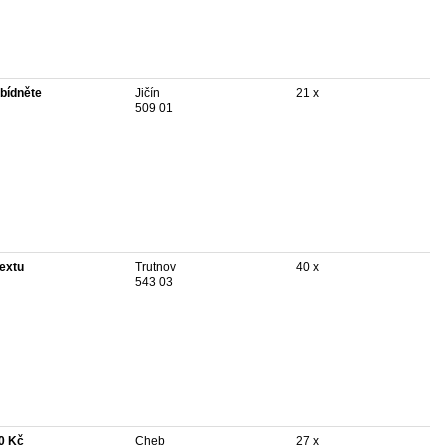
bídněte
Jičín
21 x
509 01
textu
Trutnov
40 x
543 03
0 Kč
Cheb
27 x