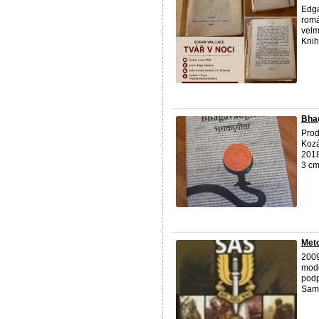
Edga
romá
velm
Kniha
Bhag
Prod
Kozá
2018
3 cm
Met
2009
mode
podp
Samo