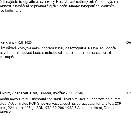
ách najdete
fotografie
a rozhovory. Nechybí ani rodinný erb Cullenových a
obnosti z natáčení nejdramatičtějších scén. Mnoho fotografií na kvalitním
ře.
knihy
ja ...
ké knihy
Do
- [6.8. 2026]
dám dětské
knihy
ve velmi dobrém stavu, viz
fotografie
. Názvy jsou dobře
lné z fotografií, pokud budete potřebovat jméno autora, ilustrátora, či rok
ní, napište.
 knihy - Zaharoff, Bolt, Lennon, Dvořák
13
- [6.8. 2026]
rodám novou knihu Obchodník se smrtí - život sira Basila Zaharoffa od autora
lda McCormicka. POPIS: pevná vazba; čeština; obrazová příloha; 170 x 239
 mm; 224 stran; 485 g; ISBN: 978-80-206-1083-6 Autor publikace, Donald
rmick, ...