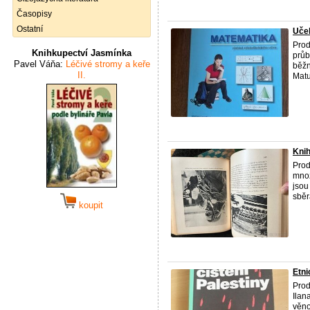
Časopisy
Ostatní
Učeb
Prod
Knihkupectví Jasmínka
průb
Pavel Váňa:
Léčivé stromy a keře
běžn
II.
Matu
Kni
Prod
množ
jsou
sběra
koupit
Etni
Pro
Ilan
věno