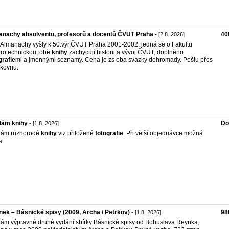
nachy absolventů, profesorů a docentů ČVUT Praha
40
- [2.8. 2026]
Almanachy vyšly k 50.výr.ČVUT Praha 2001-2002, jedná se o Fakultu
trotechnickou, obě
knihy
zachycují historii a vývoj ČVUT, doplněno
grafie
mi a jmennými seznamy. Cena je zs oba svazky dohromady. Pošlu přes
lkovnu.
dám knihy
Do
- [1.8. 2026]
dám různorodé
knihy
viz přiložené
fotografie
. Při větší objednávce možná
a.
ek – Básnické spisy (2009, Archa / Petrkov)
98
- [1.8. 2026]
ám výpravné druhé vydání sbírky Básnické spisy od Bohuslava Reynka,