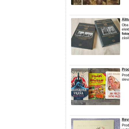
Alma
Oba 
elek
foto
zási
Pro
Pro
slev
Reyn
Prod