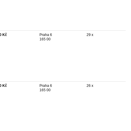
0 Kč
Praha 6
29 x
165 00
0 Kč
Praha 6
26 x
165 00