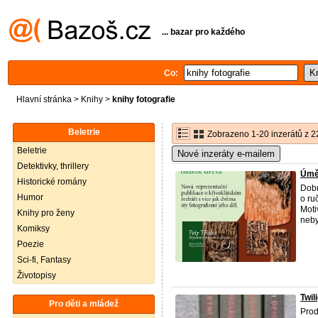
... bazar pro každého
Co:
Hlavní stránka
>
Knihy
>
knihy fotografie
Beletrie
Zobrazeno 1-20 inzerátů z 2
Beletrie
Nové inzeráty e-mailem
Detektivky, thrillery
Úměl
Historické romány
Dobr
Humor
o ru
Moti
Knihy pro ženy
neby
Komiksy
Poezie
Sci-fi, Fantasy
Životopisy
Twil
Pro děti a mládež
Prod