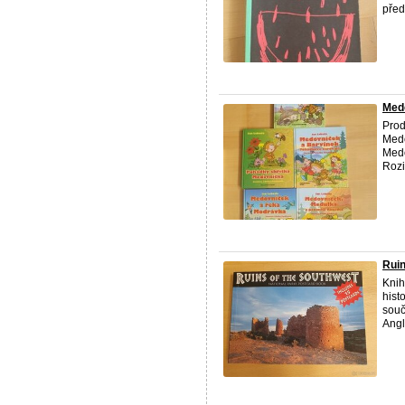
před
Medo
Prod
Medo
Medo
Rozi
Ruin
Knih
hist
souč
Angl