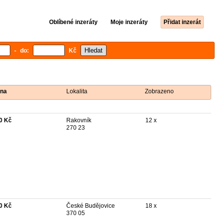
Oblíbené inzeráty
Moje inzeráty
Přidat inzerát
- do:
Kč
na
Lokalita
Zobrazeno
0 Kč
Rakovník
12 x
270 23
0 Kč
České Budějovice
18 x
370 05