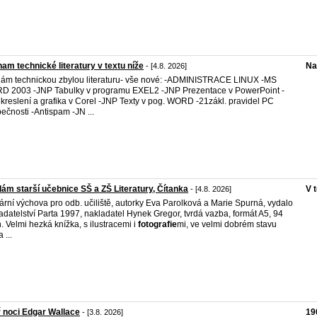
am technické literatury v textu níže
Na
- [4.8. 2026]
ám technickou zbylou literaturu- vše nové: -ADMINISTRACE LINUX -MS
 2003 -JNP Tabulky v programu EXEL2 -JNP Prezentace v PowerPoint -
kreslení a grafika v Corel -JNP Texty v pog. WORD -21zákl. pravidel PC
ečnosti -Antispam -JN ...
ám starší učebnice SŠ a ZŠ Literatury, Čítanka
V 
- [4.8. 2026]
rární výchova pro odb. učiliště, autorky Eva Parolková a Marie Spurná, vydalo
adatelství Parta 1997, nakladatel Hynek Gregor, tvrdá vazba, formát A5, 94
n. Velmi hezká knížka, s ilustracemi i
fotografie
mi, ve velmi dobrém stavu
 ...
 noci Edgar Wallace
19
- [3.8. 2026]