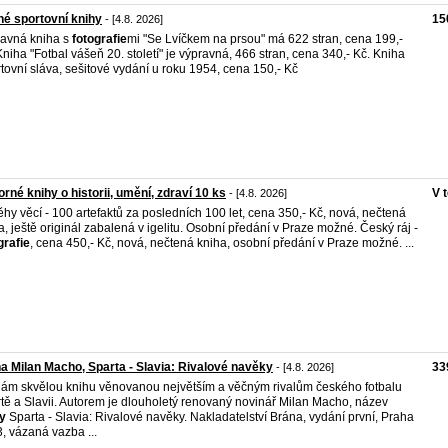
é sportovní knihy
15
- [4.8. 2026]
avná kniha s
fotografie
mi "Se Lvíčkem na prsou" má 622 stran, cena 199,-
Kniha "Fotbal vášeň 20. století" je výpravná, 466 stran, cena 340,- Kč. Kniha
tovní sláva, sešitové vydání u roku 1954, cena 150,- Kč
rné knihy o historii, umění, zdraví 10 ks
V 
- [4.8. 2026]
ěhy věcí - 100 artefaktů za posledních 100 let, cena 350,- Kč, nová, nečtená
a, ještě originál zabalená v igelitu. Osobní předání v Praze možné. Český ráj -
grafie
, cena 450,- Kč, nová, nečtená kniha, osobní předání v Praze možné. ...
a Milan Macho, Sparta - Slavia: Rivalové navěky
33
- [4.8. 2026]
ám skvělou knihu věnovanou největším a věčným rivalům českého fotbalu
tě a Slavii. Autorem je dlouholetý renovaný novinář Milan Macho, název
y
Sparta - Slavia: Rivalové navěky. Nakladatelství Brána, vydání první, Praha
, vázaná vazba ...