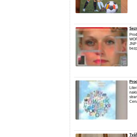
Sezn
Prod
WORD
JNP 
bezp
Prod
Lite
nakl
stra
Cena
Tvář