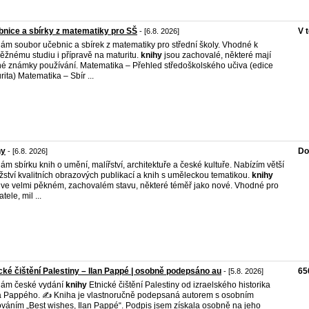
nice a sbírky z matematiky pro SŠ
V 
- [6.8. 2026]
ám soubor učebnic a sbírek z matematiky pro střední školy. Vhodné k
ěžnému studiu i přípravě na maturitu.
knihy
jsou zachovalé, některé mají
é známky používání. Matematika – Přehled středoškolského učiva (edice
rita) Matematika – Sbír ...
hy
Do
- [6.8. 2026]
ám sbírku knih o umění, malířství, architektuře a české kultuře. Nabízím větší
ství kvalitních obrazových publikací a knih s uměleckou tematikou.
knihy
 ve velmi pěkném, zachovalém stavu, některé téměř jako nové. Vhodné pro
tele, mil ...
cké čištění Palestiny – Ilan Pappé | osobně podepsáno au
65
- [5.8. 2026]
dám české vydání
knihy
Etnické čištění Palestiny od izraelského historika
a Pappého. ✍️ Kniha je vlastnoručně podepsaná autorem s osobním
váním „Best wishes, Ilan Pappé“. Podpis jsem získala osobně na jeho