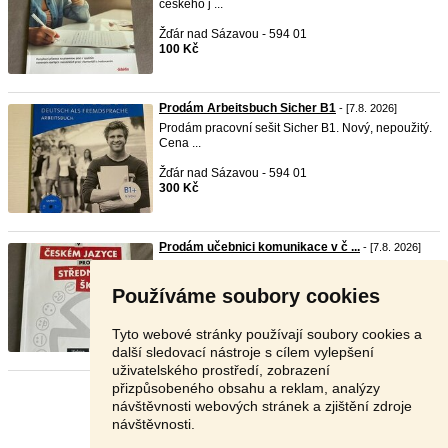
českého j ...
Žďár nad Sázavou - 594 01
100 Kč
Prodám Arbeitsbuch Sicher B1
- [7.8. 2026]
Prodám pracovní sešit Sicher B1. Nový, nepoužitý.
Cena ...
Žďár nad Sázavou - 594 01
300 Kč
Prodám učebnici komunikace v č ...
- [7.8. 2026]
Prodám učebnici do českého jazyka. Cena 100 +
poštovné
Používáme soubory cookies
Žďár nad Sázavou - 594 01
100 Kč
Tyto webové stránky používají soubory cookies a
další sledovací nástroje s cílem vylepšení
uživatelského prostředí, zobrazení
přizpůsobeného obsahu a reklam, analýzy
Stránka:
1
2
3
Další
návštěvnosti webových stránek a zjištění zdroje
návštěvnosti.