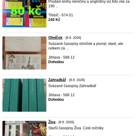
Prodám knihy němčiny a angličtiny viz.foto vše za
190 ...
Třebíč - 674 01
240 Kč
Ohníček
- [8.8. 2026]
Svázané časopisy ohniček a pionýr, staré, ale
celkem za ...
Jihlava - 588 12
Dohodou
Zahradkář
- [8.8. 2026]
Svázané časopisy Zahradkář
Jihlava - 588 12
Dohodou
Živa
- [8.8. 2026]
Starší časopisy Živa. Celé ročníky