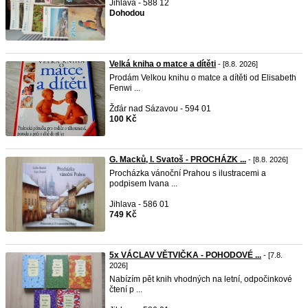
Jihlava - 588 12
Dohodou
Velká kniha o matce a dítěti
- [8.8. 2026]
Prodám Velkou knihu o matce a dítěti od Elisabeth
Fenwi ...
Žďár nad Sázavou - 594 01
100 Kč
G. Macků, I. Svatoš - PROCHÁZK ...
- [8.8. 2026]
Procházka vánoční Prahou s ilustracemi a
podpisem Ivana ...
Jihlava - 586 01
749 Kč
5x VÁCLAV VĚTVIČKA - POHODOVÉ ...
- [7.8.
2026]
Nabízím pět knih vhodných na letní, odpočinkové
čtení p ...