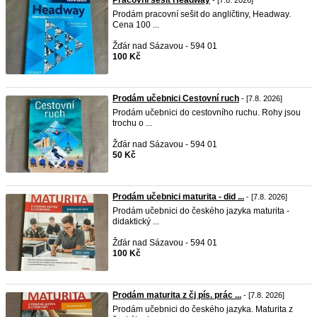
Pracovní sešit Headway
- [7.8. 2026]
Prodám pracovní sešit do angličtiny, Headway.
Cena 100 ...
Žďár nad Sázavou - 594 01
100 Kč
Prodám učebnici Cestovní ruch
- [7.8. 2026]
Prodám učebnici do cestovního ruchu. Rohy jsou
trochu o ...
Žďár nad Sázavou - 594 01
50 Kč
Prodám učebnici maturita - did ...
- [7.8. 2026]
Prodám učebnici do českého jazyka maturita -
didaktický ...
Žďár nad Sázavou - 594 01
100 Kč
Prodám maturita z čj pís. prác ...
- [7.8. 2026]
Prodám učebnici do českého jazyka. Maturita z