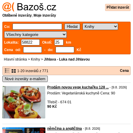
Přidat inzerát
Oblíbené inzeráty
,
Moje inzeráty
Co:
Lokalita:
Okolí:
km
Cena od:
- do:
Kč
Hlavní stránka
>
Knihy
>
Jihlava - Luka nad Jihlavou
Cena
1-20 inzerátů z 771
Nové inzeráty e-mailem
Prodám novou vege kuchařku 128 ...
- [9.8. 2026]
Prodám: Vegetariánská kuchyně Cena: 90
Třebíč - 674 01
90 Kč
němčina a angličtina
- [8.8. 2026]