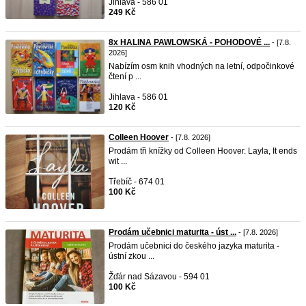
Jihlava - 586 01
249 Kč
8x HALINA PAWLOWSKÁ - POHODOVÉ ...
- [7.8.
2026]
Nabízím osm knih vhodných na letní, odpočinkové
čtení p ...
Jihlava - 586 01
120 Kč
Colleen Hoover
- [7.8. 2026]
Prodám tři knížky od Colleen Hoover. Layla, It ends
wit ...
Třebíč - 674 01
100 Kč
Prodám učebnici maturita - úst ...
- [7.8. 2026]
Prodám učebnici do českého jazyka maturita -
ústní zkou ...
Žďár nad Sázavou - 594 01
100 Kč