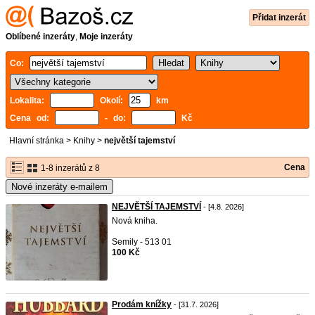
Přidat inzerát
Oblíbené inzeráty
,
Moje inzeráty
Co:
Lokalita:
Okolí:
km
Cena od:
- do:
Kč
Hlavní stránka
>
Knihy
>
největší tajemství
Cena
1-8 inzerátů z 8
Nové inzeráty e-mailem
NEJVĚTŠÍ TAJEMSTVÍ
- [4.8. 2026]
Nová kniha.
Semily - 513 01
100 Kč
Prodám knížky
- [31.7. 2026]