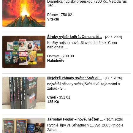
Dianetika ( vpisky propiskou ) 200 Kč. Metoda ruš
150 ...
Přerov - 750 02
V textu
Široký výběr knih 1. Cenu nabí ...
- [22.7. 2026]
Knížky nejsou nové. Stav podle fotek. Cenu
nabídněte. ...
Ostrava - 709 00
Nabídněte
Největší záhady světa; Svět di ...
- [17.7. 2026]
největší
záhady světa; Svět divů,
tajemství
a
záhad - S ...
Cheb - 351 01
125 Kč
Jaroslav Foglar – nové, nečten ...
- [10.7. 2026]
Rychlé šípy ve Stínadlech (1. vyd. 2005) trilogie
Záhad ...