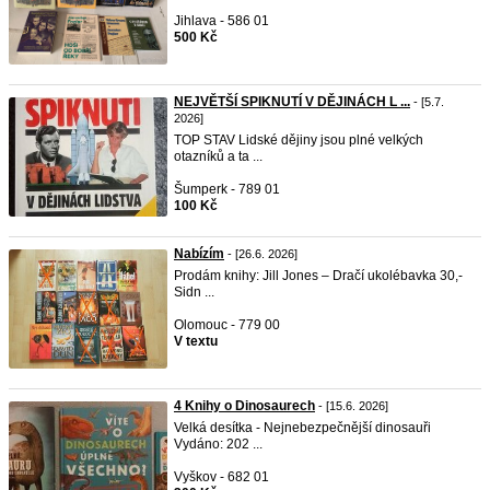
Jihlava - 586 01
500 Kč
NEJVĚTŠÍ SPIKNUTÍ V DĚJINÁCH L ...
- [5.7.
2026]
TOP STAV Lidské dějiny jsou plné velkých
otazníků a ta ...
Šumperk - 789 01
100 Kč
Nabízím
- [26.6. 2026]
Prodám knihy: Jill Jones – Dračí ukolébavka 30,-
Sidn ...
Olomouc - 779 00
V textu
4 Knihy o Dinosaurech
- [15.6. 2026]
Velká desítka - Nejnebezpečnější dinosauři
Vydáno: 202 ...
Vyškov - 682 01