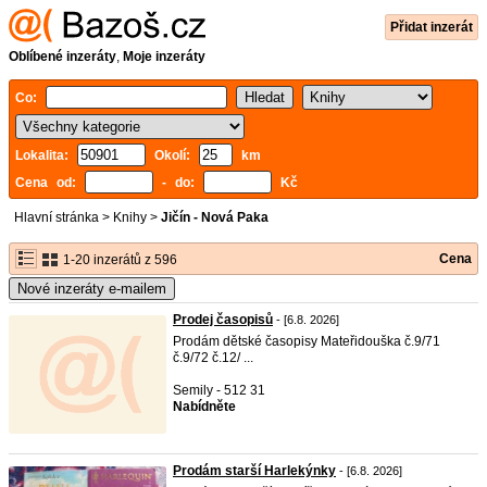
Přidat inzerát
Oblíbené inzeráty
,
Moje inzeráty
Co:
Lokalita:
Okolí:
km
Cena od:
- do:
Kč
Hlavní stránka
>
Knihy
>
Jičín - Nová Paka
Cena
1-20 inzerátů z 596
Nové inzeráty e-mailem
Prodej časopisů
- [6.8. 2026]
Prodám dětské časopisy Mateřidouška č.9/71
č.9/72 č.12/ ...
Semily - 512 31
Nabídněte
Prodám starší Harlekýnky
- [6.8. 2026]