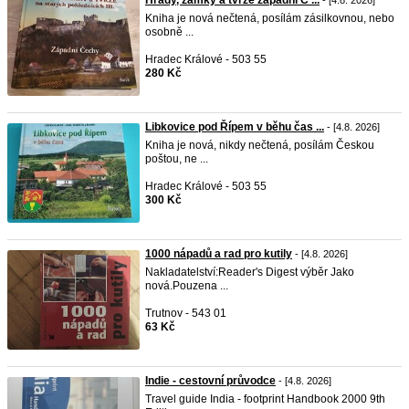
Hrady, zámky a tvrze západní Č ...
- [4.8. 2026]
Kniha je nová nečtená, posílám zásilkovnou, nebo
osobně ...
Hradec Králové - 503 55
280 Kč
Libkovice pod Řípem v běhu čas ...
- [4.8. 2026]
Kniha je nová, nikdy nečtená, posílám Českou
poštou, ne ...
Hradec Králové - 503 55
300 Kč
1000 nápadů a rad pro kutily
- [4.8. 2026]
Nakladatelství:Reader's Digest výběr Jako
nová.Pouzena ...
Trutnov - 543 01
63 Kč
Indie - cestovní průvodce
- [4.8. 2026]
Travel guide India - footprint Handbook 2000 9th