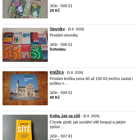
Jičín - 506 01
20 Kč
Slovníky
- [5.8. 2026]
Prodám slovníky.
Jičín - 506 01
Dohodou
KNÍŽKA
- [5.8. 2026]
Prodám knížku,cena 40 až 100 Kč,možno zaslat i
poštou n ...
Jičín - 509 01
40 Kč
Kniha Jak na sítě
- [5.8. 2026]
Chcete zjistit, jak sociální sítě fungují a jakým
způso ...
Jičín - 507 81