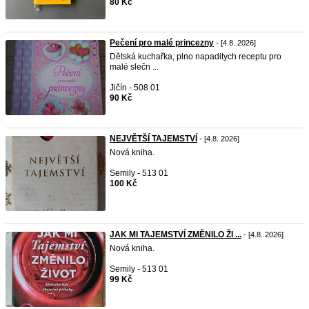
80 Kč
Pečení pro malé princezny
- [4.8. 2026]
Dětská kuchařka, plno napaditych receptu pro
malé slečn ...
Jičín - 508 01
90 Kč
NEJVĚTŠÍ TAJEMSTVÍ
- [4.8. 2026]
Nová kniha.
Semily - 513 01
100 Kč
JAK MI TAJEMSTVÍ ZMĚNILO ŽI ...
- [4.8. 2026]
Nová kniha.
Semily - 513 01
99 Kč