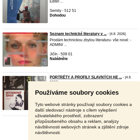
Editin ...
Semily - 512 51
Dohodou
Seznam technické literatury v ...
- [4.8. 2026]
Prodám technickou zbylou literaturu- vše nové: -
ADMINI ...
Jičín - 509 01
Nabídněte
PORTRÉTY A PROFILY SLAVNÝCH HE ...
- [4.8.
2026]
Prodám těchto sedm knih. Stav úplně nových knih.
Používáme soubory cookies
V napr ...
Jičín - 506 01
Tyto webové stránky používají soubory cookies a
50 Kč
další sledovací nástroje s cílem vylepšení
uživatelského prostředí, zobrazení
přizpůsobeného obsahu a reklam, analýzy
Stránka:
1
2
3
Další
návštěvnosti webových stránek a zjištění zdroje
návštěvnosti.