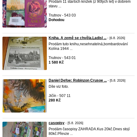
Prodám 11 starších knížek (z 90tých let) v dobrém
stavu ...
Trutnov - 543 03
Dohodou
Kniha. A země se chvěla.Ladisl ...
- [6.8. 2026]
Prodám tuto knihu,nesehnatelná,bombardování
Kolína 1944 ...
Trutnov - 543 01
1 580 Kč
Daniel Defoe: Robinzon Crusoe ...
- [5.8. 2026]
Díle viz foto.
Jičín - 507 11
280 Kč
casopisy
- [5.8. 2026]
Prodám časopisy ZAHRADA.Kus 20kč.Dnes stojí
80kč.Převze ...