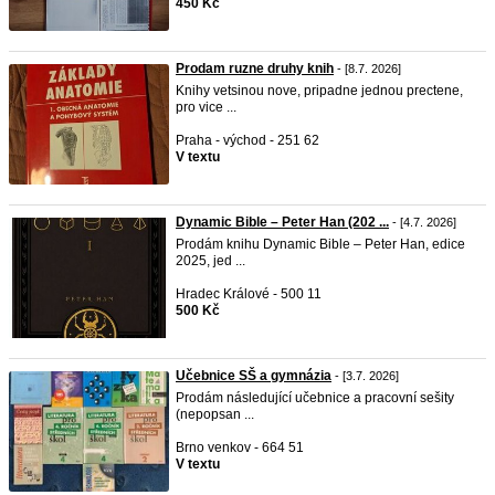
450 Kč
Prodam ruzne druhy knih
- [8.7. 2026]
Knihy vetsinou nove, pripadne jednou prectene,
pro vice ...
Praha - východ - 251 62
V textu
Dynamic Bible – Peter Han (202 ...
- [4.7. 2026]
Prodám knihu Dynamic Bible – Peter Han, edice
2025, jed ...
Hradec Králové - 500 11
500 Kč
Učebnice SŠ a gymnázia
- [3.7. 2026]
Prodám následující učebnice a pracovní sešity
(nepopsan ...
Brno venkov - 664 51
V textu