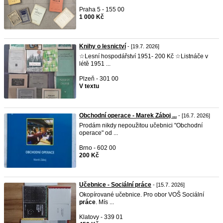
Praha 5 - 155 00
1 000 Kč
Knihy o lesnictví
- [19.7. 2026]
☆Lesní hospodářství 1951- 200 Kč ☆Listnáče v
létě 1951 ...
Plzeň - 301 00
V textu
Obchodní operace - Marek Záboj ...
- [16.7. 2026]
Prodám nikdy nepoužitou učebnici "Obchodní
operace" od ...
Brno - 602 00
200 Kč
Učebnice - Sociální práce
- [15.7. 2026]
Okopírované učebnice. Pro obor VOŠ Sociální
práce
. Mís ...
Klatovy - 339 01