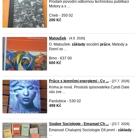
Prodám původní odbornou technickou publikaci
Motory a s ...
Cheb - 350 02
200 Kč
Matoušek
- [4.8. 2026]
O. Matoušek:
základy
sociální
práce
, Metody a
řízení so ...
Brno - 637 00
600 Kč
Práce s jemnými energiemi - Cy ...
- [27.7. 2026]
Kniha je nová. Proslulá spisovatelka Cyndi Dale
vás zve ...
Pardubice - 530 02
499 Kč
Soubor Sociologie - Emanuel Ch ...
- [23.7. 2026]
Emanuel Chalupný Sociologie Díl první -
základy
-
...