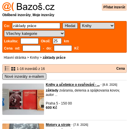
Přidat inzerát
Oblíbené inzeráty
,
Moje inzeráty
Co:
Lokalita:
Okolí:
km
Cena od:
- do:
Kč
Hlavní stránka
>
Knihy
>
základy práce
Cena
1-16 inzerátů z 16
Nové inzeráty e-mailem
Knihy a učebnice o svařování - ...
- [8.8. 2026]
základy
zvárania, delenia a spájkovania kovov,
autor ...
Praha 5 - 150 00
600 Kč
Motory a stroje
- [7.8. 2026]