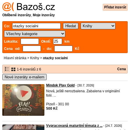
Přidat inzerát
Oblíbené inzeráty
,
Moje inzeráty
Co:
Lokalita:
Okolí:
km
Cena od:
- do:
Kč
Hlavní stránka
>
Knihy
>
otazky socialni
Cena
1-6 inzerátů z 6
Nové inzeráty e-mailem
Mindok Play Gold
- [30.7. 2026]
Nová, ještě nerozbalena. Zabalena v originální
folii. ...
Plzeň - 301 00
500 Kč
Vypracovaná maturitní témata z ...
- [24.7. 2026]