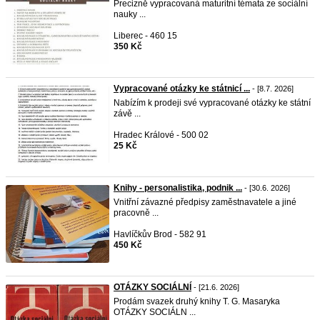
Precizně vypracovaná maturitní témata ze sociální
nauky ...
Liberec - 460 15
350 Kč
Vypracované otázky ke státnicí ...
- [8.7. 2026]
Nabízím k prodeji své vypracované otázky ke státní
závě ...
Hradec Králové - 500 02
25 Kč
Knihy - personalistika, podnik ...
- [30.6. 2026]
Vnitřní závazné předpisy zaměstnavatele a jiné
pracovně ...
Havlíčkův Brod - 582 91
450 Kč
OTÁZKY SOCIÁLNÍ
- [21.6. 2026]
Prodám svazek druhý knihy T. G. Masaryka
OTÁZKY SOCIÁLN ...