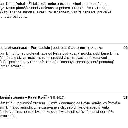
ám knihu Dubaj – Žij jako král, nebo breč a proklínej od autora Petera
je. Kniha přináší osobní zkušenosti a pohled autora na život v Dubaji,
ikání, finance, mindset a cestu za úspěchem. Nabízí inspiraci i praktické
ehy z prostředí, ...
c prokrastinace – Petr Ludwig | podepsaná autorem
49
- [2.8. 2026]
ám knihu Konec prokrastinace od Petra Ludwiga. Praktická a oblíbená kniha
řená na efektivní práci s časem, produktivitu, motivaci a překonávání
ádání povinností. Autor nabízí konkrétní metody a techniky, které pomáhají
 organizovat č ...
lování stresem – Pavel Kolář
31
- [2.8. 2026]
ám knihu Posilování stresem – Cesta k odolnosti od Pavla Koláře. Zajímavá a
ální kniha od jednoho z nejuznávanějších českých fyzioterapeutů. Autor
ětluje, že stres nemusí být pouze škodlivý, ale při správném přístupu může
ovat naši ...