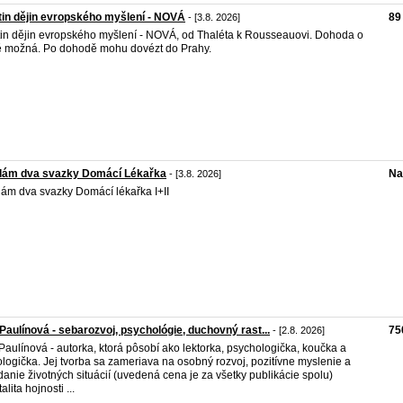
in dějin evropského myšlení - NOVÁ
89
- [3.8. 2026]
in dějin evropského myšlení - NOVÁ, od Thaléta k Rousseauovi. Dohoda o
 možná. Po dohodě mohu dovézt do Prahy.
dám dva svazky Domácí Lékařka
Na
- [3.8. 2026]
ám dva svazky Domácí lékařka I+II
Paulínová - sebarozvoj, psychológie, duchovný rast...
75
- [2.8. 2026]
Paulínová - autorka, ktorá pôsobí ako lektorka, psychologička, koučka a
ologička. Jej tvorba sa zameriava na osobný rozvoj, pozitívne myslenie a
danie životných situácií (uvedená cena je za všetky publikácie spolu)
lita hojnosti ...