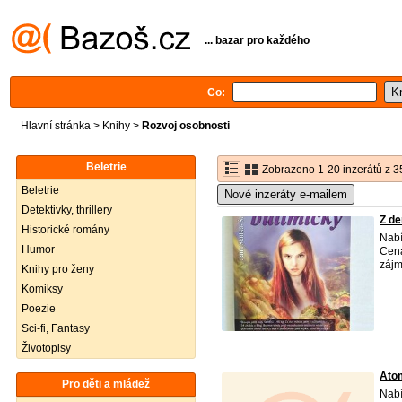
... bazar pro každého
Co:
Hlavní stránka
>
Knihy
>
Rozvoj osobnosti
Beletrie
Zobrazeno 1-20 inzerátů z 3
Beletrie
Nové inzeráty e-mailem
Detektivky, thrillery
Z de
Historické romány
Nabí
Humor
Cena
zájm
Knihy pro ženy
Komiksy
Poezie
Sci-fi, Fantasy
Životopisy
Ato
Pro děti a mládež
Nabí