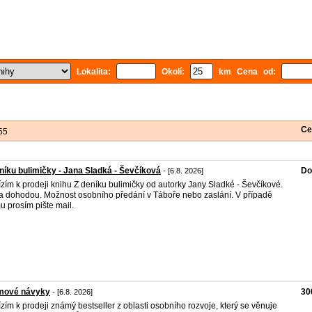
Lokalita:
Okolí:
km Cena od:
Ce
55
níku bulimičky - Jana Sladká - Ševčíková
Do
- [6.8. 2026]
zím k prodeji knihu Z deníku bulimičky od autorky Jany Sladké - Ševčíkové.
 dohodou. Možnost osobního předání v Táboře nebo zaslání. V případě
u prosím pište mail.
mové návyky
30
- [6.8. 2026]
zím k prodeji známý bestseller z oblasti osobního rozvoje, který se věnuje