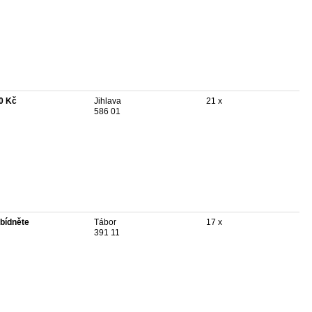
0 Kč
Jihlava
21 x
586 01
bídněte
Tábor
17 x
391 11