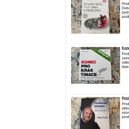
Prod
Duba
podn
postř
Kone
Prod
zamě
odkl
lépe
Posi
Prod
aktu
vysv
posil