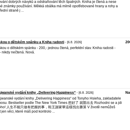
vání dobrých návyků a odstraňování těch špatných. Kniha je čtená a nese
é známky používání. Měkká obálka má mírně opotřebované hrany a rohy a
ední straně j ...
skou o dětském spánku a Kniha radosti
20
- [6.8. 2026]
skou o dětském spánku - 200,- jednou čtená, perfektní stav. Kniha radosti -
- nikdy nečtená. Nová.
jwanské vydání knihy „Delivering Happiness“
Na
- [6.8. 2026]
jwanské vydání knihy „Delivering Happiness“ od Tonyho Hsieha, zakladatele
posu. Bestseller podle The New York Times 想好了 就豁出去 Rozhodni se a jdi
 toho! 人生不能只做有把握的事，鞋王謝家華這樣找出勝算 V životě nemůžeš
t jen věci, které máš pod kontrolo ...