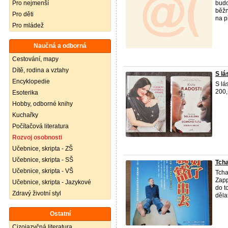
Pro nejmenší
budo
běžn
Pro děti
na př
Pro mládež
Naučná a odborná
Cestování, mapy
Dítě, rodina a vztahy
S lá
Encyklopedie
S lá
200,
Esoterika
Hobby, odborné knihy
Kuchařky
Počítačová literatura
Rozvoj osobnosti
Učebnice, skripta - ZŠ
Učebnice, skripta - SŠ
Tcha
Učebnice, skripta - VŠ
Tcha
Zap
Učebnice, skripta - Jazykové
do
Zdravý životní styl
děla
Ostatní
Cizojazyčná literatura