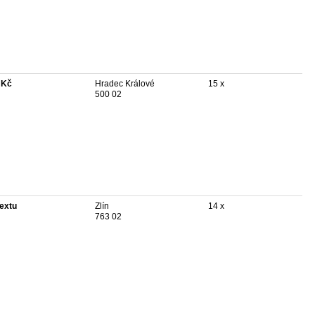
 Kč
Hradec Králové
15 x
500 02
textu
Zlín
14 x
763 02