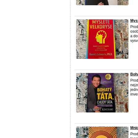
Mysl
Prod
osob
a do
vysvě
Boha
Prod
nejz
jedn
inve
Mnic
Prod