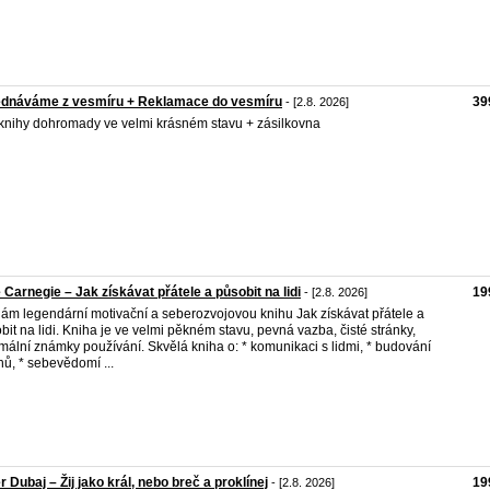
ednáváme z vesmíru + Reklamace do vesmíru
39
- [2.8. 2026]
knihy dohromady ve velmi krásném stavu + zásilkovna
 Carnegie – Jak získávat přátele a působit na lidi
19
- [2.8. 2026]
ám legendární motivační a seberozvojovou knihu Jak získávat přátele a
bit na lidi. Kniha je ve velmi pěkném stavu, pevná vazba, čisté stránky,
mální známky používání. Skvělá kniha o: * komunikaci s lidmi, * budování
hů, * sebevědomí ...
r Dubaj – Žij jako král, nebo breč a proklínej
19
- [2.8. 2026]