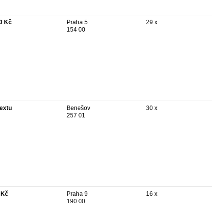
0 Kč
Praha 5
29 x
154 00
textu
Benešov
30 x
257 01
 Kč
Praha 9
16 x
190 00