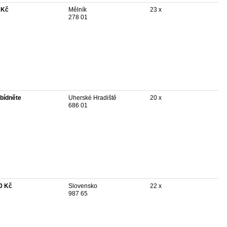
 Kč
Mělník
23 x
278 01
bídněte
Uherské Hradiště
20 x
686 01
0 Kč
Slovensko
22 x
987 65