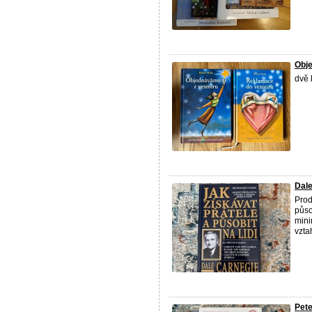
Obj
dvě 
Dale
Prod
půso
mini
vzta
Pete