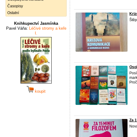
Časopisy
Ostatní
Kriz
Ště
Knihkupectví Jasmínka
Pavel Váňa:
Léčivé stromy a keře
I.
Osob
Posí
mark
Proč
koupit
Za 1
Nov