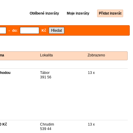
Oblíbené inzeráty
Moje inzeráty
Přidat inzerát
- do:
Kč
na
Lokalita
Zobrazeno
hodou
Tábor
13 x
391 56
0 Kč
Chrudim
13 x
539 44