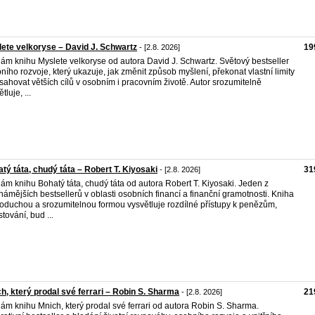
ete velkoryse – David J. Schwartz
19
- [2.8. 2026]
ám knihu Myslete velkoryse od autora David J. Schwartz. Světový bestseller
ního rozvoje, který ukazuje, jak změnit způsob myšlení, překonat vlastní limity
sahovat větších cílů v osobním i pracovním životě. Autor srozumitelně
tluje, ...
tý táta, chudý táta – Robert T. Kiyosaki
31
- [2.8. 2026]
ám knihu Bohatý táta, chudý táta od autora Robert T. Kiyosaki. Jeden z
námějších bestsellerů v oblasti osobních financí a finanční gramotnosti. Kniha
oduchou a srozumitelnou formou vysvětluje rozdílné přístupy k penězům,
stování, bud ...
h, který prodal své ferrari – Robin S. Sharma
21
- [2.8. 2026]
ám knihu Mnich, který prodal své ferrari od autora Robin S. Sharma.