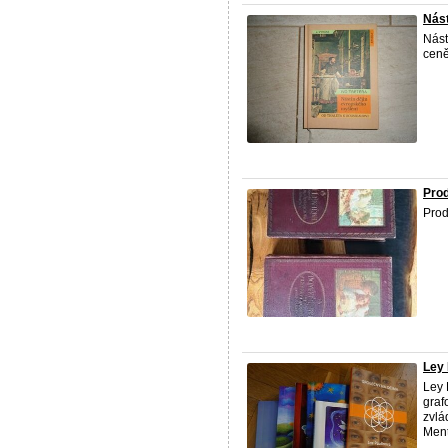
Nást
Nást
ceně
Pro
Prod
Ley 
Ley 
graf
zvlá
Menta