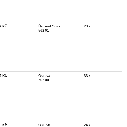
9 Kč
Ústí nad Orlicí
23 x
562 01
9 Kč
Ostrava
33 x
702 00
9 Kč
Ostrava
24 x