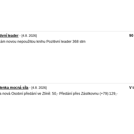
tivní leader
90
- [4.8. 2026]
ám novou nepoužitou knihu Pozitivní leader 368 strn
lenka mocná síla
V 
- [4.8. 2026]
a nová Osobní předání ve Zlíně: 50,- Předání přes Zásilkovnu (+79):129,-