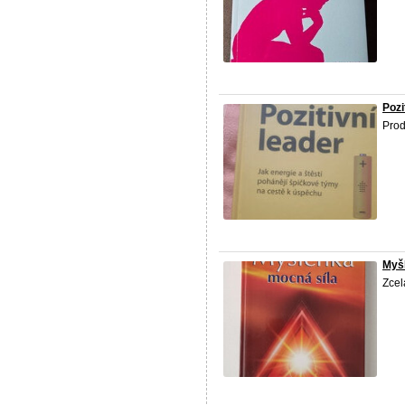
Pozi
Prod
Myš
Zcel