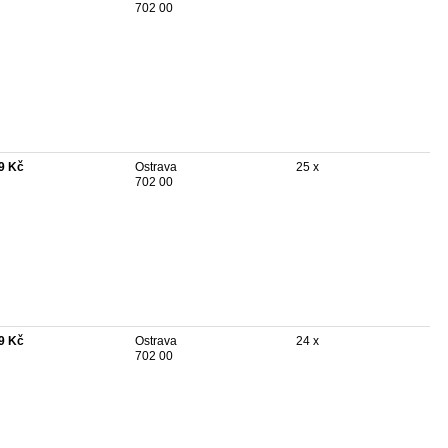
702 00
9 Kč
Ostrava
25 x
702 00
9 Kč
Ostrava
24 x
702 00