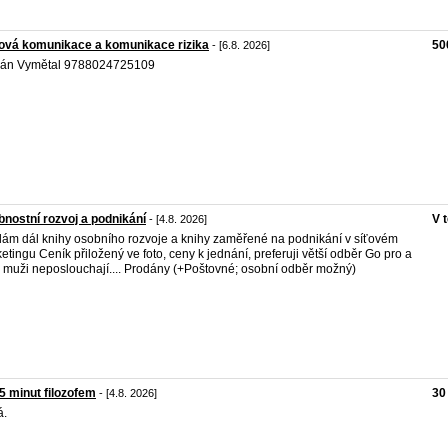
ová komunikace a komunikace rizika
50
- [6.8. 2026]
pán Vymětal 9788024725109
nostní rozvoj a podnikání
V 
- [4.8. 2026]
lám dál knihy osobního rozvoje a knihy zaměřené na podnikání v síťovém
etingu Ceník přiložený ve foto, ceny k jednání, preferuji větší odběr Go pro a
 muži neposlouchají.... Prodány (+Poštovné; osobní odběr možný)
5 minut filozofem
30
- [4.8. 2026]
á.