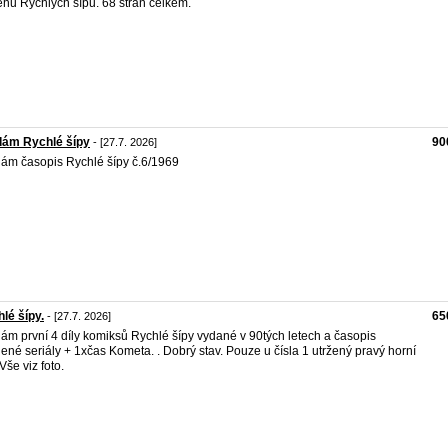
ěhů Rychlých šípů. 68 stran celkem.
dám Rychlé šípy
90
- [27.7. 2026]
ám časopis Rychlé šípy č.6/1969
lé šípy.
65
- [27.7. 2026]
ám první 4 díly komiksů Rychlé šípy vydané v 90tých letech a časopis
lené seriály + 1xčas Kometa. . Dobrý stav. Pouze u čísla 1 utržený pravý horní
Vše viz foto.