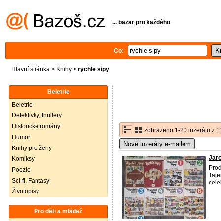
... bazar pro každého
Co:
Hlavní stránka
>
Knihy
>
rychle sipy
Beletrie
Beletrie
Detektivky, thrillery
Historické romány
Zobrazeno 1-20 inzerátů z 1
Humor
Nové inzeráty e-mailem
Knihy pro ženy
Jaro
Komiksy
Prod
Poezie
Taje
Sci-fi, Fantasy
cele
Životopisy
Pro děti a mládež