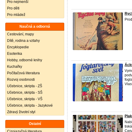
Pro nejmenší
Pro děti
Rych
Pro mládež
Prod
Naučná a odborná
Cestování, mapy
Dítě, rodina a vztahy
Encyklopedie
Esoterika
Hobby, odborné knihy
Ácků
Kuchařky
Vymě
Počítačová literatura
podv
Rozvoj osobnosti
fogl
Vlas
Učebnice, skripta - ZŠ
Učebnice, skripta - SŠ
Učebnice, skripta - VŠ
Učebnice, skripta - Jazykové
Zdravý životní styl
Plak
Nabí
Ostatní
tisk
Cen
Cizojazyčná literatura