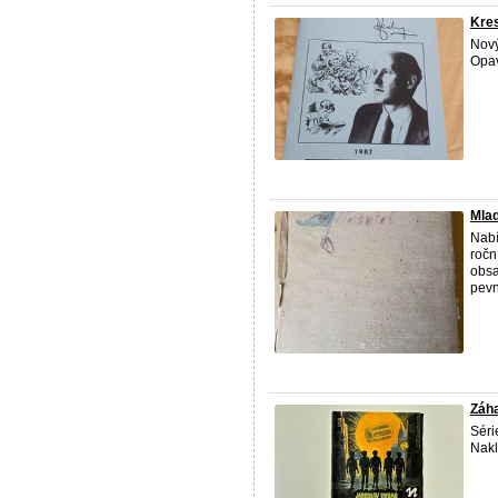
Kres
Nový
Opav
Mlad
Nabí
ročn
obsa
pevn
Záha
Séri
Nakl