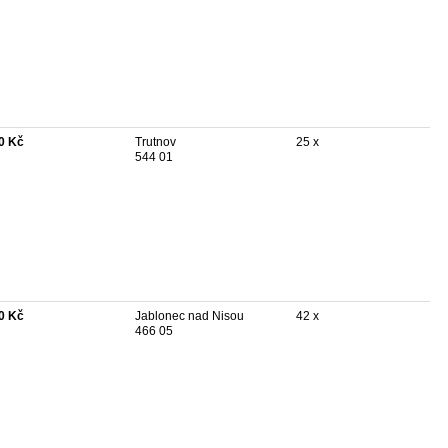
0 Kč
Trutnov
25 x
544 01
0 Kč
Jablonec nad Nisou
42 x
466 05