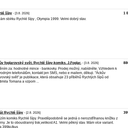
lé šípy
1 
- [3.8. 2026]
ám sbírku Rychlé šípy , Olympia 1999. Velmi dobrý stav.
v foglarovský svět. Rychlé šípy-komiks. J.Foglar.
88
- [3.8. 2026]
ním za: hodnotné mince - bankovky. Prodej možný, nabídněte. Vzhledem k
odným telefonátům, kontakt jen SMS, nebo e mailem, děkuji. "Áckův
arovský svět" je publikace, která obsahuje 23 příběhů Rychlých šípů od
timila Tomana a vzpom ...
át Rychlé šípy
39
- [2.8. 2026]
zím komiks Rychlé šípy. Pravděpodobně se jedná o nerozstříhanou knížku z
árny. Je to oboustranný tisk,velikost A1. Velmi pěkný stav. Mám více variant.
a 399kc/kus