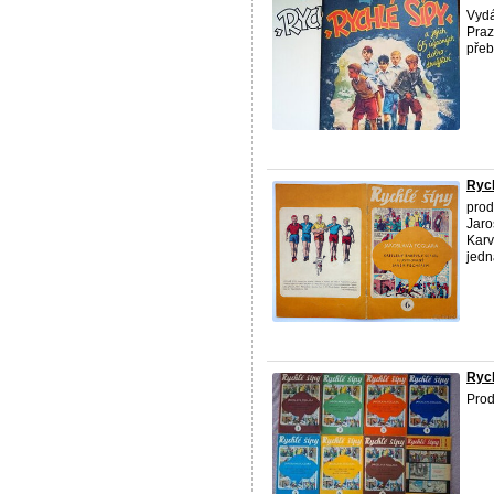
Vydá
Praz
přeb
Rych
prod
Jaro
Karv
jedná
Rych
Prod