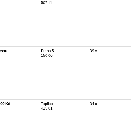
507 11
textu
Praha 5
39 x
150 00
000 Kč
Teplice
34 x
415 01