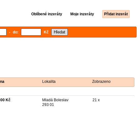
Oblíbené inzeráty
Moje inzeráty
Přidat inzerát
- do:
Kč
na
Lokalita
Zobrazeno
000 Kč
Mladá Boleslav
21 x
293 01