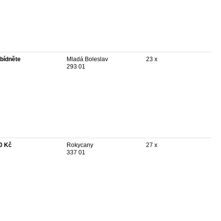
bídněte
Mladá Boleslav
23 x
293 01
0 Kč
Rokycany
27 x
337 01