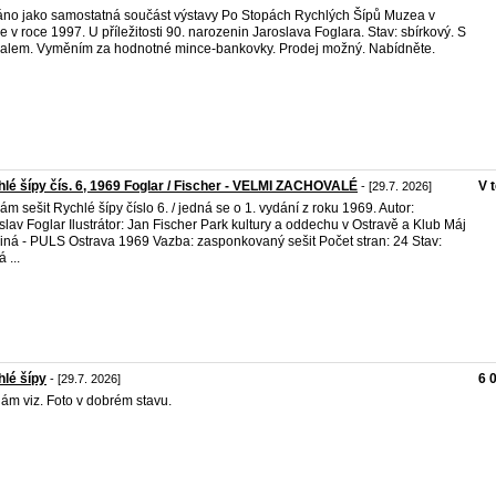
no jako samostatná součást výstavy Po Stopách Rychlých Šípů Muzea v
e v roce 1997. U příležitosti 90. narozenin Jaroslava Foglara. Stav: sbírkový. S
alem. Vyměním za hodnotné mince-bankovky. Prodej možný. Nabídněte.
lé šípy čís. 6, 1969 Foglar / Fischer - VELMI ZACHOVALÉ
V 
- [29.7. 2026]
ám sešit Rychlé šípy číslo 6. / jedná se o 1. vydání z roku 1969. Autor:
slav Foglar Ilustrátor: Jan Fischer Park kultury a oddechu v Ostravě a Klub Máj
iná - PULS Ostrava 1969 Vazba: zasponkovaný sešit Počet stran: 24 Stav:
 ...
lé šípy
6 
- [29.7. 2026]
ám viz. Foto v dobrém stavu.