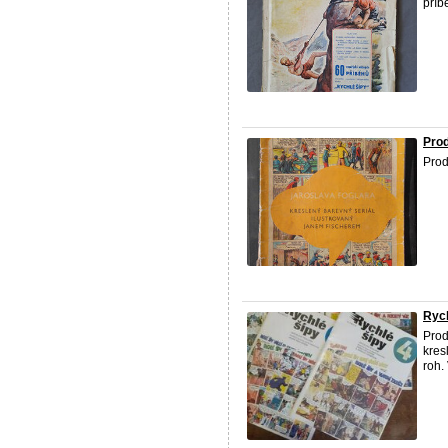
příb
Pro
Prod
Rych
Prod
kres
roh. 