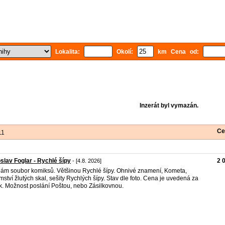
Lokalita:
Okolí:
km Cena od:
Inzerát byl vymazán.
Ce
11
slav Foglar - Rychlé šípy
2 
- [4.8. 2026]
ám soubor komiksů. Většinou Rychlé šípy. Ohnivé znamení, Kometa,
mství žlutých skal, sešity Rychlých šípy. Stav dle foto. Cena je uvedená za
k. Možnost poslání Poštou, nebo Zásilkovnou.