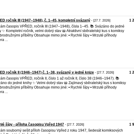
D ročník III (1947–1948), č. 1–45, kompletní svázaný
1 
- [27.7. 2026]
ám časopis VPŘED, ročník III (1947–1948), čísla 1–45. 📚 Svázáno do jedné
y ✨ Kompletní ročník, velmi dobrý stav 📖 Atraktivní sběratelský kus s komiksy
brodružnými příběhy Obsahuje mimo jiné: • Rychlé šípy • Mrzuté příhody
ra ...
D ročník II (1946–1947) č. 1–38, svázaný v jedné knize
1 
- [27.7. 2026]
ám časopis VPŘED, ročník II, číslo 1 až ročník II, číslo 38 (1946–1947). 📚
áno do jedné knihy ✨ Velmi dobrý stav 📖 Zajímavý sběratelský kus s komiksy
brodružnými příběhy Obsahuje mimo jiné: • Rychlé šípy • Mrzuté příhody
ra ...
lé šípy - příloha časopisu Vpřed 1947
1 
- [27.7. 2026]
ám souborný sešit příloh časopisu Vpřed z roku 1947, šedesát komiksových