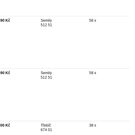
290 Kč
Semily
58 x
512 51
290 Kč
Semily
58 x
512 51
900 Kč
Třebíč
38 x
674 01