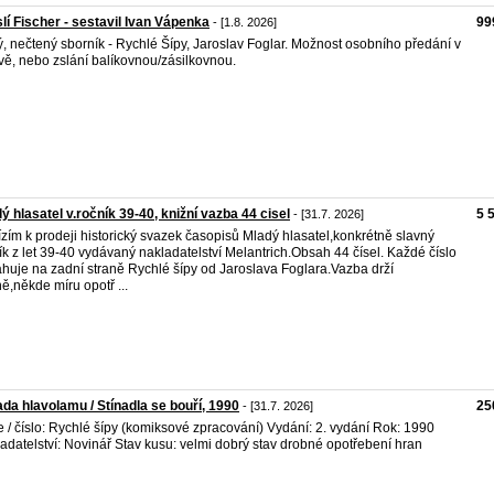
lí Fischer - sestavil Ivan Vápenka
99
- [1.8. 2026]
, nečtený sborník - Rychlé Šípy, Jaroslav Foglar. Možnost osobního předání v
ě, nebo zslání balíkovnou/zásilkovnou.
ý hlasatel v.ročník 39-40, knižní vazba 44 cisel
5 
- [31.7. 2026]
zím k prodeji historický svazek časopisů Mladý hlasatel,konkrétně slavný
ík z let 39-40 vydávaný nakladatelství Melantrich.Obsah 44 čísel. Každé číslo
huje na zadní straně Rychlé šípy od Jaroslava Foglara.Vazba drží
ě,někde míru opotř ...
da hlavolamu / Stínadla se bouří, 1990
25
- [31.7. 2026]
e / číslo: Rychlé šípy (komiksové zpracování) Vydání: 2. vydání Rok: 1990
adatelství: Novinář Stav kusu: velmi dobrý stav drobné opotřebení hran