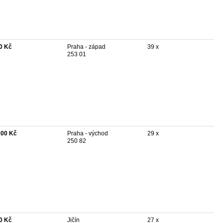
0 Kč
Praha - západ
39 x
253 01
200 Kč
Praha - východ
29 x
250 82
0 Kč
Jičín
27 x