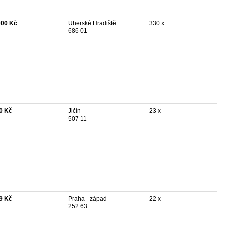
000 Kč
Uherské Hradiště
330 x
686 01
0 Kč
Jičín
23 x
507 11
9 Kč
Praha - západ
22 x
252 63