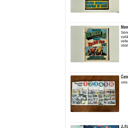
Maga
Séri
vydá
velk
obálk
Čaop
cela 
J. F