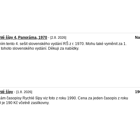
lé šípy 4, Panoráma, 1970
Na
- [2.8. 2026]
ím tento 4. sešit slovenského vydání RŠ z r. 1970. Mohu také vyměnit za 1.
t tohoto slovenského vydání. Děkuji za nabídky.
lé šípy
19
- [1.8. 2026]
ám časopisy Rychlé šípy viz foto z roku 1990. Cena za jeden časopis z roku
 je 190 Kč včetně zasilkovny.