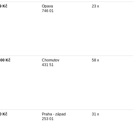
9 Kč
Opava
23 x
746 01
500 Kč
Chomutov
58 x
431 51
0 Kč
Praha - západ
31 x
253 01