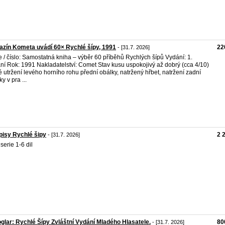
zín Kometa uvádí 60× Rychlé šípy, 1991
22
- [31.7. 2026]
e / číslo: Samostatná kniha – výběr 60 příběhů Rychlých šípů Vydání: 1.
ní Rok: 1991 Nakladatelství: Comet Stav kusu uspokojivý až dobrý (cca 4/10)
é utržení levého horního rohu přední obálky, natržený hřbet, natržení zadní
y v pra ...
isy Rychlé šipy
2 
- [31.7. 2026]
serie 1-6 dil
oglar: Rychlé Šípy Zvláštní Vydání Mladého Hlasatele.
80
- [31.7. 2026]