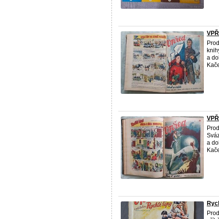
VPŘE
Prod
knih
a do
Kače
VPŘE
Prod
Sváz
a do
Kače
Rych
Prod