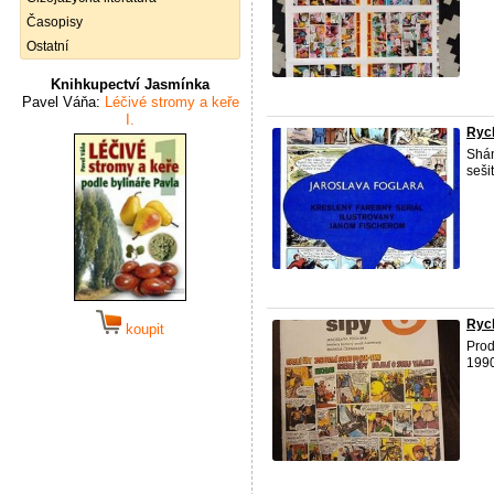
Časopisy
Ostatní
Knihkupectví Jasmínka
Pavel Váňa:
Léčivé stromy a keře
I.
Rych
Shán
seši
Rych
koupit
Prod
1990