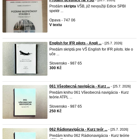
Prodám učebnice na VŠB
- [26.7. 2026]
Prodám
skripta
VŠB, již nevyužiji Edice SPBI
spektr ...
Opava - 747 06
V textu
English for IFR pilots - Angli ...
- [25.7. 2026]
Predám skriptá pre VŠ English for IFR pilots. Ide o
uče ...
Slovensko - 987 65
300 Kč
061 Všeobecná navigácia - Kurz ...
- [25.7. 2026]
Predám knihu 061 Všeobecná navigácia - Kurz
teórie ATPL ...
Slovensko - 987 65
250 Kč
062 Rádionavigácia - Kurz teór ...
- [25.7. 2026]
Predám knihu 062 Rádionavigácia - Kurz teórie