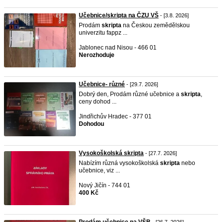
Učebnice/skripta na ČZU VŠ
- [3.8. 2026]
Prodám
skripta
na Českou zemědělskou
univerzitu fappz ...
Jablonec nad Nisou - 466 01
Nerozhoduje
Učebnice- různé
- [29.7. 2026]
Dobrý den, Prodám různé učebnice a
skripta
,
ceny dohod ...
Jindřichův Hradec - 377 01
Dohodou
Vysokoškolská skripta
- [27.7. 2026]
Nabízím různá vysokoškolská
skripta
nebo
učebnice, viz ...
Nový Jičín - 744 01
400 Kč