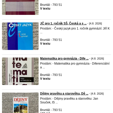
Bruntál - 793 51
V textu
JČ pro 1. ročník SŠ, Česká a s ...
- [4.8. 2026]
Prodám: - Český jazyk pro 1. ročník gymnázií: Jiří K
...
Bruntál - 793 51
V textu
Matematika pro gymnázia - Dife ...
- [4.8. 2026]
Prodám: - Matematika pro gymnázia - Diferenciální
a ...
Bruntál - 793 51
V textu
Dějiny pravěku a starověku, Dě ...
- [4.8. 2026]
Prodám: - Dějiny pravěku a starověku: Jan
Souček, IS ...
Bruntál - 793 51