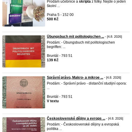
Prodám učebnice a
skripta
z fotky. Nejde o jeden
školní ...
Praha 5 - 152 00
500 Kč
Übungsbuch mit politologischen ...
- [4.8. 2026]
Prodám: - Übungsbuch mit politologischen
begriffen: ...
Bruntál - 793 51
139 Kč
Správní právo, Makro- a mikroe ...
- [4.8. 2026]
Prodám: - Správní právo - distanční studijní opora:
...
Bruntál - 793 51
V textu
Československé dějiny a evrops ...
- [4.8. 2026]
Prodám: - Československé dějiny a evropská
politika ...