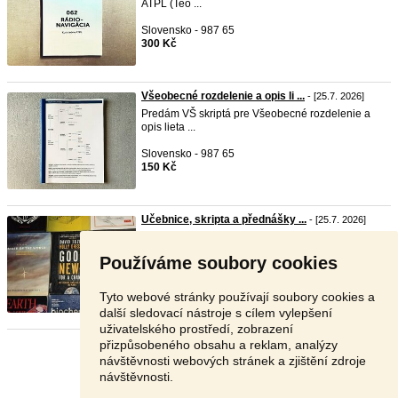
ATPL (Teo ...
Slovensko - 987 65
300 Kč
Všeobecné rozdelenie a opis li ...
- [25.7. 2026]
Predám VŠ skriptá pre Všeobecné rozdelenie a
opis lieta ...
Slovensko - 987 65
150 Kč
Učebnice, skripta a přednášky ...
- [25.7. 2026]
Učebnice,
skripta
a přednášky obor Biologie -
Geografie ...
Používáme soubory cookies
Frýdek - Místek - 739 38
Dohodou
Tyto webové stránky používají soubory cookies a
další sledovací nástroje s cílem vylepšení
uživatelského prostředí, zobrazení
přizpůsobeného obsahu a reklam, analýzy
Stránka:
1
2
3
Další
návštěvnosti webových stránek a zjištění zdroje
návštěvnosti.