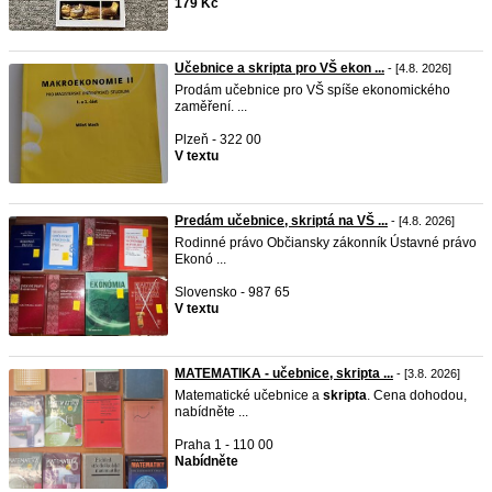
179 Kč
Učebnice a skripta pro VŠ ekon ...
- [4.8. 2026]
Prodám učebnice pro VŠ spíše ekonomického
zaměření. ...
Plzeň - 322 00
V textu
Predám učebnice, skriptá na VŠ ...
- [4.8. 2026]
Rodinné právo Občiansky zákonník Ústavné právo
Ekonó ...
Slovensko - 987 65
V textu
MATEMATIKA - učebnice, skripta ...
- [3.8. 2026]
Matematické učebnice a
skripta
. Cena dohodou,
nabídněte ...
Praha 1 - 110 00
Nabídněte