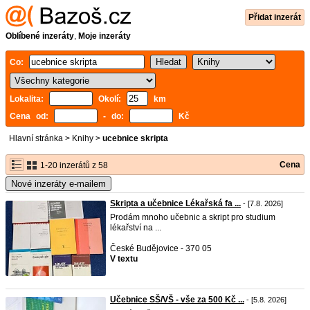
Přidat inzerát
Oblíbené inzeráty
,
Moje inzeráty
Co:
Lokalita:
Okolí:
km
Cena od:
- do:
Kč
Hlavní stránka
>
Knihy
>
ucebnice skripta
Cena
1-20 inzerátů z 58
Nové inzeráty e-mailem
Skripta a učebnice Lékařská fa ...
- [7.8. 2026]
Prodám mnoho učebnic a skript pro studium
lékařství na ...
České Budějovice - 370 05
V textu
Učebnice SŠ/VŠ - vše za 500 Kč ...
- [5.8. 2026]