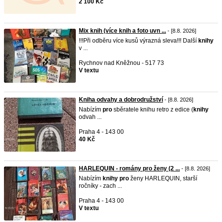
2 100 Kč
Mix knih (více knih a foto uvn ...
- [8.8. 2026]
!!!Při odběru více kusů výrazná sleva!!! Další
knihy
v ...
Rychnov nad Kněžnou - 517 73
V textu
Kniha odvahy a dobrodružství
- [8.8. 2026]
Nabízím
pro
sběratele knihu retro z edice (
knihy
odvah ...
Praha 4 - 143 00
40 Kč
HARLEQUIN - romány pro ženy (2 ...
- [8.8. 2026]
Nabízím
knihy
pro
ženy HARLEQUIN, starší
ročníky - zach ...
Praha 4 - 143 00
V textu