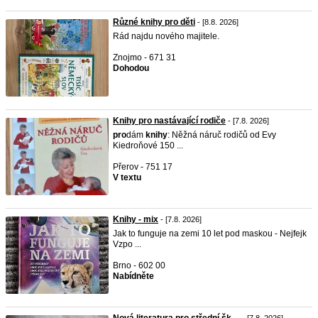
Různé knihy pro děti
- [8.8. 2026]
Rád najdu nového majitele.
Znojmo - 671 31
Dohodou
Knihy pro nastávající rodiče
- [7.8. 2026]
pro
dám
knihy
: Něžná náruč rodičů od Evy
Kiedroňové 150 ...
Přerov - 751 17
V textu
Knihy - mix
- [7.8. 2026]
Jak to funguje na zemi 10 let pod maskou - Nejfejk
Vzpo ...
Brno - 602 00
Nabídněte