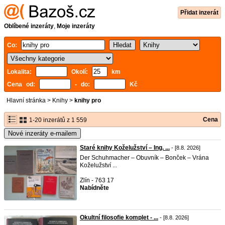
Přidat inzerát
Oblíbené inzeráty
,
Moje inzeráty
Co:
Lokalita:
Okolí:
km
Cena od:
- do:
Kč
Hlavní stránka
>
Knihy
>
knihy pro
Cena
1-20 inzerátů z 1 559
Nové inzeráty e-mailem
Staré knihy Koželužství – Ing. ...
- [8.8. 2026]
Der Schuhmacher – Obuvník – Bonček – Vrána
Koželužství ...
Zlín - 763 17
Nabídněte
Okultní filosofie komplet - ...
- [8.8. 2026]