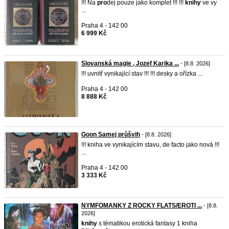
!!! Na
pro
dej pouze jako komplet !!! !!!
knihy
ve vy
...
Praha 4 - 142 00
6 999 Kč
Slovanská magie , Jozef Karika ...
- [8.8. 2026]
!!! uvnitř vynikající stav !!! !!! desky a ořízka ...
Praha 4 - 142 00
8 888 Kč
Goon Samej průšvih
- [8.8. 2026]
!!! kniha ve vynikajícím stavu, de facto jako nová !!!
...
Praha 4 - 142 00
3 333 Kč
NYMFOMANKY Z ROCKY FLATS/EROTI ...
- [8.8.
2026]
knihy
s tématikou erotická fantasy 1 kniha