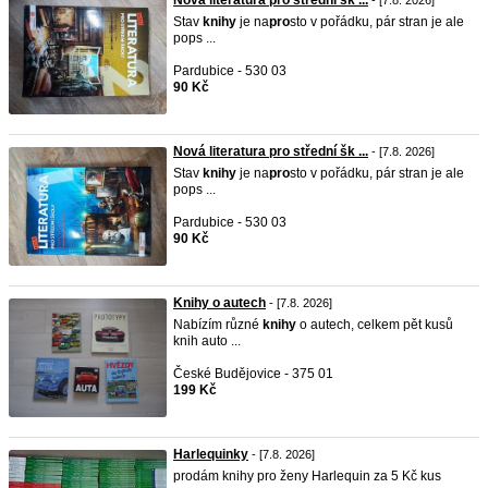
Nová literatura pro střední šk ...
- [7.8. 2026]
Stav
knihy
je na
pro
sto v pořádku, pár stran je ale
pops ...
Pardubice - 530 03
90 Kč
Nová literatura pro střední šk ...
- [7.8. 2026]
Stav
knihy
je na
pro
sto v pořádku, pár stran je ale
pops ...
Pardubice - 530 03
90 Kč
Knihy o autech
- [7.8. 2026]
Nabízím různé
knihy
o autech, celkem pět kusů
knih auto ...
České Budějovice - 375 01
199 Kč
Harlequinky
- [7.8. 2026]
prodám knihy pro ženy Harlequin za 5 Kč kus