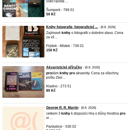
50kč+pošta ...
Šumperk - 789 01
50 Kč
Knihy fotografie, fotografické ...
- [8.8. 2026]
Zajímavé
knihy
o fotografii v dobrém stavu. Cena
za vš ...
Frýdek - Místek - 739 01
150 Kč
Akvaristické příručky
- [8.8. 2026]
pro
dám
knihy
pro
akvaristy. Cena za všechny,
pošlu Zási ...
Kladno - 273 51
80 Kč
George R. R. Martin
- [8.8. 2026]
celkem 3
knihy
k dispozici Hra o trůny Hostina
pro
vr ...
Pardubice - 530 02