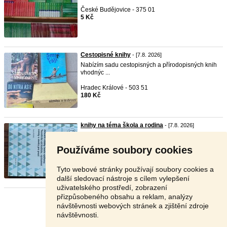
České Budějovice - 375 01
5 Kč
Cestopisné knihy
- [7.8. 2026]
Nabízím sadu cestopisných a přírodopisných knih
vhodnýc ...
Hradec Králové - 503 51
180 Kč
knihy na téma škola a rodina
- [7.8. 2026]
Nabízím k
pro
deji odborné
knihy
: Aktuální otázky
teo ...
Používáme soubory cookies
Vsetín - 755 01
V textu
Tyto webové stránky používají soubory cookies a
další sledovací nástroje s cílem vylepšení
uživatelského prostředí, zobrazení
přizpůsobeného obsahu a reklam, analýzy
Stránka:
1
2
3
Další
návštěvnosti webových stránek a zjištění zdroje
návštěvnosti.