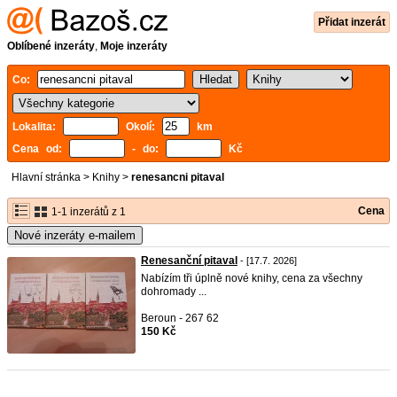
Přidat inzerát
Oblíbené inzeráty
,
Moje inzeráty
Co:
Lokalita:
Okolí:
km
Cena od:
- do:
Kč
Hlavní stránka
>
Knihy
>
renesancni pitaval
Cena
1-1 inzerátů z 1
Nové inzeráty e-mailem
Renesanční pitaval
- [17.7. 2026]
Nabízím tři úplně nové knihy, cena za všechny
dohromady ...
Beroun - 267 62
150 Kč