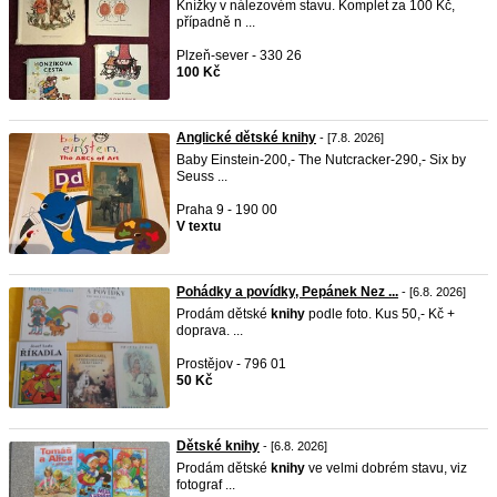
Knížky v nálezovém stavu. Komplet za 100 Kč,
případně n ...
Plzeň-sever - 330 26
100 Kč
Anglické dětské knihy
- [7.8. 2026]
Baby Einstein-200,- The Nutcracker-290,- Six by
Seuss ...
Praha 9 - 190 00
V textu
Pohádky a povídky, Pepánek Nez ...
- [6.8. 2026]
Prodám dětské
knihy
podle foto. Kus 50,- Kč +
doprava. ...
Prostějov - 796 01
50 Kč
Dětské knihy
- [6.8. 2026]
Prodám dětské
knihy
ve velmi dobrém stavu, viz
fotograf ...