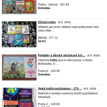
Praha - východ - 281 63
Dohodou
Dětské knihy
- [6.8. 2026]
Některé jak nové ,některé mají poškozené rohy
nebo hřbe ...
Mělník - 277 11
50 Kč
Pohádky a dětské obrázkové kní ...
- [6.8. 2026]
Všechny
knihy
jsou k mání pouze u metra
Bořislavka. O ...
Praha 6 - 160 00
Dohodou
Velká knižní pozůstalost – 270 ...
- [6.8. 2026]
Nabízím k prodeji ucelenou knižní pozůstalost
obsahujíc ...
Praha 2 - 128 00