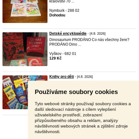
království 70 ...
Nymburk - 288 02
Dohodou
Detské encyklopédie
- [4.8. 2026]
Dinosaurium PRODÁNO Co nás všechny žere?
PRODÁNO Dino ...
Vyškov - 682 01
129 Kč
Knihy pro děti
- [4.8. 2026]
Nabízím tyto dětské knížky. Top stav, jako nové.
Kus za ...
Používáme soubory cookies
Brno - 628 00
120 Kč
Tyto webové stránky používají soubory cookies a
další sledovací nástroje s cílem vylepšení
uživatelského prostředí, zobrazení
přizpůsobeného obsahu a reklam, analýzy
Stránka:
1
2
3
Další
návštěvnosti webových stránek a zjištění zdroje
návštěvnosti.