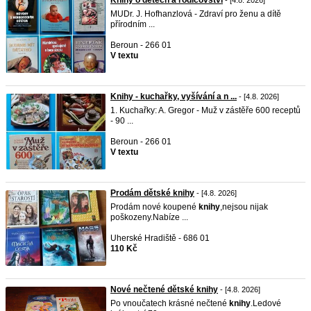
Knihy o dětech a rodičovství
- [4.8. 2026]
MUDr. J. Hofhanzlová - Zdraví pro ženu a dítě
přírodním ...
Beroun - 266 01
V textu
Knihy - kuchařky, vyšívání a n ...
- [4.8. 2026]
1. Kuchařky: A. Gregor - Muž v zástěře 600 receptů
- 90 ...
Beroun - 266 01
V textu
Prodám dětské knihy
- [4.8. 2026]
Prodám nové koupené
knihy
,nejsou nijak
poškozeny.Nabíze ...
Uherské Hradiště - 686 01
110 Kč
Nové nečtené dětské knihy
- [4.8. 2026]
Po vnoučatech krásné nečtené
knihy
.Ledové