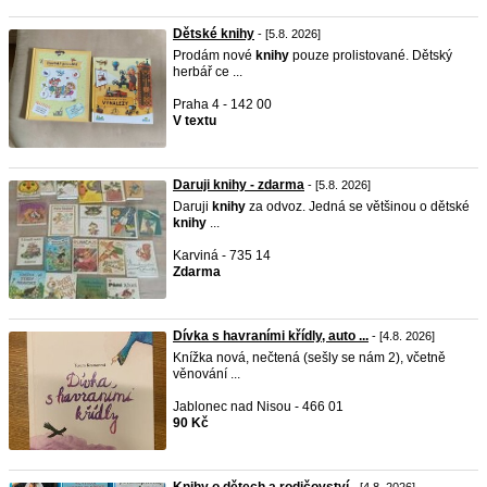
Dětské knihy
- [5.8. 2026]
Prodám nové
knihy
pouze prolistované. Dětský
herbář ce ...
Praha 4 - 142 00
V textu
Daruji knihy - zdarma
- [5.8. 2026]
Daruji
knihy
za odvoz. Jedná se většinou o dětské
knihy
...
Karviná - 735 14
Zdarma
Dívka s havraními křídly, auto ...
- [4.8. 2026]
Knížka nová, nečtená (sešly se nám 2), včetně
věnování ...
Jablonec nad Nisou - 466 01
90 Kč