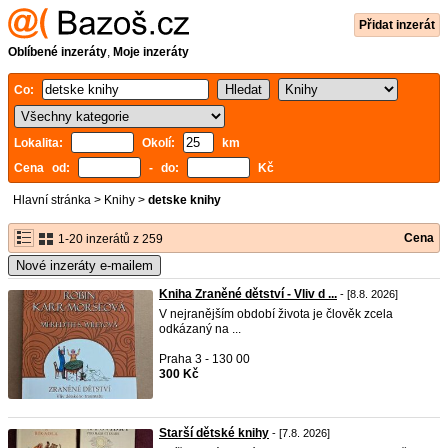
Přidat inzerát
Oblíbené inzeráty
,
Moje inzeráty
Co:
Lokalita:
Okolí:
km
Cena od:
- do:
Kč
Hlavní stránka
>
Knihy
>
detske knihy
Cena
1-20 inzerátů z 259
Nové inzeráty e-mailem
Kniha Zraněné dětství - Vliv d ...
- [8.8. 2026]
V nejranějším období života je člověk zcela
odkázaný na ...
Praha 3 - 130 00
300 Kč
Starší dětské knihy
- [7.8. 2026]