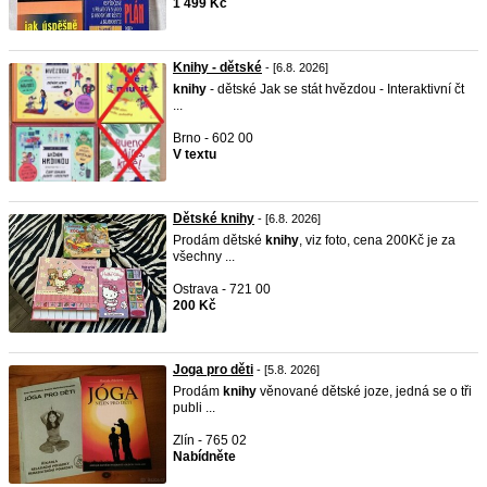
1 499 Kč
Knihy - dětské
- [6.8. 2026]
knihy
- dětské Jak se stát hvězdou - Interaktivní čt
...
Brno - 602 00
V textu
Dětské knihy
- [6.8. 2026]
Prodám dětské
knihy
, viz foto, cena 200Kč je za
všechny ...
Ostrava - 721 00
200 Kč
Joga pro děti
- [5.8. 2026]
Prodám
knihy
věnované dětské joze, jedná se o tři
publi ...
Zlín - 765 02
Nabídněte