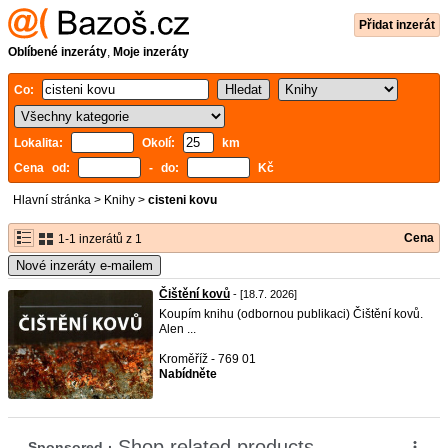
Přidat inzerát
Oblíbené inzeráty
,
Moje inzeráty
Co:
Lokalita:
Okolí:
km
Cena od:
- do:
Kč
Hlavní stránka
>
Knihy
>
cisteni kovu
Cena
1-1 inzerátů z 1
Nové inzeráty e-mailem
Čištění kovů
- [18.7. 2026]
Koupím knihu (odbornou publikaci) Čištění kovů.
Alen ...
Kroměříž - 769 01
Nabídněte