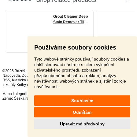
Používáme soubory cookies
Tyto webové stránky používají soubory cookies a
další sledovací nástroje s cílem vylepšení
uživatelského prostředí, zobrazení
©2026 Bazoš -
Inzerce, Bazar
přizpůsobeného obsahu a reklam, analýzy
Nápověda
,
Dotazy
,
Hodnocení
,
Kontakt
,
Reklama
,
Podmínky
,
Ochrana údajů
,
RSS
,
návštěvnosti webových stránek a zjištění zdroje
Inzeráty Knihy celkem:
37255
, za 24 hodin:
598
návštěvnosti.
Mapa kategorií
,
Nejvyhledávanější výrazy
Země:
Česká republika
,
Slovensko
,
Polsko
,
Rakousko
Souhlasím
Odmítám
Upravit mé předvolby