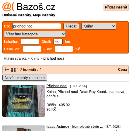
Přidat inzerát
Oblíbené inzeráty
,
Moje inzeráty
Co:
Lokalita:
Okolí:
km
Cena od:
- do:
Kč
Hlavní stránka
>
Knihy
>
prichod noci
Cena
1-2 inzerátů z 2
Nové inzeráty e-mailem
Příchod noci
- [18.7. 2026]
Kniha, Příchod
noci
, Dean Ray Koontz, napínavá,
dobře s ...
Děčín - 405 02
90 Kč
Isaac Asimov - kompletné série ...
- [3.7. 2026]