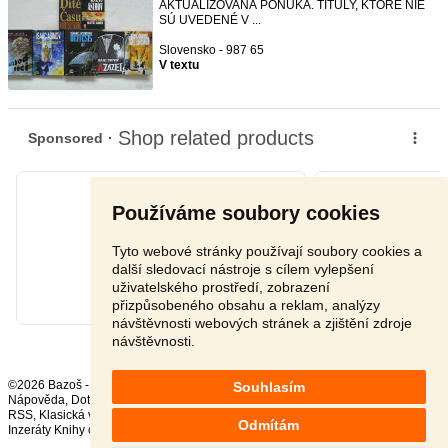
AKTUALIZOVANÁ PONUKA. TITULY, KTORÉ NIE
SÚ UVEDENÉ V ...
Slovensko - 987 65
V textu
Používáme soubory cookies
Tyto webové stránky používají soubory cookies a
další sledovací nástroje s cílem vylepšení
uživatelského prostředí, zobrazení
přizpůsobeného obsahu a reklam, analýzy
návštěvnosti webových stránek a zjištění zdroje
návštěvnosti.
©2026 Bazoš -
Inzerce, Bazar
Souhlasím
Nápověda
,
Dotazy
,
Hodnocení
,
Kontakt
,
Reklama
,
Podmínky
,
Ochrana údajů
,
RSS
,
Odmítám
Inzeráty Knihy celkem:
37140
, za 24 hodin:
663